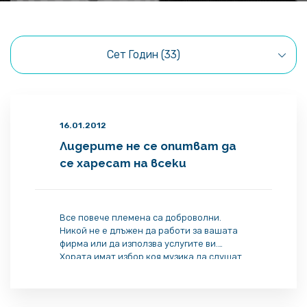
Сет Годин (33)
16.01.2012
Лидерите не се опитват да
се харесат на всеки
Все повече племена са доброволни.
Никой не е длъжен да работи за вашата
фирма или да използва услугите ви.
Хората имат избор коя музика да слушат
и кои филми да гледат. Точно затова
великите лидери не се опитват да се
харесат на всички. Великите лидери не