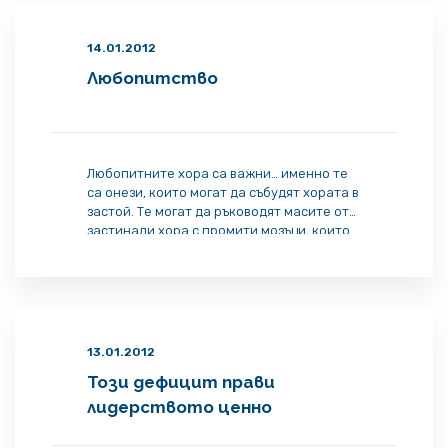
разводняват посланието си само и само
да увеличат племето си.
14.01.2012
Любопитство
Любопитните хора са важни… именно те
са онези, които могат да събудят хората в
застой. Те могат да ръководят масите от
застинали хора с промити мозъци, които
вярват, че най-безопасно е да не правят
нищо…
13.01.2012
Този дефицит прави
лидерството ценно