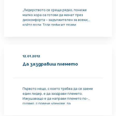
„Лидерството се среща рядко, понеже
малко хора са готови да минат през
дискомфорта – задължителен за всеки,
който води. Този дефицит прави
лидерството ценно…“
12.01.2012
Да заздравиш племето
Първото нещо, с което трябва да се заеме
един лидер, е да заздрави племето.
Изкушаващо е да направи племето по-
голямо, с повече членове, да
разпространи мълвата. Но това бледнее в
сравнение с ефектите на по-здравото