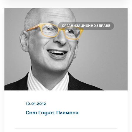
племе. Племето, което комуникира бързо,
с удоволствие и емоция, процъфтява.
ОРГАНИЗАЦИОННО ЗДРАВЕ
10.01.2012
Сет Годин: Племена