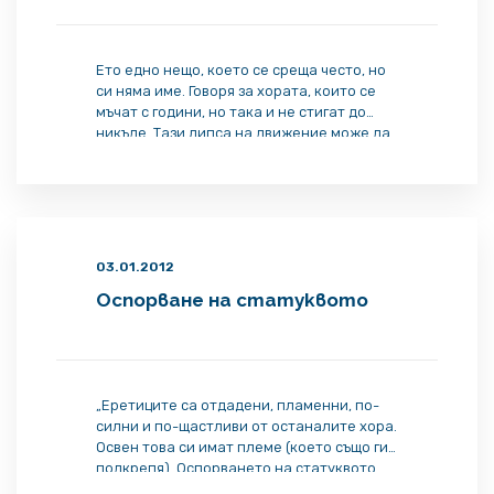
Ето едно нещо, което се среща често, но
си няма име. Говоря за хората, които се
мъчат с години, но така и не стигат до
никъде. Тази липса на движение може да
се наблюдава най-често в малкия бизнес,
но ще я забележите и в
неправителствени организации, и в
големи корпорации.
03.01.2012
Оспорване на статуквото
„Еретиците са отдадени, пламенни, по-
силни и по-щастливи от останалите хора.
Освен това си имат племе (което също ги
подкрепя). Оспорването на статуквото
изисква отдаденост – обществена и