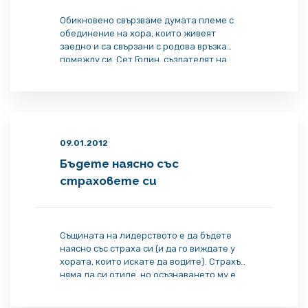
Обикновено свързваме думата племе с
обединение на хора, които живеят
заедно и са свързани с родова връзка
помежду си. Сет Годин, създателят на
новата концепция за „маркетинга на
позволението„, обаче влага друг смисъл в
нея, а именно – общност от хора,
споделящи общ интерес и ценности.
„Племето е група хора, които са свързани
– помежду […]
09.01.2012
Бъдете наясно със
страховете си
Същината на лидерството е да бъдете
наясно със страха си (и да го виждате у
хората, които искате да водите). Страхът
няма да си отиде, но осъзнаването му е
ключово за вашия прогрес.