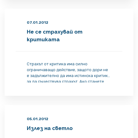
07.01.2012
Не се страхувай от
критиката
Страхът от критика има силно
ограничаващо действие, защото дори не
е задължително да има истинска критика,
за да съществува страхът. Ако станете
свидетели на това как няколко човека
биват критикувани заради новаторските
им идеи, вече е много лесно да си
внушите, че същото ще се случи и с вас,
ако не внимавате…
05.01.2012
Излез на светло