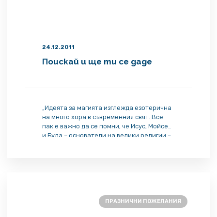
24.12.2011
Поискай и ще ти се даде
„Идеята за магията изглежда езотерична
на много хора в съвременния свят. Все
пак е важно да се помни, че Исус, Мойсей
и Буда – основатели на велики религии –
редовно са правели чудеса. Ако вървим
по техните пътища, ние също можем да ги
вършим. Основно положение в подобни
традиции е предписанието: „Поискай и
ще получиш, […]
ПРАЗНИЧНИ ПОЖЕЛАНИЯ