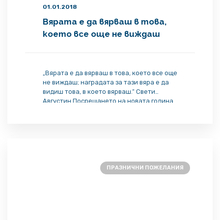
01.01.2018
Вярата е да вярваш в това,
което все още не виждаш
„Вярата е да вярваш в това, което все още
не виждаш; наградата за тази вяра е да
видиш това, в което вярваш.“ Свети
Августин Посрещането на новата година
е ритуал на надеждата и вярата, че
бъдещето ще бъде по-добро от миналото.
Като новородено бебенце, уязвимо в
своята голота и невинност, предстоящите
дни от живота ни […]
ПРАЗНИЧНИ ПОЖЕЛАНИЯ