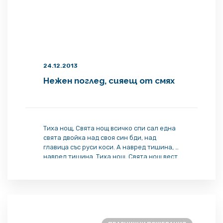
24.12.2013
Нежен поглед, сияещ от смях
Тиха нощ, Свята нощ всичко спи сал една
свята двойка над своя син бди, над
главица със руси коси. А навред тишина, а
навред тишина. Тиха нощ, Свята нощ вест
дойде най-напред от пастирите секли
нощта чули ангел да носи вестта, че
Христос се роди, че Христос се роди Тиха
нощ, Свята нощ две очи […]