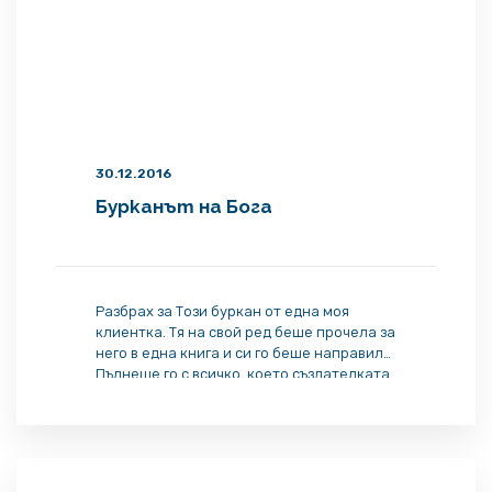
30.12.2016
Бурканът на Бога
Разбрах за Този буркан от една моя
клиентка. Тя на свой ред беше прочела за
него в една книга и си го беше направила.
Пълнеше го с всичко, което създателката
на тази техника за справяне с
творческите блокажи – Джулия Камерън,
препоръчваше – страхове, тревоги,
желания, надежди, негативни чувства.
Всичко, с което не можеше да […]