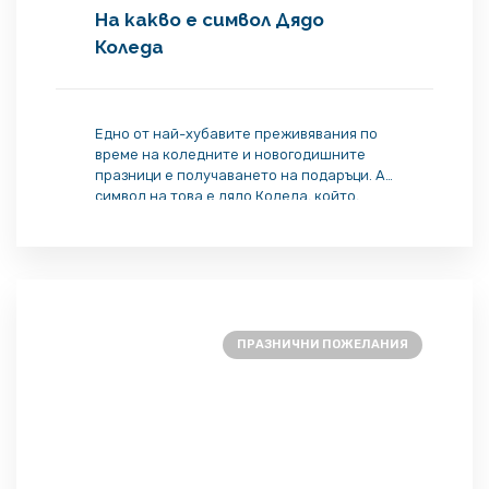
На какво е символ Дядо
Коледа
Едно от най-хубавите преживявания по
време на коледните и новогодишните
празници е получаването на подаръци. А
символ на това е дядо Коледа, който,
нарамил на гръб голяма торба с
подаръци, пътува по покривите на
къщите, спуска се през комините и ни
оставя докато спим подаръци под елхата.
Изключителната жизнеспособност на
образа на дядо Коледа се корени […]
ПРАЗНИЧНИ ПОЖЕЛАНИЯ