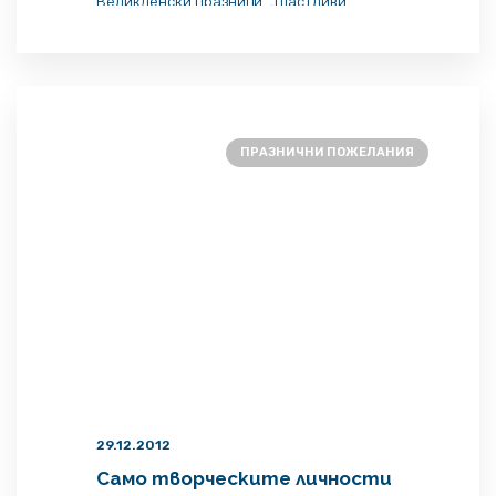
Великденски празници. „Щастливи
празници, пишеше ми тя, някак не ми
звучи добре. Възкресението свързвам с
болката от умирането на старото и този
процес е тежък и мръсен – за мен поне.“
Разбирах какво има пред вид, макар […]
ПРАЗНИЧНИ ПОЖЕЛАНИЯ
29.12.2012
Само творческите личности