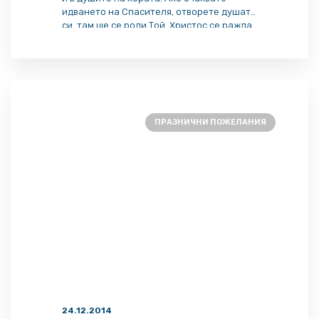
идването на Спасителя, отворете душата
си, там ще се роди Той. Христос се ражда
едновременно в много души. Когато
Христос се роди в твоята душа, ти ще
бъдеш полезен, както за себе си, така и
за окръжаващите. Това значи пробуждане
на […]
ПРАЗНИЧНИ ПОЖЕЛАНИЯ
24.12.2014