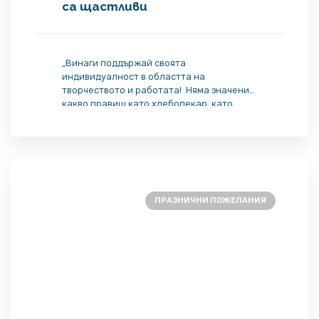
са щастливи
„Винаги поддържай своята
индивидуалност в областта на
творчеството и работата! Няма значение
какво правиш като хлебопекар, като
артист или духовен терапевт, да даваш
най-доброто от себе си е тясно свързано
с това да изразяваш своята
индивидуалност и да я споделяш с целия
свят. Светът не е пълен без теб.
Вселената очаква твоя принос, а не […]
ПРАЗНИЧНИ ПОЖЕЛАНИЯ