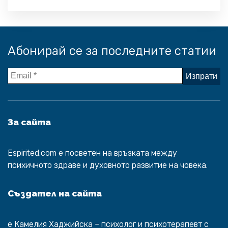
помогне всичко да се обърне по най-
добрия начин. И… винаги гледай на
живота от светлата му страна.“ от
финалната песен […]
Абонирай се за последните статии
За сайта
Espirited.com
e посветен на връзката между
психичното здраве и духовното развитие на човека.
Създател на сайта
е
Камелия Хаджийска
– психолог и психотерапевт с