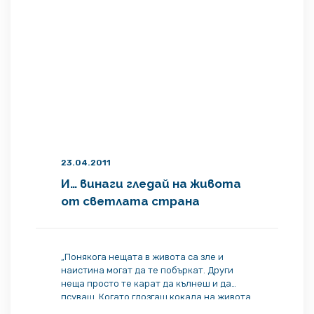
23.04.2011
И… винаги гледай на живота
от светлата страна
„Понякога нещата в живота са зле и
наистина могат да те побъркат. Други
неща просто те карат да кълнеш и да
псуваш. Когато глозгаш кокала на живота
недей да рухваш, а подсвирни, и това ще