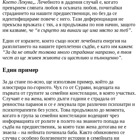
Което Лекува
„. Лечебното в дадения случай е, когато
превърнем сляпата любов в осъзната любов, почитайки
страданието на нашите предшественици, но без да се
идентифицираме повече с него. Тази диференциация не
прекъсва връзката с тях, а я продължава по нов начин, защото
им казваме, че
“в сърцето ми винаги ще има място за теб”
.
Един от изразите, които също носят лечебната енергия на
разплитането на нашите преплетени съдби, е като им кажем:
“За да не отиде толкова много страдание напразно, в твоя
чест аз ще живея живота си щастливо и пълноценно”.
Един пример
За да стане по-ясно, ще използвам пример, който да
илюстрира по-горното. Чух го от Сурави, водещата на
първата от групите за семейни констелации, в която участвах.
Случаят е на жена, която дълги години е страдала от
ревностна параноя и се е лекувала при различни психиатри и
психотерапевти без успех. Това продължило до момента,
когато в група за семейни констелации водещият чрез
информацията от ролите в полето на знанието попада на
съдба на предшественик, за която тази жена дотогава не е
знаела – на нейната починала баба. Както обикновено се
случва с особено болезнените истории в семейната ни