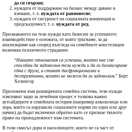
да си свързан
;
нуждата от поддържане на баланс между даване и
вземане, т. е.
нуждата от
равновесие
;
нуждата от сигурност на социалната конвенция и
предсказуемост, т. е.
нуждата от ред
.
Признаването на тези нужди като базисни за успешното
взаимодействие е основата, от която тръгваме, за да
анализираме как според възгледа на семейните констелации
възниква психичното страдание.
“
Нашите отношения са успешни, когато ние сме
способни да задоволим тези нужди и да ги балансираме
една с друга, и стават дисфункционални и
деструктивни, когато не можем да ги задоволим
.” Берт
Хелингер
Приложени към разширената семейна система, тези нужди
изясняват защо за лечебния процес е толкова важно
аутсайдерите в семейната история (например алкохолици или
хора, които са нарушили социалните норми по един или друг
начин) да бъдат включени обратно като се признае тяхното
право на принадлежност към системата.
В този смисъл дори и насилниците, които не са част от