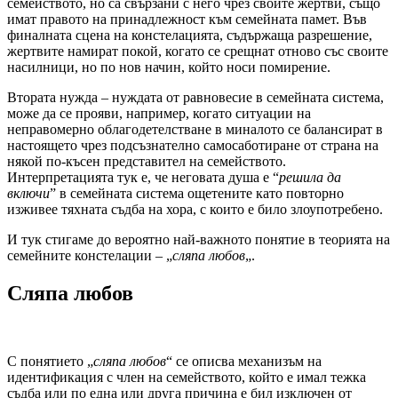
семейството, но са свързани с него чрез своите жертви, също
имат правото на принадлежност към семейната памет. Във
финалната сцена на констелацията, съдържаща разрешение,
жертвите намират покой, когато се срещнат отново със своите
насилници, но по нов начин, който носи помирение.
Втората нужда – нуждата от равновесие в семейната система,
може да се прояви, например, когато ситуации на
неправомерно облагодетелстване в миналото се балансират в
настоящето чрез подсъзнателно самосаботиране от страна на
някой по-късен представител на семейството.
Интерпретацията тук е, че неговата душа е “
решила да
включи
” в семейната система ощетените като повторно
изживее тяхната съдба на хора, с които е било злоупотребено.
И тук стигаме до вероятно най-важното понятие в теорията на
семейните констелации – „
сляпа любов
„.
Сляпа любов
С понятието „
сляпа любов
“ се описва механизъм на
идентификация с член на семейството, който е имал тежка
съдба или по една или друга причина е бил изключен от