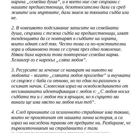
нарича „семейна душа“, и в което ние сме свързани с
нашите предшественици, безотносително дали са сред
живите или мъртвите, дали знаем за тяхната съдба или
не.
2. В човешкото подсъзнание записите на семейната
душа, свързани с тежка съдба на предшественици, имат
тенденцията да се повтарят в съдбите на хората,
които идват след тях. Често това са по-чувствителни
хора и обикновено това се случва през едно поколение.
Някои биха нарекли това повторение семейна карма.
Хелингер го е нарекъл „сляпа любов“.
3. Ресурсите за лечение се намират на нивото на
любовта – когато „сляпата любов прогледне“ и внучката
се свърже с баба си отново, но по един по-различен и
осъзнат начин. Словесния израз на освобождаването от
несъзнаваната идентификация с любов е: „С любов носих
съдбата ти и с любов ти я връщам, но в сърцето ми
винаги ще има място на любов към теб“.
4. След причините са психичното страдание има такива,
които не произтичат от нашата лична история, а са
израз на наследени травми от предците ни. Разбираме, че
първоизточникът на страданието е тази