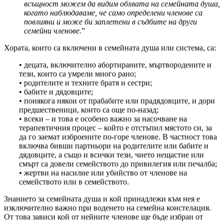
всъщност можем да видим обхвата на семейната душа,
когато наблюдаваме, че само определени членове са
повлияни и може би заплетени в съдбите на други
семейни членове.
”
Хората, които са включени в семейната душа или система, са:
• децата, включително абортираните, мъртвородените и
тези, които са умрели много рано;
• родителите и техните братя и сестри;
• бабите и дядовците;
• понякога някои от прабабите или прадядовците, и дори
предшественици, които са още по-назад;
• всеки – и това е особено важно за насочване на
терапевтичния процес – който е отстъпил мястото си, за
да го заемат изброените по-горе членове. В частност това
включва бивши партньори на родителите или бабите и
дядовците, а също и всички тези, чието нещастие или
смърт са довели семейството до привилегия или печалба;
• жертви на насилие или убийство от членове на
семейството или в семейството.
Знанието за семейната душа и кой принадлежи към нея е
изключително важно при воденето на семейна констелация.
От това зависи кой от нейните членове ще бъде избран от