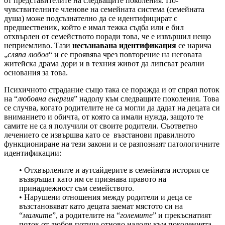
от представителите на следващите поколения. По-
чувствителните членове на семейната система (семейната
душа) може подсъзнателно да се идентифицират с
предшественик, който е имал тежка съдба или е бил
отхвърлен от семейството поради това, че е извършил нещо
неприемливо. Тази
несъзнавана идентификация
се нарича
„
сляпа любов
“ и се проявява чрез повторение на неговата
житейска драма дори и в техния живот да липсват реални
основания за това.
Психичното страдание също така се поражда и от спрял поток
на “
любовна енергия
” надолу към следващите поколения. Това
се случва, когато родителите не са могли да дадат на децата си
вниманието и обичта, от която са имали нужда, защото те
самите не са я получили от своите родители. Съответно
лечението се извършва като се възстанови правилното
функциониране на тези закони и се разпознаят патологичните
идентификации:
• Отхвърлените и аутсайдерите в семейната история се
възвръщат като им се признава правото на
принадлежност съм семейството.
• Нарушени отношения между родители и деца се
възстановяват като децата заемат мястото си на
“
малките
”, а родителите на “
големите
” и прекъснатият
поток от любов потича отново надолу към поколенията.