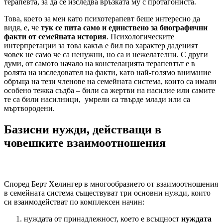
терапевта, за да се изследва връзката му с протагониста.
Това, което за мен като психотерапевт беше интересно да
видя, е, че
тук се пита само и единствено за биографични
факти от семейната история
. Психологическите
интерпретации за това какъв е бил по характер даденият
човек не само че са ненужни, но са и нежелателни. С други
думи, от самото начало на констелацията терапевтът е в
ролята на изследовател на факти, като най-голямо внимание
обръща на тези членове на семейната система, които са имали
особено тежка съдба – били са жертви на насилие или самите
те са били насилници, умрели са твърде млади или са
мъртвородени.
Базисни нужди, действащи в
човешките взаимоотношения
Според Берт Хелингер в многообразието от взаимоотношения
в семейната система съществуват три основни нужди, които
си взаимодействат по комплексен начин:
нуждата от принадлежност, което е всъщност
нуждата