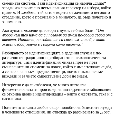
семейната система. Тази идентификация се нарича „
сляпа
“
заради изключително несъзнавания характер на избора, който
правим. И „
любов
„, тъй като е водена от желанието неговото
страдание, което е преживяно в миналото, да бъде почетено и
запомнено.
Ако душата можеше да говори с думи, те биха били:
“От
любов към теб няма да си позволя да имам по-добра съдба от
твоята. Начинът, по който ще си спомням за теб, е като
живея съдба, която е същата като твоята.”
Разбирането за идентификацията в дадения случай е по-
различно от традиционно разбираното в психологическата
литература. Тази идентификация минава през не през
съзнаваните ни спомени за човек, който е имал тежката съдба,
а се насочва и към предшественици, които никога не сме
виждали и за чието съществуване дори не знаем.
Интересно е да се отбележи, че много често във
феноменологията за произхода на шизофренните заболявания
се открива двойна идентификация – както с жертвата, така и с
насилника.
Понятието за сляпа любов също, подобно на базисните нужди
в човешките отношения, ни отвежда до разбирането за „
Това,