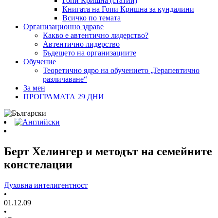
Гопи Кришна (статии)
Книгата на Гопи Кришна за кундалини
Всичко по темата
Организационно здраве
Какво е автентично лидерство?
Автентично лидерство
Бъдещето на организациите
Обучение
Теоретично ядро на обучението „Терапевтично
различаване“
За мен
ПРОГРАМАТА 29 ДНИ
Берт Хелингер и методът на семейните
констелации
Духовна интелигентност
•
01.12.09
•