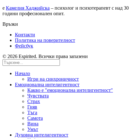
е
Камелия Хаджийска
– психолог и психотерапевт с над 30
години професионален опит.
Връзки
Контакти
Политика на поверителност
Фейсбук
© 2026 Espirited. Всички права запазени
Начало
Игри на синхроничност
Емоционална интелигентност
Какво е "емоционална интелигентност"
Чувствата
Страх
Гняв
Тъга
Самота
Вина
Умът
Духовна интелигентност