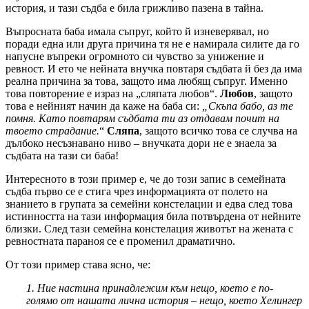
история, и тази съдба е била грижливо пазена в тайна.
Въпросната баба имала съпруг, който й изневерявал, но
поради една или друга причина тя не е намирала силите да го
напусне въпреки огромното си чувство за унижение и
ревност. И ето че нейната внучка повтаря съдбата й без да има
реална причина за това, защото има любящ съпруг. Именно
това повторение е израз на „сляпата любов“.
Любов
, защото
това е нейният начин да каже на баба си:
„Скъпа бабо, аз те
помня. Като повтарям съдбата ти аз отдавам почит на
твоето страдание.
“
Сляпа
, защото всичко това се случва на
дълбоко несъзнавано ниво – внучката дори не е знаела за
съдбата на тази си баба!
Интересното в този пример е, че до този запис в семейната
съдба първо се е стига чрез информацията от полето на
знанието в групата за семейни констелации и едва след това
истинността на тази информация била потвърдена от нейните
близки. След тази семейна констелация животът на жената с
ревностната параноя се е променил драматично.
От този пример става ясно, че:
1. Ние настина принадлежим към нещо, което е по-
голямо от нашата лична история – нещо, което Хелингер