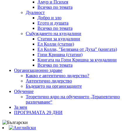
Амур и Психея
Всичко по темата
Дуалност
Добро и зло
Егото и душата
Всичко по темата
Събуждането на кундалини
Статии за кундалини
Ел Колли (статии)
Ел Колли, "Белязана от Духа" (книгата)
Гопи Кришна (статии)
Книгата на Гопи Кришна за кундалини
Всичко по темата
Организационно здраве
Какво е автентично лидерство?
Автентично лидерство
Бъдещето на организациите
Обучение
Теоретично ядро на обучението „Терапевтично
различаване“
За мен
ПРОГРАМАТА 29 ДНИ