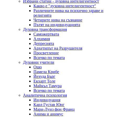
Избрани статии - духовна интелигентност
Какво е "духовна интелигентност"
Различните нива на психично здраве и
религията
Четирите нива на съзнание
Пътят на индивидуацията
Духовна трансформация
Саможертвата
Алхимия
Депресията
Архетипът на Разрушителя
Просветление
Всичко по темата
Духовни учители
Ошо
Памела Крибе
Йехуда Бърг
Екхарт Толе
Майкъл Тамура
Всичко по темата
Аналитична психология
Индивидуация
Карл Густав Юнг
Мари-Луиз фон Франц
Анима и анимус