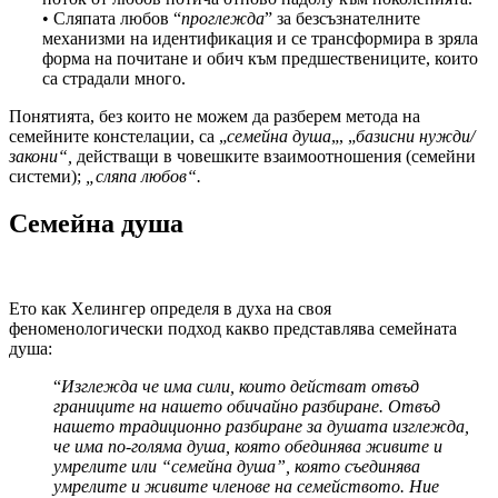
• Сляпата любов “
проглежда
” за безсъзнателните
механизми на идентификация и се трансформира в зряла
форма на почитане и обич към предшествениците, които
са страдали много.
Понятията, без които не можем да разберем метода на
семейните констелации, са „
семейна душа
„, „
базисни нужди/
закони“,
действащи в човешките взаимоотношения (семейни
системи);
„сляпа любов“.
Семейна душа
Ето как Хелингер определя в духа на своя
феноменологически подход какво представлява семейната
душа:
“
Изглежда че има сили, които действат отвъд
границите на нашето обичайно разбиране. Отвъд
нашето традиционно разбиране за душата изглежда,
че има по-голяма душа, която обединява живите и
умрелите или “семейна душа”, която съединява
умрелите и живите членове на семейството. Ние