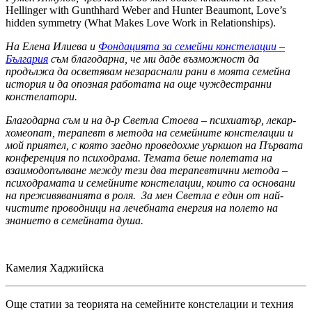
Hellinger with Gunthhard Weber and Hunter Beaumont, Love’s
hidden symmetry (What Makes Love Work in Relationships).
На Елена Илиева и
Фондацията за семейни констелации –
България
съм благодарна, че ми даде възможност да
продължа да осветявам незараснали рани в моята семейна
история и да опозная работата на още чуждестранни
констелатори.
Благодарна съм и на д-р Светла Стоева – психиатър, лекар-
хомеопат, терапевт в метода на семейните констелации и
мой приятел, с която заедно проведохме уъркшоп на Първата
конференция по психодрама. Темата беше полетата на
взаимодопълване между тези два терапевтични метода –
психодрамата и семейните констелации, които са основани
на преживяванията в роля. За мен Светла е един от най-
чистите проводници на лечебната енергия на полето на
знанието в семейната душа.
Камелия Хаджийска
Още статии за теорията на семейните констелации и техния