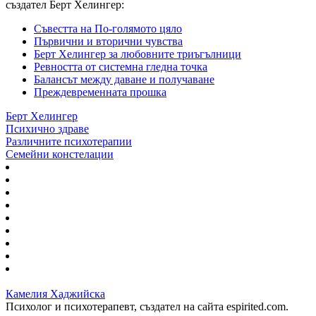
създател Берт Хелингер:
Съвестта на По-голямото цяло
Първични и вторични чувства
Берт Хелингер за любовните триъгълници
Ревността от системна гледна точка
Балансът между даване и получаване
Преждевременната прошка
Берт Хелингер
Психично здраве
Различните психотерапии
Семейни констелации
Камелия Хаджийска
Психолог и психотерапевт, създател на сайта espirited.com.