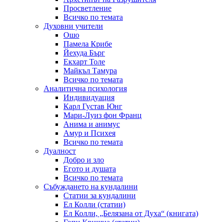
Просветление
Всичко по темата
Духовни учители
Ошо
Памела Крибе
Йехуда Бърг
Екхарт Толе
Майкъл Тамура
Всичко по темата
Аналитична психология
Индивидуация
Карл Густав Юнг
Мари-Луиз фон Франц
Анима и анимус
Амур и Психея
Всичко по темата
Дуалност
Добро и зло
Егото и душата
Всичко по темата
Събуждането на кундалини
Статии за кундалини
Ел Колли (статии)
Ел Колли, „Белязана от Духа“ (книгата)