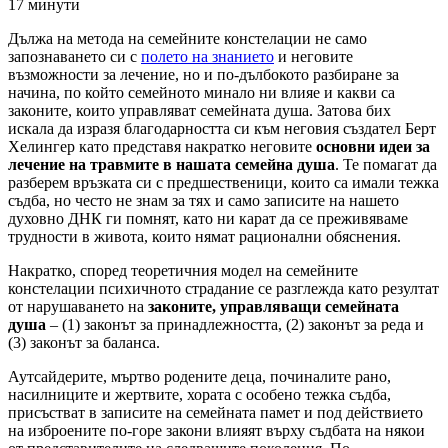
17 минути
Дължа на метода на семейните констелации не само
запознаването си с
полето на знанието
и неговите
възможности за лечение, но и по-дълбокото разбиране за
начина, по който семейното минало ни влияе и какви са
законите, които управляват семейната душа. Затова бих
искала да изразя благодарността си към неговия създател Берт
Хелингер като представя накратко неговите
основни идеи за
лечение на травмите в нашата семейна душа
. Те помагат да
разберем връзката си с предшественици, които са имали тежка
съдба, но често не знам за тях и само записите на нашето
духовно ДНК ги помнят, като ни карат да се преживяваме
трудности в живота, които нямат рационални обяснения.
Накратко, според теоретичния модел на семейните
констелации психичното страдание се разглежда като резултат
от нарушаването на
законите, управляващи семейната
душа
– (1) законът за принадлежността, (2) законът за реда и
(3) законът за баланса.
Аутсайдерите, мъртво родените деца, починалите рано,
насилниците и жертвите, хората с особено тежка съдба,
присъстват в записите на семейната памет и под действието
на изброените по-горе закони влияят върху съдбата на някои