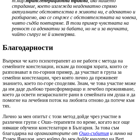
т.нар.
трансгенерационна травма
, ако нашето
страдание, което изглежда неадекватно спрямо
актуалните обстоятелства в живота ни, е адекватно и
разбираемо, ако се свърже с обстоятелствата на човека,
чиято съдба повтаряме. В този пример чувствата на
ревност са адекватни за бабата, но не и за внучката,
чийто съпруг не й изневерява.
Благодарности
Въпреки че като психотерапевт аз не работя с метода на
семейните констелации, искам да поощря хората, които се
разпознават в по-горния пример, да участват в група за
семейни констелации, чрез която лично да преживеят
знанието, което по-горе споделям. Знам, че това участие може
да им даде дълбоко трансформиращо и лечебно преживяване,
което да освети незарасналите рани в семейната им душа и да
помогне на лечебния поток на любовта отново да потече към
тях.
Лично за мен опитът с този метод дойде чрез участие в
различни групи с Ошо–терапевти по време, когато все още
нямаше обучени констелатори в България. За това съм
благодарна н
а организаторите от
Ошо-събития
и лично на
Румен Янкулов, чрез който до мен дойде книгата
на Bert