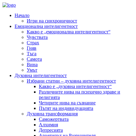
Начало
Игри на синхроничност
Емоционална интелигентност
Какво е „емоционална интелигентност“
Чувствата
Страх
Гняв
Тъга
Самота
Вина
Умът
Духовна интелигентност
Избрани статии – духовна интелигентност
Какво е „духовна интелигентност“
Различните нива на психично здраве и
религията
Четирите нива на съзнание
Пътят на индивидуацията
Духовна трансформация
Саможертвата
Алхимия
Депресията
Архетипът на Разрушителя