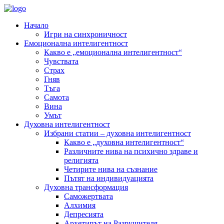
Начало
Игри на синхроничност
Емоционална интелигентност
Какво е „емоционална интелигентност“
Чувствата
Страх
Гняв
Тъга
Самота
Вина
Умът
Духовна интелигентност
Избрани статии – духовна интелигентност
Какво е „духовна интелигентност“
Различните нива на психично здраве и
религията
Четирите нива на съзнание
Пътят на индивидуацията
Духовна трансформация
Саможертвата
Алхимия
Депресията
Архетипът на Разрушителя