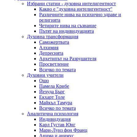
Избрани статии - духовна интелигентност
Какво е "духовна интелигентност"
Различните нива на психично здраве и
религията
Четирите нива на съзнание
Пътят на индивидуацията
Духовна трансформация
Саможертвата
Алхимия
Депресията
Архетипът на Разрушителя
Просветление
Всичко по темата
Духовни учители
Ошо
Памела Крибе
Йехуда Бърг
Екхарт Толе
Майкъл Тамура
Всичко по темата
Аналитична психология
Индивидуация
Карл Густав Юнг
Мари-Луиз фон Франц
Анима и анимус