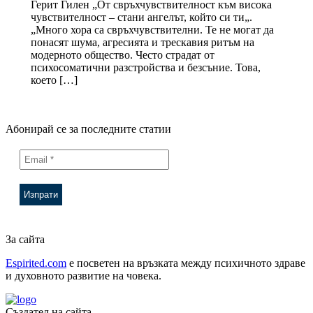
Герит Гилен „От свръхчувствителност към висока
чувствителност – стани ангелът, който си ти„.
„Много хора са свръхчувствителни. Те не могат да
понасят шума, агресията и трескавия ритъм на
модерното общество. Често страдат от
психосоматични разстройства и безсъние. Това,
което […]
Абонирай се за последните статии
За сайта
Espirited.com
e посветен на връзката между психичното здраве
и духовното развитие на човека.
Създател на сайта