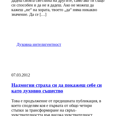
дадеш своята светлина на другите, само ако ти също
си способен и да не я дадеш. Ако не можеш да
кажеш „не“ на хората, твоето „да“ няма никакво
значение. Да се […]
Духовна интелигентност
07.03.2012
Надмогни страха си да покажеш себе си
като духовно същество
Това е продължение от предишната публикация, в
което споделям коя е първата от общо четири
стъпки за трансформиране на свръх-
чувствителността във висока чувствителност