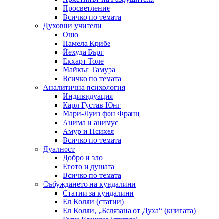
Просветление
Всичко по темата
Духовни учители
Ошо
Памела Крибе
Йехуда Бърг
Екхарт Толе
Майкъл Тамура
Всичко по темата
Аналитична психология
Индивидуация
Карл Густав Юнг
Мари-Луиз фон Франц
Анима и анимус
Амур и Психея
Всичко по темата
Дуалност
Добро и зло
Егото и душата
Всичко по темата
Събуждането на кундалини
Статии за кундалини
Ел Колли (статии)
Ел Колли, „Белязана от Духа“ (книгата)