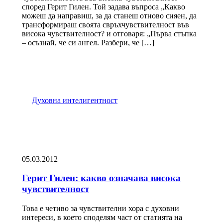
според Герит Гилен. Той задава въпроса „Какво
можеш да направиш, за да станеш отново сияен, да
трансформираш своята свръхчувствителност във
висока чувствителност? и отговаря: „Първа стъпка
– осъзнай, че си ангел. Разбери, че […]
Духовна интелигентност
05.03.2012
Герит Гилен: какво означава висока
чувствителност
Това е четиво за чувствителни хора с духовни
интереси, в което споделям част от статията на