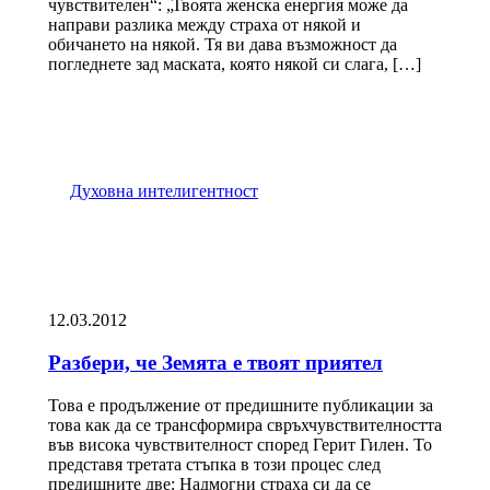
чувствителен“: „Твоята женска енергия може да
направи разлика между страха от някой и
обичането на някой. Тя ви дава възможност да
погледнете зад маската, която някой си слага, […]
Духовна интелигентност
12.03.2012
Разбери, че Земята е твоят приятел
Това е продължение от предишните публикации за
това как да се трансформира свръхчувствителността
във висока чувствителност според Герит Гилен. То
представя третата стъпка в този процес след
предишните две: Надмогни страха си да се