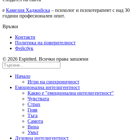
е
Камелия Хаджийска
– психолог и психотерапевт с над 30
години професионален опит.
Връзки
Контакти
Политика на поверителност
Фейсбук
© 2026 Espirited. Всички права запазени
Начало
Игри на синхроничност
Емоционална интелигентност
Какво е "емоционална интелигентност"
Чувствата
Страх
Гняв
Тъга
Самота
Вина
Умът
Духовна интелигентност