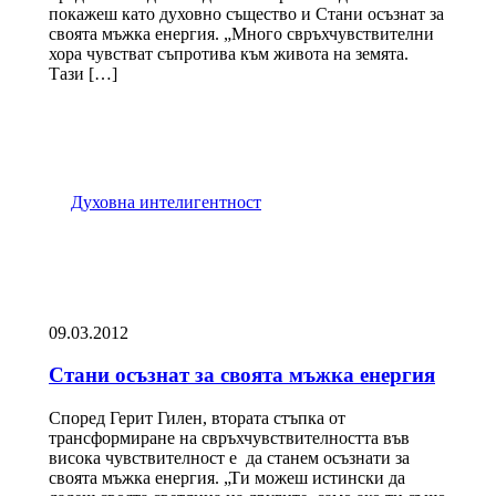
покажеш като духовно същество и Стани осъзнат за
своята мъжка енергия. „Много свръхчувствителни
хора чувстват съпротива към живота на земята.
Тази […]
Духовна интелигентност
09.03.2012
Стани осъзнат за своята мъжка енергия
Според Герит Гилен, втората стъпка от
трансформиране на свръхчувствителността във
висока чувствителност е да станем осъзнати за
своята мъжка енергия. „Ти можеш истински да