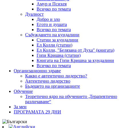
Амур и Психея
Всичко по темата
Дуалност
Добро и зло
Егото и душата
Всичко по темата
Събуждането на кундалини
Статии за кундалини
Ел Колли (статии)
Ел Колли, "Белязана от Духа" (книгата)
Гопи Кришна (статии)
Книгата на Гопи Кришна за кундалини
Всичко по темата
Организационно здраве
Какво е автентично лидерство?
Автентично лидерство
Бъдещето на организациите
Обучение
Теоретично ядро на обучението „Терапевтично
различаване“
За мен
ПРОГРАМАТА 29 ДНИ