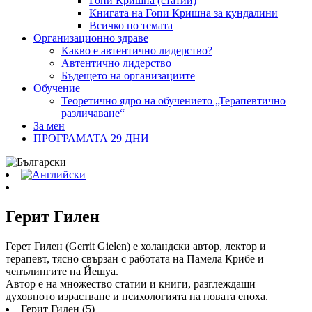
Гопи Кришна (статии)
Книгата на Гопи Кришна за кундалини
Всичко по темата
Организационно здраве
Какво е автентично лидерство?
Автентично лидерство
Бъдещето на организациите
Обучение
Теоретично ядро на обучението „Терапевтично
различаване“
За мен
ПРОГРАМАТА 29 ДНИ
Герит Гилен
Герет Гилен (Gerrit Gielen) е холандски автор, лектор и
терапевт, тясно свързан с работата на Памела Крибе и
ченълингите на Йешуа.
Автор е на множество статии и книги, разглеждащи
духовното израстване и психологията на новата епоха.
Герит Гилен (5)