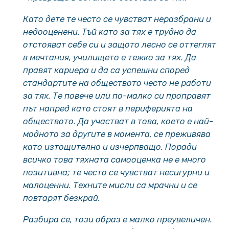
Като дете те често се чувстват неразбрани и
недооценени. Тъй като за тях е трудно да
отстояват себе си и защото лесно се оттеглят
в мечтания, училището е тежко за тях. Да
правят кариера и да са успешни според
стандартите на обществото често не работи
за тях. Те повече или по-малко си проправят
път напред като стоят в периферията на
обществото. Да участват в това, което е най-
модното за другите в момента, се преживява
като изтощително и изчерпващо. Поради
всичко това тяхната самооценка не е много
позитивна; те често се чувстват несигурни и
малоценни. Техните мисли са мрачни и се
повтарят безкрай.
Разбира се, този образ е малко преувеличен.