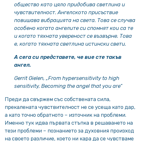
общество като цяло придобива светлина и
чувствителност. Ангелското присъствие
повишава вибрацията на света. Това се случва
особено когато ангелите си спомнят кои са те
и когато тяхната увереност се възвърне. Това
е, когато тяхната светлина истински свети.
А сега си представете, че вие сте такъв
ангел.
Gerrit Gielen, „From hypersensitivity to high
sensitivity, Becoming the angel that you are“
Преди да свържем със собствената сила,
прекалената чувствителност не се усеща като дар,
а като точно обратното – източник на проблеми.
Именно тук идва първата стъпка в решаването на
тези проблеми – познанието за духовния произход
на своето различие, което ни кара да се чувстваме