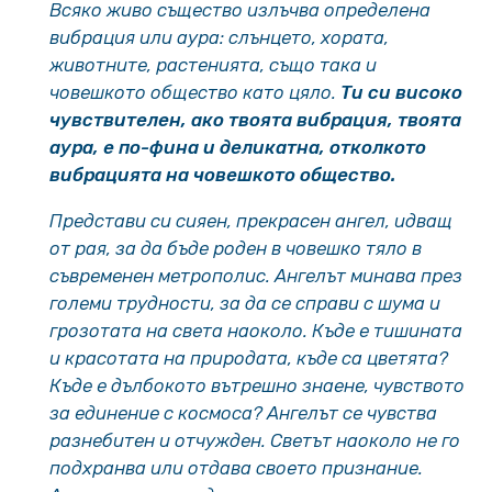
Всяко живо същество излъчва определена
вибрация или аура: слънцето, хората,
животните, растенията, също така и
човешкото общество като цяло.
Ти си високо
чувствителен, ако твоята вибрация, твоята
аура, е по-фина и деликатна, отколкото
вибрацията на човешкото общество.
Представи си сияен, прекрасен ангел, идващ
от рая, за да бъде роден в човешко тяло в
съвременен метрополис. Ангелът минава през
големи трудности, за да се справи с шума и
грозотата на света наоколо. Къде е тишината
и красотата на природата, къде са цветята?
Къде е дълбокото вътрешно знаене, чувството
за единение с космоса? Ангелът се чувства
разнебитен и отчужден. Светът наоколо не го
подхранва или отдава своето признание.