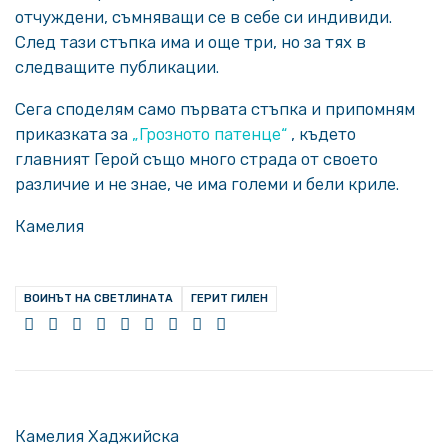
отчуждени, съмняващи се в себе си индивиди.
След тази стъпка има и още три, но за тях в
следващите публикации.
Сега споделям само първата стъпка и припомням
приказката за
„Грозното патенце“
, където
главният Герой също много страда от своето
различие и не знае, че има големи и бели криле.
Камелия
ВОИНЪТ НА СВЕТЛИНАТА
ГЕРИТ ГИЛЕН
Камелия Хаджийска