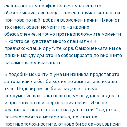
склонност към перфекционизъм и лесното
обезсърчение, ако нещата не се получат веднага и
при това по най-добрия възможен начин. Някои от
тях имат, освен моментите на крайно
обезсърчение, и точно противоположните моменти
– когато се чувстват много специални и
превъзхождащи другите хора. Самооценката им се
движи между дъното на себеомразата до висините
на самовъзвеличаването.
В подобни моменти в ума ми изниква представата
за това как ли бог би ходил по земята, ако имаше
тяло. Подозирам, че би изпадал в голямо
недоумение как така нещо не му се удава веднага
и при това по най-перфектния начин. И би се
мразил за това от дъното на душата си. След това,
понеже земята е материална, т.е. свят на
противоположностите, отново би се самовъзвисил