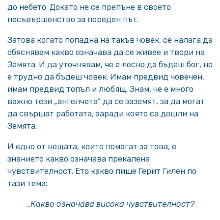
до небето. Докато не се препъне в своето
несъвършенство за пореден път.
Затова когато попадна на такъв човек, се налага да
обяснявам какво означава да се живее и твори на
Земята. И да уточнявам, че е лесно да бъдеш бог, но
е трудно да бъдеш човек. Имам предвид човечен,
имам предвид топъл и любящ. Знам, че е много
важно тези „ангелчета“ да се заземят, за да могат
да свършат работата, заради която са дошли на
Земята.
И едно от нещата, които помагат за това, е
знанието какво означава прекалена
чувствителност. Ето какво пише Герит Гилен по
тази тема:
„
Какво означава висока чувствителност?