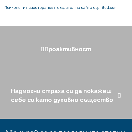
Психолог и психотерапевт, създател на сайта espirited.com.
Проактивност
Надмогни страха си да покажеш
себе си като духовно същество