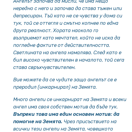
Ангелът започва да мисли, че има нещо
нередно с него и започва да става тъжен или
депресиран. Тъй като не се чувства у дома си
тук, той се оттегля и смътно копнее по една
друга реалност. Хората наоколо го
възприемат като мечтател, който не иска да
погледне фактите от действителността.
Светлината на ангела намалява. След като е
бил високо чувствителен в началото, той сега
става свръхчувствителен.
Вие можете да се чудите защо ангелът се е
преродил (инкарнирал) на Земята.
Много ангели се инкарнират на Земята и всеки
ангел има своя собствен мотив да бъде тук.
Въпреки това има един основен мотив: да
помогне на Земята.
Чрез присъствието на
всички тези ангели на Земята, човешкото