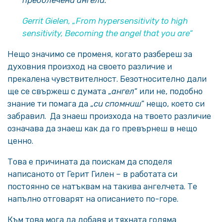
преоблечени ангели.“
Gerrit Gielen, „From hypersensitivity to high
sensitivity, Becoming the angel that you are“
Нещо значимо се променя, когато разбереш за
духовния произход на своето различие и
прекалена чувствителност. Безотносително дали
ще се свържеш с думата „
ангел
“ или не, подобно
знание ти помага да „
си спомниш
“ нещо, което си
забравил. Да знаеш произхода на твоето различие
означава да знаеш как да го превърнеш в нещо
ценно.
Това е причината да поискам да споделя
написаното от Герит Гилен – в работата си
постоянно се натъквам на такива ангелчета. Те
напълно отговарят на описанието по-горе.
Към това мога да добавя и тяхната голяма