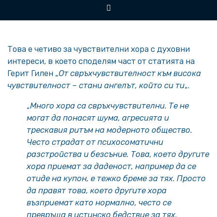
Това е четиво за чувствителни хора с духовни
интереси, в което споделям част от статията на
Герит Гилен „
От свръхчувствителност към висока
чувствителност – стани ангелът, който си ти
„.
„
Много хора са свръхчувствителни. Те не
могат да понасят шума, агресията и
трескавия ритъм на модерното общество.
Често страдат от психосоматични
разстройства и безсъние. Това, което другите
хора приемат за даденост, например да се
отиде на купон, е тежко бреме за тях. Просто
да правят това, което другите хора
възприемат като нормално, често се
превръща в истинско бедствие за тях.