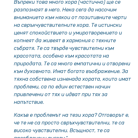
Въпреки това много хора (частично) ще се
разпознаят в него. Нека сега да насочим
вниманието към някои от позитивните черти
на свръхчувствителните хора. Те истински
ценят спокойствието и умиротворението и
копнеят да живеят в хармония с техните
събратя. Те са твърде чувствителни към
красотата, особено към красотата на
природата. Те са много емпатични и отворени
към духовното. Имат богато въображение. За
тяхна собствена изненада хората, които имат
проблеми, са по един естествен начин
привлечени от тях и идват при тях за
напътствие.
Какъв е проблемът на тези хора? Отговорът е,
че те не са просто свръхчувствителни, те са
високо чувствителни. Всъщност, те са