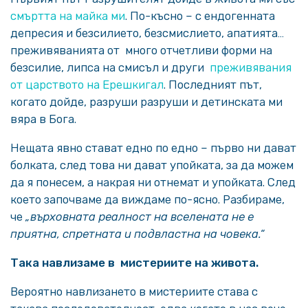
смъртта на майка ми
. По-късно – с ендогенната
депресия и безсилието, безсмислието, апатията…
преживяванията от много отчетливи форми на
безсилие, липса на смисъл и други
преживявания
от царството на Ерешкигал
. Последният път,
когато дойде, разруши разруши и детинската ми
вяра в Бога.
Нещата явно стават едно по едно – първо ни дават
болката, след това ни дават упойката, за да можем
да я понесем, а накрая ни отнемат и упойката. След
което започваме да виждаме по-ясно. Разбираме,
че
„върховната реалност на вселената не е
приятна, спретната и подвластна на човека.“
Така навлизаме в мистериите на живота.
Вероятно навлизането в мистериите става с