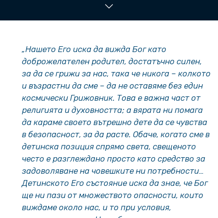
„Нашето Его иска да вижда Бог като
доброжелателен родител, достатъчно силен,
за да се грижи за нас, така че никога – колкото
и възрастни да сме – да не оставяме без един
космически Грижовник. Това е важна част от
религията и духовността; а вярата ни помага
да караме своето вътрешно дете да се чувства
в безопасност, за да расте. Обаче, когато сме в
детинска позиция спрямо света, свещеното
често е разглеждано просто като средство за
задоволяване на човешките ни потребности…
Детинското Его състояние иска да знае, че Бог
ще ни пази от множеството опасности, които
виждаме около нас, и то при условия,