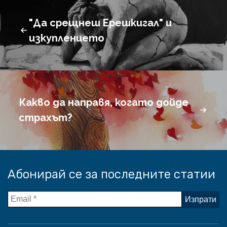
"Да срещнеш Ерешкигал" и
изкуплението
Какво да направя, когато дойде
страхът?
Абонирай се за последните статии