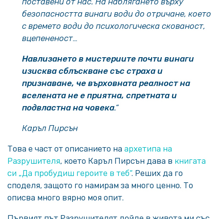
поставени от нас. На наблягането върху
безопасността винаги води до отричане, което
с времето води до психологическа скованост,
вцепененост…
Навлизането в мистериите почти винаги
изисква сблъскване със страха и
признаване, че върховната реалност на
вселената не е приятна, спретната и
подвластна на човека
.“
Каръл Пирсън
Това е част от описанието на
архетипа на
Разрушителя
, което Каръл Пирсън дава в
книгата
си „Да пробудиш героите в теб“
. Реших да го
споделя, защото го намирам за много ценно. То
описва много вярно моя опит.
Първият път Разрушителят дойде в живота ми със