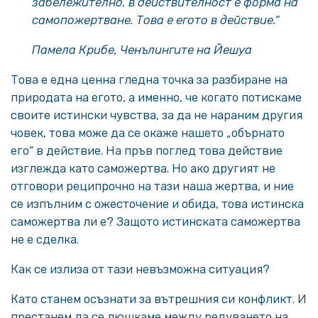
забележително, в действителност е форма на
самопожертване. Това е егото в действие.“
Памела Крибе, Ченълингите на Йешуа
Това е една ценна гледна точка за разбиране на
природата на егото, а именно, че когато потискаме
своите истински чувства, за да не нараним другия
човек, това може да се окаже нашето „обърнато
его“ в действие. На пръв поглед това действие
изглежда като саможертва. Но ако другият не
отговори реципрочно на тази наша жертва, и ние
се изпълним с ожесточение и обида, това истинска
саможертва ли е? Защото истинската саможертва
не е сделка.
Как се излиза от тази невъзможна ситуация?
Като станем осъзнати за вътрешния си конфликт. И
престанем да се люшкаме между редуването на