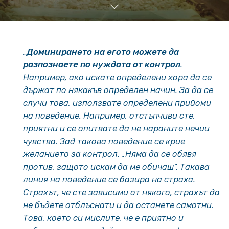
„
Доминирането на егото можете да
разпознаете по нуждата от контрол
.
Например, ако искате определени хора да се
държат по някакъв определен начин. За да се
случи това, използвате определени прийоми
на поведение. Например, отстъпчиви сте,
приятни и се опитвате да не нараните нечии
чувства. Зад такова поведение се крие
желанието за контрол. „Няма да се обявя
против, защото искам да ме обичаш”. Такава
линия на поведение се базира на страха.
Страхът, че сте зависими от някого, страхът да
не бъдете отблъснати и да останете самотни.
Това, което си мислите, че е приятно и