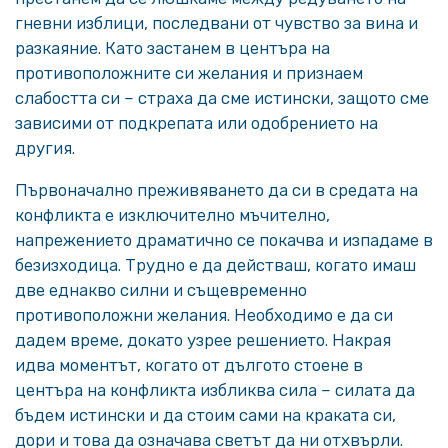
гневни изблици, последвани от чувство за вина и
разкаяние. Като застанем в центъра на
противоположните си желания и признаем
слабостта си – страха да сме истински, защото сме
зависими от подкрепата или одобрението на
другия.
Първоначално преживяването да си в средата на
конфликта е изключително мъчително,
напрежението драматично се покачва и изпадаме в
безизходица. Трудно е да действаш, когато имаш
две еднакво силни и същевременно
противоположни желания. Необходимо е да си
дадем време, докато узрее решението. Накрая
идва моментът, когато от дългото стоене в
центъра на конфликта избликва сила – силата да
бъдем истински и да стоим сами на краката си,
дори и това да означава светът да ни отхвърли.