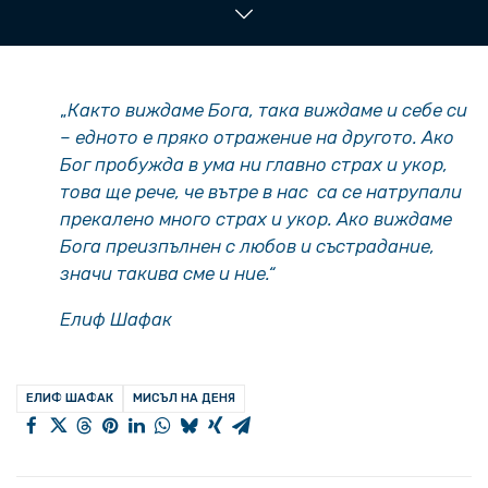
„
Както виждаме Бога, така виждаме и себе си
–
едното е пряко отражение на другото. Ако
Бог пробужда в ума ни главно страх и укор,
това ще рече, че вътре в нас са се натрупали
прекалено много страх и укор. Ако виждаме
Бога преизпълнен с любов и състрадание,
значи такива сме и ние.“
Елиф Шафак
ЕЛИФ ШАФАК
МИСЪЛ НА ДЕНЯ