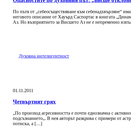
Опасностите по духовния път: „висше отклон
По пътя от „себеосъществяване към себенадхвърляне“ има
неговото описание от Хауърд Саспортас в книгата „Динам
Аз. Но възприятието за Висшето Аз не е непременно изп
Духовна интелигентност
01.11.2011
Четвъртият грях
„По произход агресивността е почти еднозначна с активно
подсъзнанието„. В нея авторът разкрива с примери от астр
потиска, а […]