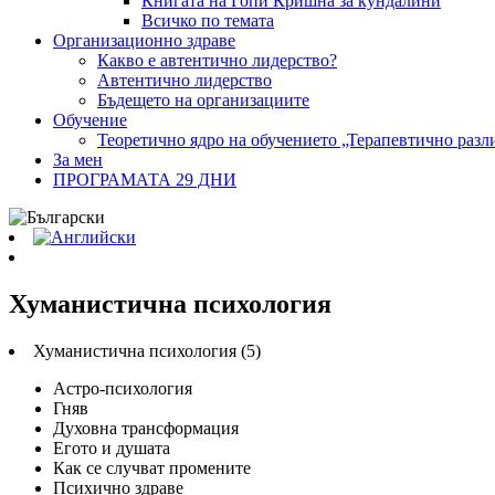
Книгата на Гопи Кришна за кундалини
Всичко по темата
Организационно здраве
Какво е автентично лидерство?
Автентично лидерство
Бъдещето на организациите
Обучение
Теоретично ядро на обучението „Терапевтично разл
За мен
ПРОГРАМАТА 29 ДНИ
Хуманистична психология
Хуманистична психология (5)
Астро-психология
Гняв
Духовна трансформация
Егото и душата
Как се случват промените
Психично здраве