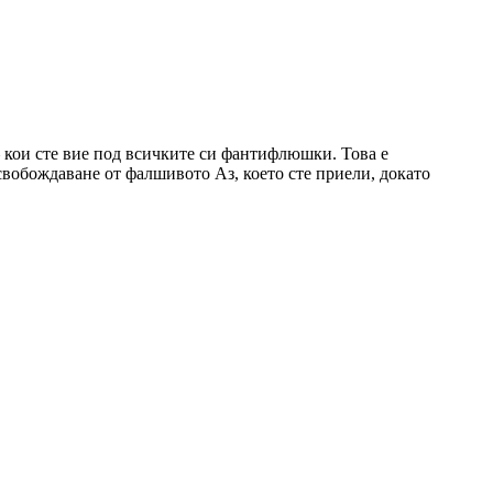
 кои сте вие под всичките си фантифлюшки. Това е
свобождаване от фалшивото Аз, което сте приели, докато