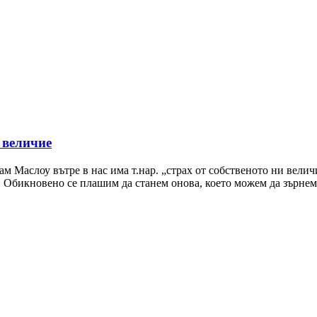
 величие
 Маслоу вътре в нас има т.нар. „страх от собственото ни велич
. Обикновено се плашим да станем онова, което можем да зърне