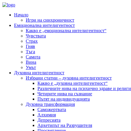
Начало
Игри на синхроничност
Емоционална интелигентност
Какво е „емоционална интелигентност“
Чувствата
Страх
Гняв
Тъга
Самота
Вина
Умът
Духовна интелигентност
Избрани статии – духовна интелигентност
Какво е „духовна интелигентност“
Различните нива на психично здраве и религи
Четирите нива на съзнание
Пътят на индивидуацията
Духовна трансформация
Саможертвата
Алхимия
Депресията
Архетипът на Разрушителя
Просветление