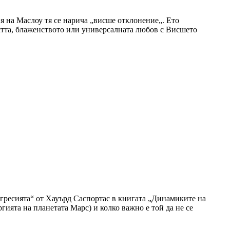
я на Маслоу тя се нарича „висше отклонение„. Ето
стта, блаженството или универсалната любов с Висшето
 агресията“ от Хауърд Саспортас в книгата „Динамиките на
гията на планетата Марс) и колко важно е той да не се