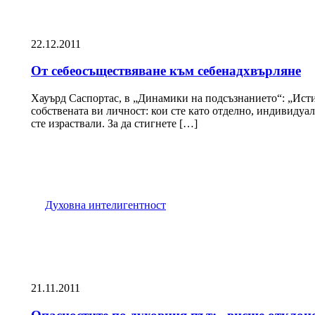
22.12.2011
От себеосъществяване към себенадхвърляне
Хауърд Саспортас, в „Динамики на подсъзнанието“: „Исти
собствената ви личност: кои сте като отделно, индивидуа
сте израствали. За да стигнете […]
Духовна интелигентност
21.11.2011