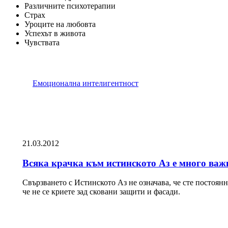
Различните психотерапии
Страх
Уроците на любовта
Успехът в живота
Чувствата
Емоционална интелигентност
21.03.2012
Всяка крачка към истинското Аз е много важ
Свързването с Истинското Аз не означава, че сте постоян
че не се криете зад сковани защити и фасади.