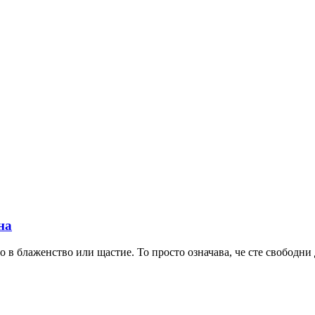
на
но в блаженство или щастие. То просто означава, че сте свободни