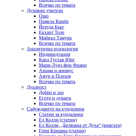
Всичко по темата
Духовни учители
Ошо
Памела Крибе
Йехуда Бърг
Екхарт Толе
Майкъл Тамура
Всичко по темата
Аналитична психология
Индивидуация
Карл Густав Юнг
Мари-Луиз фон Франц
Анима и анимус
Амур и Психея
Всичко по темата
Дуалност
Добро и зло
Егото и душата
Всичко по темата
Събуждането на кундалини
Статии за кундалини
Ел Колли (статии)
Ел Колли, „Белязана от Духа“ (книгата)
Гопи Кришна (статии)