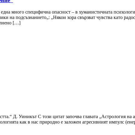
ение“
 една много специфична опасност – в хуманистичната психологи
ики на подсъзнанието„: „Някои хора свързват чувства като радо
ълнено […]
стта.“ Д. Уиникът С този цитат започва главата „Астрология на
ологията как в нас природно е заложен агресивният импулс (енер