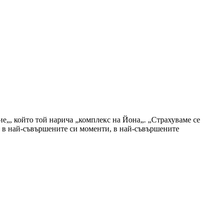
ие„, който той нарича „комплекс на Йона„. „Страхуваме се
м в най-съвършените си моменти, в най-съвършените