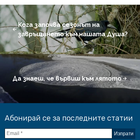
Кога започва сезонът на
завръщането към нашата Душа?
Да знаеш, че вървиш към лятото
Абонирай се за последните статии