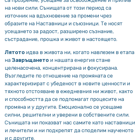
са прозрение, усещане за освобождение и прилив
на нови сили. Сънищата от този период са
източник на вдъхновение за промени чрез
образите на Наставници и съюзници. Те носят
усещането за радост, разширено съзнание,
състрадание, прошка и живот в настоящето.
Лятото
идва в живота ни, когато навлезем в етапа
на
Завръщането
и нашата енергия стане
целенасочена, концентрирана и фокусирана.
Възгледите по отношение на промяната се
характеризират с убеденост в новите ценности и
тяхното отстояване в ежедневния ни живот, както
и способността да се подпомагат процесите на
промяна и у другите. Емоционално се усещаме
силни, решителни и уверени в собствените сили.
Сънищата ни показват нас самите като наставници
и лечители и ни подкрепят да споделим наученото
и с другите.