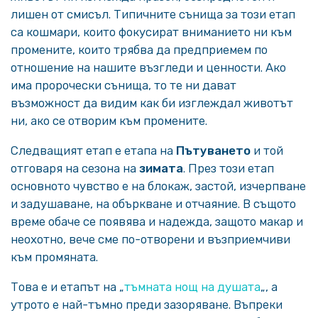
лишен от смисъл. Типичните сънища за този етап
са кошмари, които фокусират вниманието ни към
промените, които трябва да предприемем по
отношение на нашите възгледи и ценности. Ако
има пророчески сънища, то те ни дават
възможност да видим как би изглеждал животът
ни, ако се отворим към промените.
Следващият етап е етапа на
Пътуването
и той
отговаря на сезона на
зимата
. През този етап
основното чувство е на блокаж, застой, изчерпване
и задушаване, на объркване и отчаяние. В същото
време обаче се появява и надежда, защото макар и
неохотно, вече сме по-отворени и възприемчиви
към промяната.
Това е и етапът на „
тъмната нощ на душата
„, а
утрото е най-тъмно преди зазоряване. Въпреки