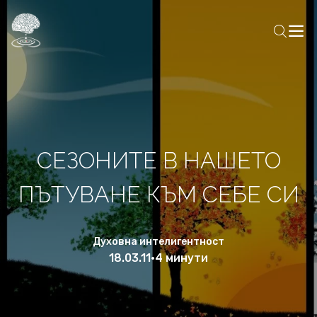
СЕЗОНИТЕ В НАШЕТО
ПЪТУВАНЕ КЪМ СЕБЕ СИ
Духовна интелигентност
18.03.11
•
4 минути