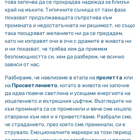
това започва да се прокрадва надежда за близък
край на мъките. Типичните сънища от тази фаза
показват продължаващата съпротива към
промяната и недостатъчната ни решимост, но също
така поощряват желанието ни да се предадем,
като ни изправят очи в очи с драмите в живота ни
и ни показват, че трябва хем да приемем
безпомощността си, хем да разберем, че всичко
зависи от нас.
Разбираме, че навлизаме в етапа на
пролетта
или
на
Просветлението
, когато в живота ни започне
да идва повече светлина и усещаме енергията на
изцелението и вътрешния цъфтеж. Възгледите ни
към промяната са се променили и вече сме изцяло
отворени към нея и я приветстваме. Разбрали сме,
че страданието, през което сме преминали, си е
струвало. Емоционалните маркери за този период