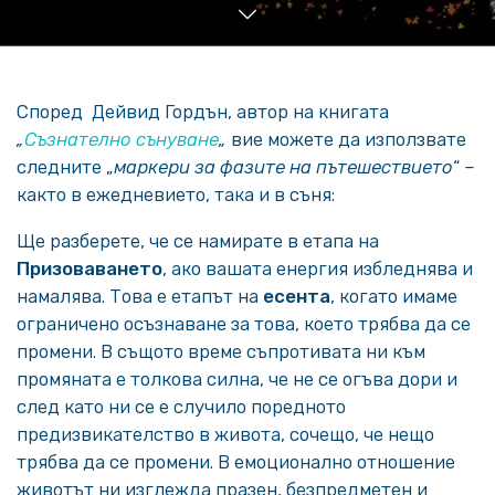
Според Дейвид Гордън, автор на книгата
„
Съзнателно сънуване
„
вие можете да използвате
следните „
маркери за фазите на пътешествието
“ –
както в ежедневието, така и в съня:
Ще разберете, че се намирате в етапа на
Призоваването
, ако вашата енергия избледнява и
намалява. Това е етапът на
есента
, когато имаме
ограничено осъзнаване за това, което трябва да се
промени. В същото време съпротивата ни към
промяната е толкова силна, че не се огъва дори и
след като ни се е случило поредното
предизвикателство в живота, сочещо, че нещо
трябва да се промени. В емоционално отношение
животът ни изглежда празен, безпредметен и