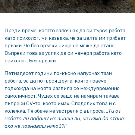
Преди време, когато започнах да си търся работа
като психолог, ми казваха, че за целта ми трябват
връзки. Че без връзки нищо не може да стане.
Въпреки това аз успях да си намеря работа като
психолог. Без връзки.
Петнадесет години по-късно напуснах тази
работа, за да потърся друга, която повече
подхожда на моята развила се междувременно
самоличност. Чудех се защо не намирам такава
въпреки CV-то, което имах. Споделих това и с
колежка. Тя обаче ме застреля с въпроса, „
Ти от
небето ли падаш? Не знаеш ли, че няма да стане,
ако не познаваш някой?!
“