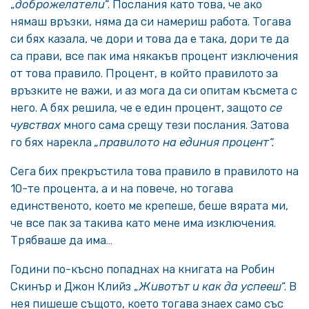
„
доброжелатели
“. Послания като това, че ако
нямаш връзки, няма да си намериш работа. Тогава
си бях казала, че дори и това да е така, дори те да
са прави, все пак има някакъв процент изключения
от това правило. Процент, в който правилото за
връзките не важи, и аз мога да си опитам късмета с
него. А бях решила, че е един процент, защото
се
чувствах
много сама срещу тези послания. Затова
го бях нарекла
„правилото на единия процент“.
Сега бих прекръстила това правило в правилото на
10-те процента, а и на повече, но тогава
единственото, което ме крепеше, беше вярата ми,
че все пак за такива като мене има изключения.
Трябваше да има…
Години по-късно попаднах на книгата на Робин
Скинър и Джон Клийз „
Животът и как да успееш
“. В
нея пишеше същото, което тогава знаех само със