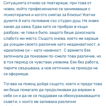
Ситуацията отново се повтаряше, при това от
човек, който професионално се занимаваше с
психотерапия и когото смятах за близък! Усетих
думите й като поливане със студен душ. Не знаех
какво да кажа. Едва като се прибрах в къщи
разбрах, че това е било, защото беше докоснала
слабото ми място. Същото онова, което ме караше
да усещам своето различие като неадекватност, а
идеализма си – като наивност. С времето бях
започнала да показвам по-смело това различие, но
в тоя период се чувствах уязвима. Бях без работа,
парите свършваха, а нов източник на приходи не
се оформяше.
Тогава на помощ дойде същото, което и преди това
ми беше помагало да продължавам да вярвам в
себе си и да не се поддавам на обезкуражаващите
съвети, с които ме заливаха различни