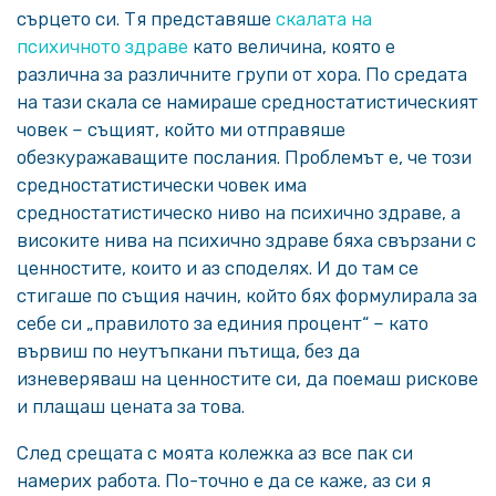
сърцето си. Тя представяше
скалата на
психичното здраве
като величина, която е
различна за различните групи от хора. По средата
на тази скала се намираше средностатистическият
човек – същият, който ми отправяше
обезкуражаващите послания. Проблемът е, че този
средностатистически човек има
средностатистическо ниво на психично здраве, а
високите нива на психично здраве бяха свързани с
ценностите, които и аз споделях. И до там се
стигаше по същия начин, който бях формулирала за
себе си „правилото за единия процент“ – като
вървиш по неутъпкани пътища, без да
изневеряваш на ценностите си, да поемаш рискове
и плащаш цената за това.
След срещата с моята колежка аз все пак си
намерих работа. По-точно е да се каже, аз си я