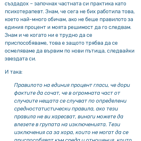
създадох – започнах частната си практика като
психотерапевт. Знам, че сега не бих работила това,
което най-много обичам, ако не беше правилото за
единия процент и моята решимост да го следвам.
Знам и че когато ни е трудно да се
приспособяваме, това е защото трябва да се
осмеляваме да вървим по нови пътища, следвайки
звездата си.
И така:
Правилото на единия процент гласи, че дори
фактите да сочат, че в огромната част от
случаите нещата се случват по определени
средностатистически правила, ако тези
правила не ви харесват, винаги можете да
влезете в групата на изключенията.
Тези
изключения са за хора, които не могат да се
приспособяват към среда и отношения, които