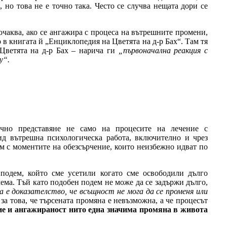
но това не е точно така. Често се случва нещата дори се
очаква, ако се ангажира с процеса на вътрешните промени,
 книгата й „Енциклопедия на Цветята на д-р Бах“. Там тя
 Цветята на д-р Бах – нарича ги
„първоначална реакция с
у“.
чно представяне не само на процесите на лечение с
ид вътрешна психологическа работа, включително и чрез
им с моментите на обезсърчение, които неизбежно идват по
подем, който сме усетили когато сме освободили дълго
ема. Тъй като подобен подем не може да се задържи дълго,
а е доказателство, че всъщност не мога да се променя или
о за това, че търсената промяна е невъзможна, а че процесът
ие и ангажираност нито една значима промяна в живота