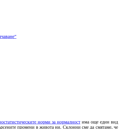
ичаване“
дностатистическите норми за нормалност
има още един вид
търсените промени в живота ни. Склонни сме да смятаме, че