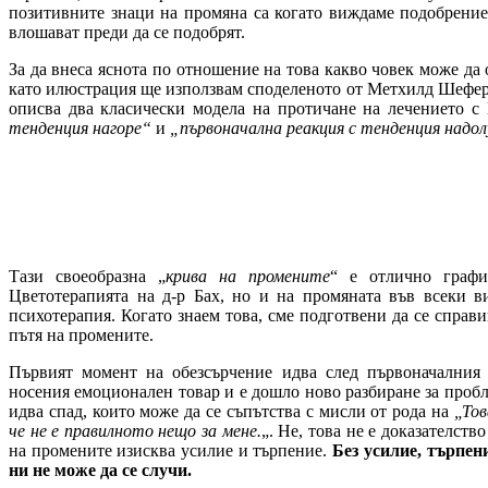
позитивните знаци на промяна са когато виждаме подобрение, 
влошават преди да се подобрят.
За да внеса яснота по отношение на това какво човек може да 
като илюстрация ще използвам споделеното от Метхилд Шефер в
описва два класически модела на протичане на лечението с
тенденция нагоре“
и
„първоначална реакция с тенденция надол
Тази своеобразна „
крива на промените
“ е отлично графи
Цветотерапията на д-р Бах, но и на промяната във всеки в
психотерапия. Когато знаем това, сме подготвени да се справ
пътя на промените.
Първият момент на обезсърчение идва след първоначалния 
носения емоционален товар и е дошло ново разбиране за пробл
идва спад, които може да се съпътства с мисли от рода на
„Тов
че не е правилното нещо за мене.
„. Не, това не е доказателств
на промените изисква усилие и търпение.
Без усилие, търпен
ни не може да се случи.