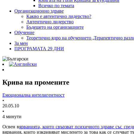
Книгата на Гопи Кришна за кундалини
Всичко по темата
Организационно здраве
Какво е автентично лидерство?
Автентично лидерство
Бъдещето на организациите
Обучение
Теоретично ядро на обучението „Терапевтично разл
За мен
ПРОГРАМАТА 29 ДНИ
Крива на промените
Емоционална интелигентност
•
20.05.10
•
4 минути
Освен в
ярванията, които свързват психичното здраве със сре
вярвания, които изкривяват мисленето за това как се случват 