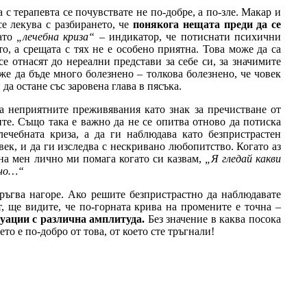
с терапевта се почувствате не по-добре, а по-зле. Макар и
се лекува с разбирането, че
понякога нещата преди да се
като
„лечебна криза“
– индикатор, че потиснати психични
о, а срещата с тях не е особено приятна. Това може да са
е отнасят до нереални представи за себе си, за значимите
же да бъде много болезнено – толкова болезнено, че човек
да остане със заровена глава в пясъка.
да неприятните преживявания като знак за пречистване от
те. Също така е важно да не се опитва отново да потиска
лечебната криза, а да ги наблюдава като безпристрастен
ек, и да ги изследва с нескривано любопитство. Когато аз
на мен лично ми помага когато си казвам,
„Я гледай какви
сно…“
ръгва нагоре. Ако решите безпристрастно да наблюдавате
, ще видите, че по-горната крива на промените е точна –
туации с различна амплитуда.
Без значение в каква посока
ето е по-добро от това, от което сте тръгнали!