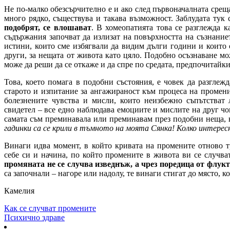
Не по-малко обезсърчително е и ако след първоначалната среща 
много рядко, съществува и такава възможност. Заблудата тук 
подобрят, се влошават
. В хомеопатията това се разглежда 
съдържания започват да излизат на повърхността на съзнаниет
истини, които сме избягвали да видим дълги години и които с
други, за нещата от живота като цяло. Подобно осъзнаване мо
може да реши да се откаже и да спре по средата, предпочитайки 
Това, което помага в подобни състояния, е човек да разглеж
старото и изпитание за ангажираност към процеса на промени
болезнените чувства и мисли, които неизбежно съпътстват 
свидетел – все едно наблюдава емоциите и мислите на друг чов
самата съм преминавала или преминавам през подобни неща, 
гадинки са се крили в тъмното на моята Сянка! Колко интере
Винаги идва момент, в който кривата на промените отново т
себе си и начина, по който промените в живота ви се случват
промяната не се случва изведнъж, а чрез поредица от флук
са започнали – нагоре или надолу, те винаги стигат до място, ко
Камелия
Как се случват промените
Психично здраве