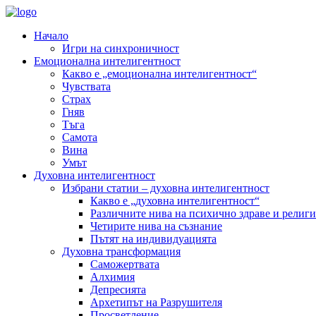
Начало
Игри на синхроничност
Емоционална интелигентност
Какво е „емоционална интелигентност“
Чувствата
Страх
Гняв
Тъга
Самота
Вина
Умът
Духовна интелигентност
Избрани статии – духовна интелигентност
Какво е „духовна интелигентност“
Различните нива на психично здраве и религи
Четирите нива на съзнание
Пътят на индивидуацията
Духовна трансформация
Саможертвата
Алхимия
Депресията
Архетипът на Разрушителя
Просветление