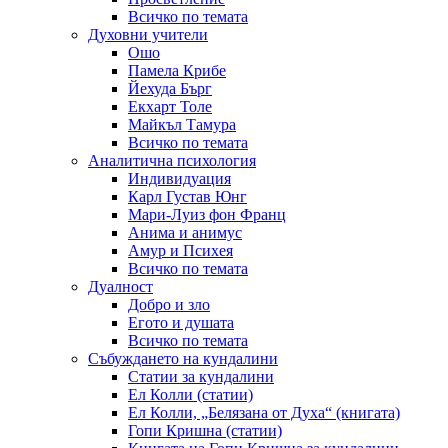
Всичко по темата
Духовни учители
Ошо
Памела Крибе
Йехуда Бърг
Екхарт Толе
Майкъл Тамура
Всичко по темата
Аналитична психология
Индивидуация
Карл Густав Юнг
Мари-Луиз фон Франц
Анима и анимус
Амур и Психея
Всичко по темата
Дуалност
Добро и зло
Егото и душата
Всичко по темата
Събуждането на кундалини
Статии за кундалини
Ел Колли (статии)
Ел Колли, „Белязана от Духа“ (книгата)
Гопи Кришна (статии)