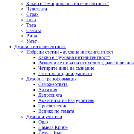
Какво е "емоционална интелигентност"
Чувствата
Страх
Гняв
Тъга
Самота
Вина
Умът
Духовна интелигентност
Избрани статии - духовна интелигентност
Какво е "духовна интелигентност"
Различните нива на психично здраве и религи
Четирите нива на съзнание
Пътят на индивидуацията
Духовна трансформация
Саможертвата
Алхимия
Депресията
Архетипът на Разрушителя
Просветление
Всичко по темата
Духовни учители
Ошо
Памела Крибе
Йехуда Бърг