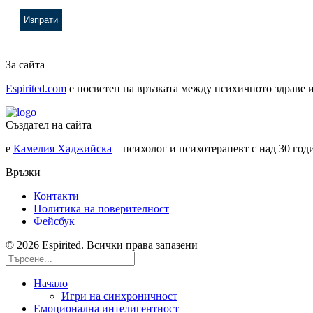
За сайта
Espirited.com
e посветен на връзката между психичното здраве и
Създател на сайта
е
Камелия Хаджийска
– психолог и психотерапевт с над 30 го
Връзки
Контакти
Политика на поверителност
Фейсбук
© 2026 Espirited. Всички права запазени
Начало
Игри на синхроничност
Емоционална интелигентност