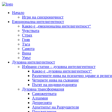
Начало
Игри на синхроничност
Емоционална интелигентност
Какво е „емоционална интелигентност“
Чувствата
Страх
Гняв
Тъга
Самота
Вина
Умът
Духовна интелигентност
Избрани статии – духовна интелигентност
Какво е „духовна интелигентност“
Различните нива на психично здраве и религи
Четирите нива на съзнание
Пътят на индивидуацията
Духовна трансформация
Саможертвата
Алхимия
Депресията
Архетипът на Разрушителя
Просветление