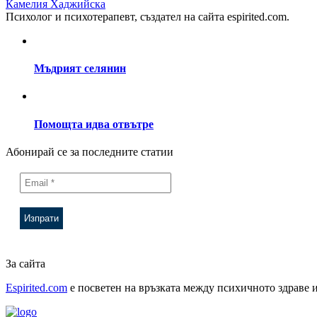
Камелия Хаджийска
Психолог и психотерапевт, създател на сайта espirited.com.
Мъдрият селянин
Помощта идва отвътре
Абонирай се за последните статии
За сайта
Espirited.com
e посветен на връзката между психичното здраве и