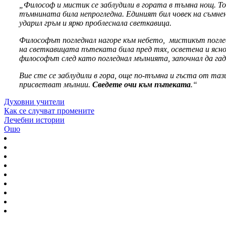
„Философ и мистик се заблудили в гората в тъмна нощ. Тов
тъмнината била непрогледна. Единият бил човек на съмнен
ударил гръм и ярко проблеснала светкавица.
Философът погледнал нагоре към небето, мистикът погле
на светкавицата пътеката била пред тях, осветена и ясно
философът след като погледнал мълнията, започнал да гад
Вие сте се заблудили в гора, още по-тъмна и гъста от та
присветват мълнии.
Сведете очи към пътеката
.“
Духовни учители
Как се случват промените
Лечебни истории
Ошо