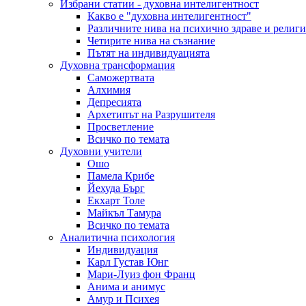
Избрани статии - духовна интелигентност
Какво е "духовна интелигентност"
Различните нива на психично здраве и религи
Четирите нива на съзнание
Пътят на индивидуацията
Духовна трансформация
Саможертвата
Алхимия
Депресията
Архетипът на Разрушителя
Просветление
Всичко по темата
Духовни учители
Ошо
Памела Крибе
Йехуда Бърг
Екхарт Толе
Майкъл Тамура
Всичко по темата
Аналитична психология
Индивидуация
Карл Густав Юнг
Мари-Луиз фон Франц
Анима и анимус
Амур и Психея