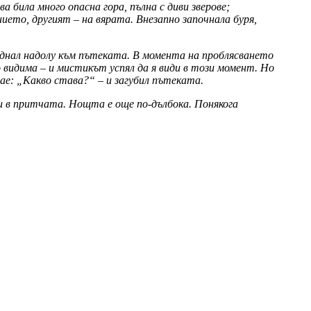
а била много опасна гора, пълна с диви зверове;
ието, другият – на вярата. Внезапно започнала буря,
днал надолу към пътеката. В момента на проблясването
 видима – и мистикът успял да я види в този момент. Но
ае: „Какво става?“ – и загубил пътеката.
зи в притчата. Нощта е още по-дълбока. Понякога