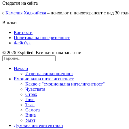
Създател на сайта
е
Камелия Хаджийска
– психолог и психотерапевт с над 30 го
Връзки
Контакти
Политика на поверителност
Фейсбук
© 2026 Espirited. Всички права запазени
Начало
Игри на синхроничност
Емоционална интелигентност
Какво е "емоционална интелигентност"
Чувствата
Страх
Гняв
Тъга
Самота
Вина
Умът
Духовна интелигентност