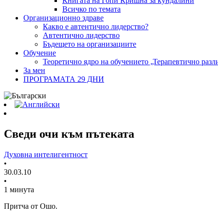
Книгата на Гопи Кришна за кундалини
Всичко по темата
Организационно здраве
Какво е автентично лидерство?
Автентично лидерство
Бъдещето на организациите
Обучение
Теоретично ядро на обучението „Терапевтично разл
За мен
ПРОГРАМАТА 29 ДНИ
Сведи очи към пътеката
Духовна интелигентност
•
30.03.10
•
1 минута
Притча от Ошо.