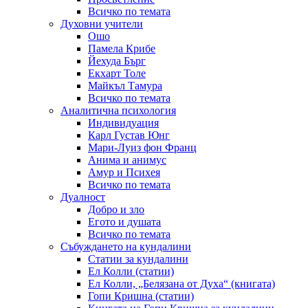
Всичко по темата
Духовни учители
Ошо
Памела Крибе
Йехуда Бърг
Екхарт Толе
Майкъл Тамура
Всичко по темата
Аналитична психология
Индивидуация
Карл Густав Юнг
Мари-Луиз фон Франц
Анима и анимус
Амур и Психея
Всичко по темата
Дуалност
Добро и зло
Егото и душата
Всичко по темата
Събуждането на кундалини
Статии за кундалини
Ел Колли (статии)
Ел Колли, „Белязана от Духа“ (книгата)
Гопи Кришна (статии)