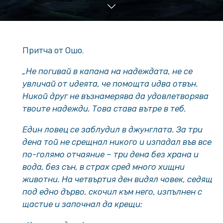
Притча от Ошо.
„Не погивай в капана на надеждата, не се
увличай от идеята, че помощта идва отвън.
Никой друг не възнамерява да удовлетворява
твоите надежди. Това става вътре в теб.
Един ловец се заблудил в джунглата. За три
дена той не срещнал никого и изпадал във все
по-голямо отчаяние – три дена без храна и
вода, без сън, в страх сред много хищни
животни. На четвъртия ден видял човек, седящ
под едно дърво, скочил към него, изпълнен с
щастие и започнал да крещи: