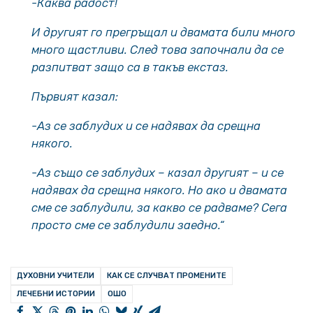
-Каква радост!
И другият го прегръщал и двамата били много
много щастливи.
След това започнали да се
разпитват защо са в такъв екстаз.
Първият казал:
-Аз се заблудих и се надявах да срещна
някого.
-Аз също се заблудих – казал другият – и се
надявах да срещна някого. Но ако и двамата
сме се заблудили, за какво се радваме? Сега
просто сме се заблудили заедно.“
ДУХОВНИ УЧИТЕЛИ
КАК СЕ СЛУЧВАТ ПРОМЕНИТЕ
ЛЕЧЕБНИ ИСТОРИИ
ОШО