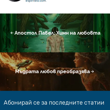
espirited.com.
Апостол Павел: Химн на любовта
Мъдрата любов преобразява
Абонирай се за последните статии