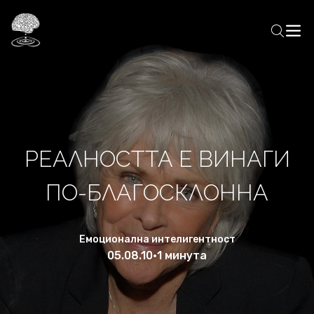
РЕАЛНОСТТА Е ВИНАГИ
ПО-БЛАГОСКЛОННА
Емоционална интелигентност
05.08.10
•
1 минута