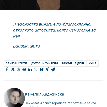
„Реалността винаги е по-благосклонна,
отколкото историята, която измисляме за
нея.“
Байрън Кейти
БАЙРЪН КЕЙТИ
ДУХОВНИ УЧИТЕЛИ
МИСЪЛ НА ДЕНЯ
УМЪТ
Камелия Хаджийска
Психолог и психотерапевт, създател на сайта