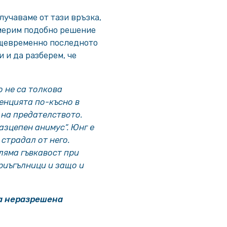
олучаваме от тази връзка,
америм подобно решение
Същевременно последното
и и да разберем, че
о не са толкова
енцията по-късно в
 на предателството.
азцепен анимус“. Юнг е
 страдал от него.
ляма гъвкавост при
риъгълници и защо и
ща неразрешена