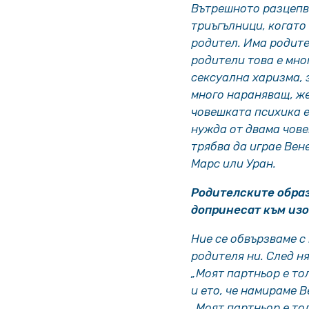
Вътрешното разцепв
триъгълници, когато
родител. Има родите
родители това е мно
сексуална харизма, 
много нараняващ, же
човешката психика е
нужда от двама чове
трябва да играе Вене
Марс или Уран.
Родителските образ
допринесат към изо
Ние се обвързваме с
родителя ни. След н
„Моят партньор е то
и ето, че намираме В
„Моят партньор е то