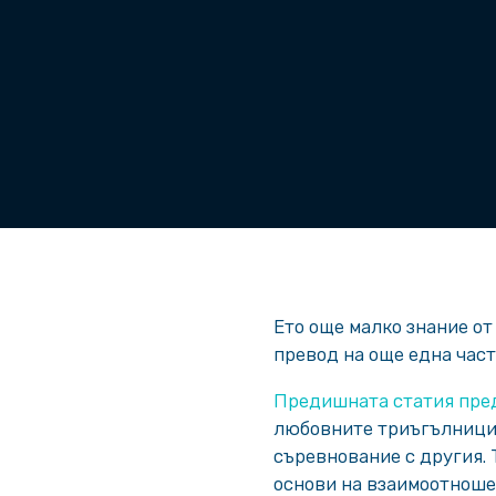
Ето още малко знание о
превод на още една част
Предишната статия пред
любовните триъгълници 
съревнование с другия. 
основи на взаимоотноше