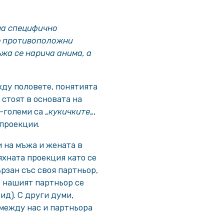
на специфично
ве противоположни
жа се нарича анима, а
ду половете, понятията
 стоят в основата на
-големи са „
кукичките
„,
 проекции.
и на мъжа и жената в
хната проекция като се
рзан със своя партньор,
, нашият партньор се
д). С други думи,
между нас и партньора