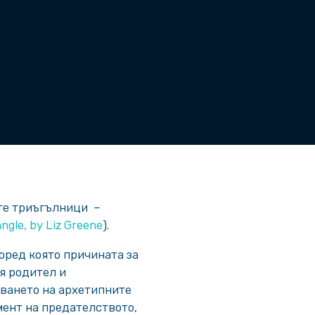
ите триъгълници –
angle, by Liz Greene
).
оред която причината за
я родител и
иването на архетипните
ент на предателството,