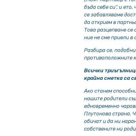
бъда себе си“, и ето
се забавляваме дост
да открием в партнь
Това разцепване се 
ние не сме приели в
Разбира се, подобни
противоположните ка
Всички триъгълници
крайна сметка са 
Ако станем способн
нашите родители същ
едновременно чаров
Плутонова страна. Ч
обичат и да ни нара
собствените ни роди