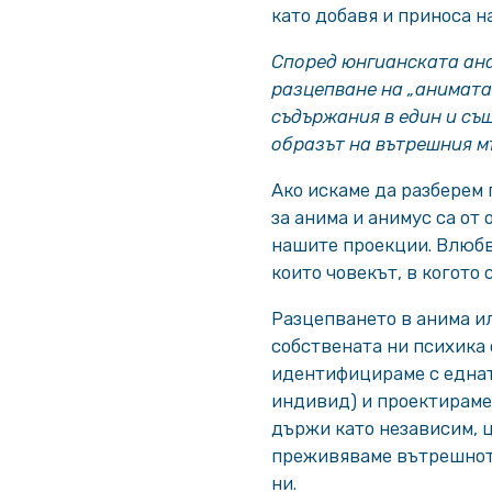
като добавя и приноса н
Според юнгианската ана
разцепване на „анимата
съдържания в един и съ
образът на вътрешния м
Ако искаме да разберем
за анима и анимус са от 
нашите проекции. Влюбва
които човекът, в когото
Разцепването в анима ил
собствената ни психика
идентифицираме с едната
индивид) и проектираме 
държи като независим, ц
преживяваме вътрешното
ни.