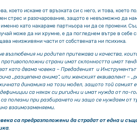
, което искаме от връзката си с него, и това, което п
мен стрес и разочарование, защото е невъзможно да н
а именно като накараме партньора ни да се промени. 
учай може да ни хрумне, е да погледнем вътре в себе с
ава неизживяни части от собствената ни психика.
че възлюбения ни родител притежава и качества, коит
е противоположни страни имат склонността имат тенд
ват като двама човека – Предаденият и Инструментът
арича „разцепена анима“, или женският еквивалент – „р
ихичната динамика на този модел, защото той самият е
 дефиниции са някак си ригидни и имат нужда от по-го
 са полезни при разбирането ни защо се нуждаем от т
ишно взаимозаменяеми.
века са предразположени да страдат от една и съ
ика
.