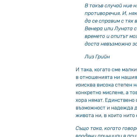
В такъв случай ние 
противоречия. И, няк
да се справим с тях 
Венера или Луната с
времето и опитът мо
доста невъзможно з
Лиз Грийн
И така, когато сме малк
в отношенията ни нашия
изисква висока степен н
конкретно мислене, а то
хора нямат. Единствено
възможност и надежда д
живота ни, в които нито
Също така, когато говори
вродени принципи в пси