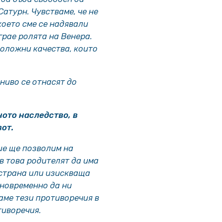
Сатурн. Чувстваме, че не
което сме се надявали
грае ролята на Венера.
положни качества, които
ниво се отнасят до
ото наследство, в
от.
ие ще позволим на
в това родителят да има
страна или изискваща
дновременно да ни
раме тези противоречия в
отиворечия.