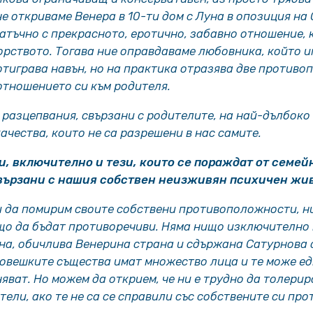
, че откриваме Венера в 10-ти дом с Луна в опозиция на 
атъчно с прекрасното, еротично, забавно отношение, 
орството. Тогава ние оправдаваме любовника, който и
отиграва навън, но на практика отразява две противо
 отношението си към родителя.
 разцепвания, свързани с родителите, на най-дълбоко 
чества, които не са разрешени в нас самите.
, включително и тези, които се пораждат от семейн
свързани с нашия собствен неизживян психичен жив
и да помирим своите собствени противоположности, н
о да бъдат противоречиви. Няма нищо изключително 
на, обичлива Венерина страна и сдържана Сатурнова 
овешките същества имат множество лица и те може е
няват. Но можем да открием, че ни е трудно да толери
тели, ако те не са се справили със собствените си пр