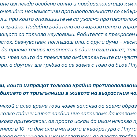
ане изглежда особено силно и предразполагащо към 
 очевидно несъвместими противоположности се съдър
ли, при които опозициите не са ужасно противополож
го крайно. Подобни родители са очарователни и упра
защото са толкова неуловими. Родителят е прекрасен 
сток, безчувствен, поглъщащ или, с други думи – несм
 да приеме такива крайности в един и същи пакет, так
ка, чрез които да преживява амбивалентните си чувств
ра, а другият ще трябва да се заеме с това да бъде Пл
и, които изпращат толкова крайно противоположни
билието от триъгълници в живота на възрастния чо
 някой и след време този човек започва да заема обра
яколко години живот заедно ние започваме да казваме
лкова притежаващ, аз просто искам да имам някакво п
енера в 10-ти дом или в четвърти в квадратура с Плут
лкова ограничаващ и консервативен, аз просто трябва