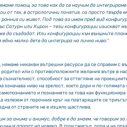
нямаме помощ за това как да се научим да интегрираме
ои от тях, в астрологични понятия, са просто твърде 
в ранния си живот. Под това аз имам пред вид конфигу
ъс Сатурн или Хирон – тези конфигурации изискват мъ
же да създадат. Или конфигурации към външните плане
а едно малко дете да интегрира на лично ниво.“
и, нямаме никакви вътрешни ресурси да се справим с 
 родител или с противоположните желания вътре в на
а съзнателност, способност за оттегляне на проекциите
ва означава ниво на зрелост, което дори и по-голямата
 самопознанието и познанието за това как функционира
а излезем от порочния кръг на повтарящите се триъг
 една от страните не е изцяло щастлива.
м за анима и анимус, добре е да знаем, че говорим за з
хичния апарат на човека.
В този смисъл, дори и на пръ