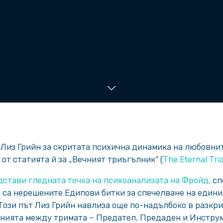
т Лиз Грийн за скритата психична динамика на любовн
 от статията й за „Вечният триъгълник“ (
The Eternal Tri
стави гледната точка на психоанализата на Фройд,
сп
са нерешените Едипови битки за спечелване на едини
Този път Лиз Грийн навлиза още по-надълбоко в разкр
нията между тримата – Предател, Предаден и Инструм