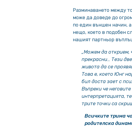
Разминаването между това
може да доведе до огро
по един външен начин, 
нещо, което в подобен сл
нашият партньор въплъщ
„Можем да открием, 
прекрасни… Тези дв
живота да се проявя
Това е, което Юнг н
бил доста зает с пс
Въпреки че неговите
интерпретацията, те
трите точки са скр
Всичките трима чо
родителска динам