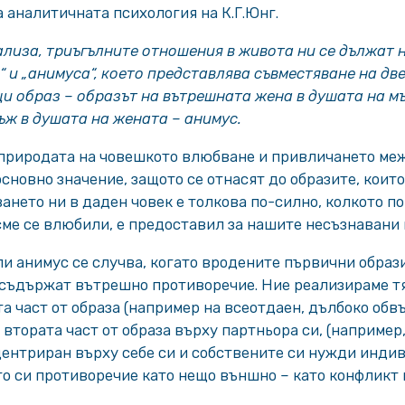
а аналитичната психология на К.Г.Юнг.
лиза, триъгълните отношения в живота ни се дължат 
“ и „анимуса“, което представлява съвместяване на д
щи образ – образът на вътрешната жена в душата на мъ
ъж в душата на жената – анимус.
 природата на човешкото влюбване и привличането меж
основно значение, защото се отнасят до образите, които
нето ни в даден човек е толкова по-силно, колкото по
 сме се влюбили, е предоставил за нашите несъзнавани
и анимус се случва, когато вродените първични образ
 съдържат вътрешно противоречие. Ние реализираме тя
 част от образа (например на всеотдаен, дълбоко обвъ
втората част от образа върху партньора си, (например
ентриран върху себе си и собствените си нужди индиви
 си противоречие като нещо външно – като конфликт 