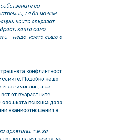
 собствените си
екстремни, за да можем
рации, които свързват
дрост, която само
ти – нещо, което също е
вътрешната конфликтност
с самите. Подобно нещо
 и за символно, а не
 част от възрастните
 човешката психика дава
ълни взаимоотношения в
а архетипи, т.е. за
в поглед да изглежда, че