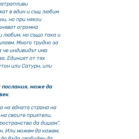
натрапливи
жат в един и същ любим
ни, но при някои
жняват огромна
и любим, но също така и
илаем. Много трудно за
а че индивидът има
а. Единият от тях
утон или Сатурн, или
 послания, може да
век
.
за на едната страна на
 на своите приятели,
ространство да дишам“,
он. Или можем да кажем,
 да бъда свободен да