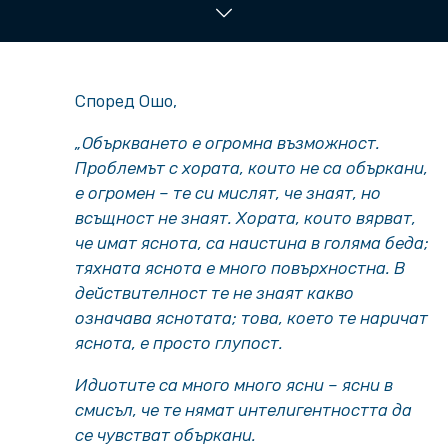
Според Ошо,
„Объркването е огромна възможност.
Проблемът с хората, които не са объркани,
е огромен – те си мислят, че знаят, но
всъщност не знаят. Хората, които вярват,
че имат яснота, са наистина в голяма беда;
тяхната яснота е много повърхностна. В
действителност те не знаят какво
означава яснотата; това, което те наричат
яснота, е просто глупост.
Идиотите са много много ясни – ясни в
смисъл, че те нямат интелигентността да
се чувстват объркани.