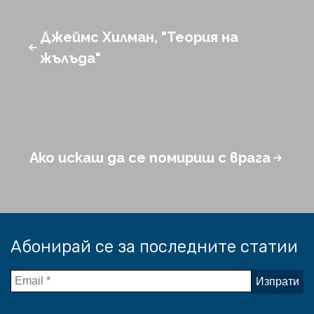
Джеймс Хилман, "Теория на
жълъда"
Ако искаш да се помириш с врага
Абонирай се за последните статии