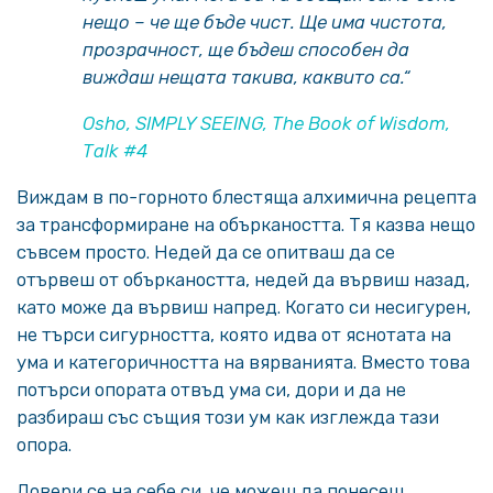
нещо – че ще бъде чист. Ще има чистота,
прозрачност, ще бъдеш способен да
виждаш нещата такива, каквито са.“
Osho, SIMPLY SEEING, The Book of Wisdom,
Talk #4
Виждам в по-горното блестяща алхимична рецепта
за трансформиране на объркаността. Тя казва нещо
съвсем просто. Недей да се опитваш да се
отървеш от объркаността, недей да вървиш назад,
като може да вървиш напред. Когато си несигурен,
не търси сигурността, която идва от яснотата на
ума и категоричността на вярванията. Вместо това
потърси опората отвъд ума си, дори и да не
разбираш със същия този ум как изглежда тази
опора.
Довери се на себе си, че можеш да понесеш