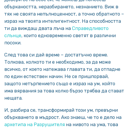
объркаността, неразбирането, незнанието. Виж в
тях не своята непълноценност, а точно обратното –
израз на твоята интелигентност. На способността
ти да виждаш двата лъча на
Справедливото
слънце
, които едновременно светят в различни
посоки.
След това си дай време – достатъчно време.
Толкова, колкото ти е необходимо, за да може
всичко, от което натежава главата ти, да отпадне
по един естествен начин. Не се пришпорвай,
защото нетърпението също е израз на ум, който
има вярвания за това колко бързо трябва да стават
нещата.
И, разбира се, трансформирай този ум, превърни
объркването в мъдрост. Ако знаеш, че то е дело на
архетипа на Разрушителя
на нивото на ума, това