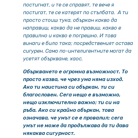
постигнат, и те се справят, те вече я
постигат, те се катерят по стълбата. А ти
просто стоиш тука, объркан какво да
направиш, какво да не правиш, какво е
правилно и какво е погрешно. И това
винаги е било така; посредственият остава
сигурен. Само по-интелигентните могат да
усетят объркване, хаос.
Объркването е огромна възможност. То
просто казва, че чрез ума няма изход.
Ако ти наистина си объркан, ти си
благословен. Сега нещо е възможно,
нещо изключително важно; ти си на
ръба. Ако си крайно объркан, това
означава, че умът се е провалил; сега
умът не може да продължава да ти дава
някаква сигурност.