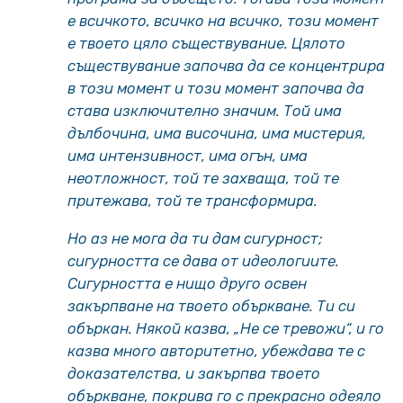
е всичкото, всичко на всичко, този момент
е твоето цяло съществувание. Цялото
съществувание започва да се концентрира
в този момент и този момент започва да
става изключително значим. Той има
дълбочина, има височина, има мистерия,
има интензивност, има огън, има
неотложност, той те захваща, той те
притежава, той те трансформира.
Но аз не мога да ти дам сигурност;
сигурността се дава от идеологиите.
Сигурността е нищо друго освен
закърпване на твоето объркване. Ти си
объркан. Някой казва, „Не се тревожи“, и го
казва много авторитетно, убеждава те с
доказателства, и закърпва твоето
объркване, покрива го с прекрасно одеяло