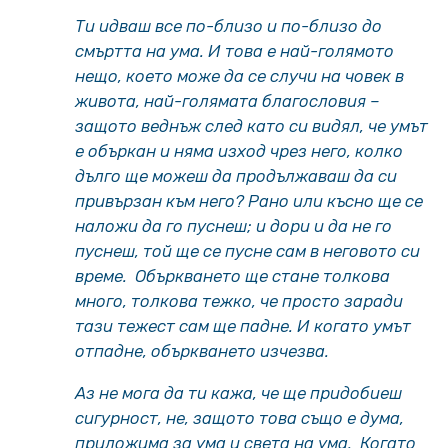
Ти идваш все по-близо и по-близо до
смъртта на ума. И това е най-голямото
нещо, което може да се случи на човек в
живота, най-голямата благословия –
защото веднъж след като си видял, че умът
е объркан и няма изход чрез него, колко
дълго ще можеш да продължаваш да си
привързан към него? Рано или късно ще се
наложи да го пуснеш; и дори и да не го
пуснеш, той ще се пусне сам в неговото си
време. Объркването ще стане толкова
много, толкова тежко, че просто заради
тази тежест сам ще падне. И когато умът
отпадне, объркването изчезва.
Аз не мога да ти кажа, че ще придобиеш
сигурност, не, защото това също е дума,
приложима за ума и света на ума. Когато