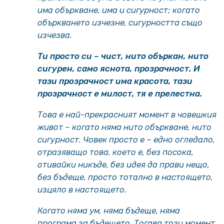
има объркване, има и сигурност; когато
объркването изчезне, сигурността също
изчезва.
Ти просто си – чист, нито объркан, нито
сигурен, само яснота, прозрачност. И
тази прозрачност има красота, тази
прозрачност е милост, тя е прелестна.
Това е най-прекрасният момент в човешкия
живот – когато няма нито объркване, нито
сигурност. Човек просто е – едно огледало,
отразяващо това, което е, без посока,
отивайки никъде, без идея да прави нещо,
без бъдеще, просто тотално в настоящето,
изцяло в настоящето.
Когато няма ум, няма бъдеще, няма
програма за бъдещето. Тогава този момент