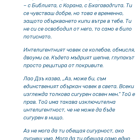
– с Библията, с Корана, с Бхагавадгита. Ти
се чувстваш добре, но това е временно,
защото объркването кипи вътре в тебе. Ти
не си се освободил от него, то само е било
потиснато.
Интелигентният човек се колебае, обмисля,
двоуми се. Където мъдрият шепне, глупакът
просто рецитира от покривите.
Лао Дзъ казва, „Аз, може би, съм
единственият объркан човек в света. Всеки
изглежда толкова сигурен освен мен.“ Той е
прав. Той има такава изключителна
интелигентност, че не може да бъде
сигурен в нищо.
Аз не мога да ти обещая сигурност, ако
пуснеш ума. Мога да ти обещая само едно