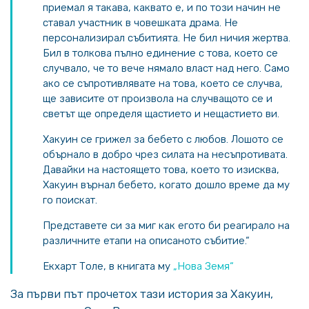
приемал я такава, каквато е, и по този начин не
ставал участник в човешката драма. Не
персонализирал събитията. Не бил ничия жертва.
Бил в толкова пълно единение с това, което се
случвало, че то вече нямало власт над него. Само
ако се съпротивлявате на това, което се случва,
ще зависите от произвола на случващото се и
светът ще определя щастието и нещастието ви.
Хакуин се грижел за бебето с любов. Лошото се
обърнало в добро чрез силата на несъпротивата.
Давайки на настоящето това, което то изисква,
Хакуин върнал бебето, когато дошло време да му
го поискат.
Представете си за миг как егото би реагирало на
различните етапи на описаното събитие.“
Екхарт Толе, в книгата му
„Нова Земя“
За първи път прочетох тази история за Хакуин,