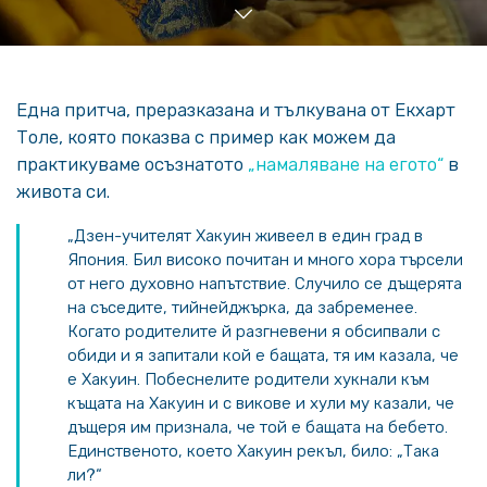
Една притча, преразказана и тълкувана от Екхарт
Толе, която показва с пример как можем да
практикуваме осъзнатото
„намаляване на егото“
в
живота си.
„Дзен-учителят Хакуин живеел в един град в
Япония. Бил високо почитан и много хора търсели
от него духовно напътствие. Случило се дъщерята
на съседите, тийнейджърка, да забременее.
Когато родителите й разгневени я обсипвали с
обиди и я запитали кой е бащата, тя им казала, че
е Хакуин. Побеснелите родители хукнали към
къщата на Хакуин и с викове и хули му казали, че
дъщеря им признала, че той е бащата на бебето.
Единственото, което Хакуин рекъл, било: „Така
ли?“