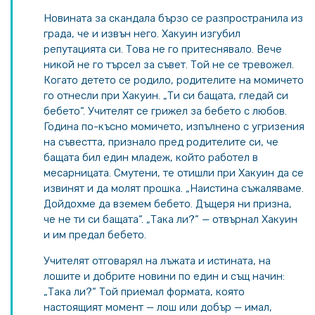
Новината за скандала бързо се разпространила из
града, че и извън него. Хакуин изгубил
репутацията си. Това не го притеснявало. Вече
никой не го търсел за съвет. Той не се тревожел.
Когато детето се родило, родителите на момичето
го отнесли при Хакуин. „Ти си бащата, гледай си
бебето“. Учителят се грижел за бебето с любов.
Година по-късно момичето, изпълнено с угризения
на съвестта, признало пред родителите си, че
бащата бил един младеж, който работел в
месарницата. Смутени, те отишли при Хакуин да се
извинят и да молят прошка. „Наистина съжаляваме.
Дойдохме да вземем бебето. Дъщеря ни призна,
че не ти си бащата“. „Така ли?“ — отвърнал Хакуин
и им предал бебето.
Учителят отговарял на лъжата и истината, на
лошите и добрите новини по един и същ начин:
„Така ли?“ Той приемал формата, която
настоящият момент — лош или добър — имал,