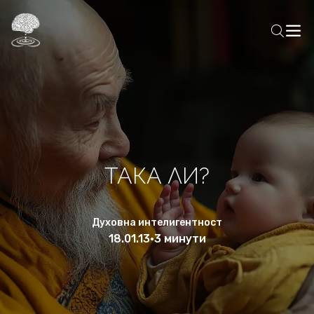
ТАКА ЛИ?
Духовна интелигентност
18.01.13
•
3 минути