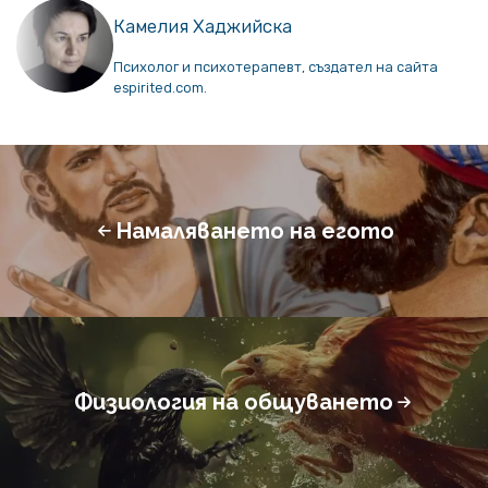
Камелия Хаджийска
Психолог и психотерапевт, създател на сайта
espirited.com.
Намаляването на егото
Физиология на общуването