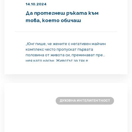
14.10.2024
Да протегнеш ръката към
това, което обичаш
„Юнг пише, че жените с негативен майчин
комплекс често пропускат първата
половина от живота си, преминават през
нея като насън. Животът за тях е
постоянен източник на раздразнение и
досада. Но ако успеят да преодолеят
този негативен майчин комплекс, те имат
голям шанс през втората половина на
живота да го преоткрият с младежката
спонтанност, пропусната […]
ДУХОВНА ИНТЕЛИГЕНТНОСТ