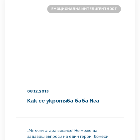
откъде идват основните проблеми […]
ЕМОЦИОНАЛНА ИНТЕЛИГЕНТНОСТ
08.12.2013
Как се укротява баба Яга
„Млъкни стара вещице! Не може да
задаваш въпроси на един герой. Донеси