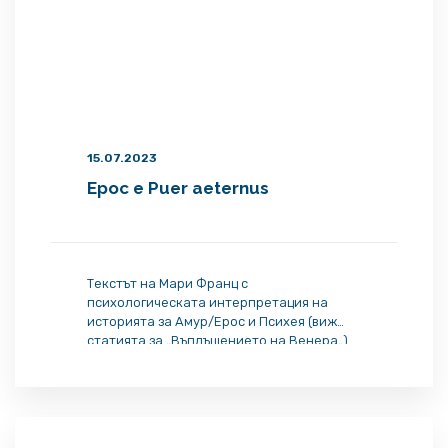
15.07.2023
Ерос е Puer aeternus
Текстът на Мари Франц с
психологическата интерпретация на
историята за Амур/Ерос и Психея (виж
статията за „Въплъщението на Венера„)
продължава с анализ на връзката между
Ерос и архетипа на „вечното дете„, т.нар.
Puer Aeternus. Защото Ерос е Пуер
Етернус и да знаем тази връзка помага
страшно много, ако искаме да разберем