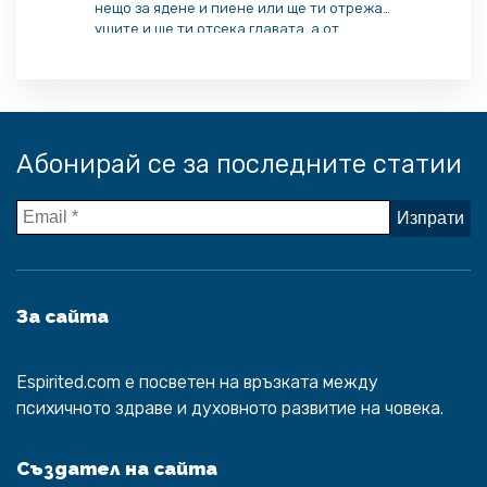
нещо за ядене и пиене или ще ти отрежа
ушите и ще ти отсека главата, а от
задника ти ще протече пясък!“ Това казва
на баба Яга Иван – главният герой в
руската вълшебна приказка „Царкинята
девица„, когато тя го посреща с думите: […]
Абонирай се за последните статии
За сайта
Espirited.com
e посветен на връзката между
психичното здраве и духовното развитие на човека.
Създател на сайта