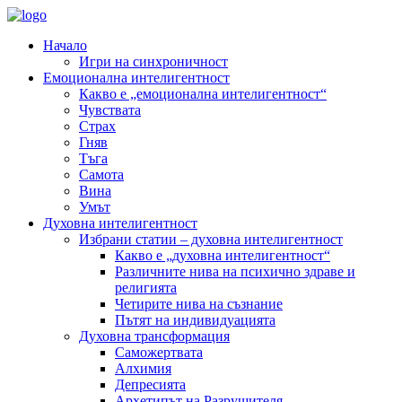
Начало
Игри на синхроничност
Емоционална интелигентност
Какво е „емоционална интелигентност“
Чувствата
Страх
Гняв
Тъга
Самота
Вина
Умът
Духовна интелигентност
Избрани статии – духовна интелигентност
Какво е „духовна интелигентност“
Различните нива на психично здраве и
религията
Четирите нива на съзнание
Пътят на индивидуацията
Духовна трансформация
Саможертвата
Алхимия
Депресията
Архетипът на Разрушителя