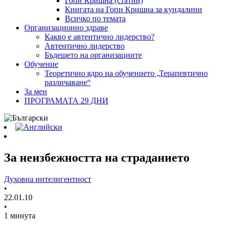
Гопи Кришна (статии)
Книгата на Гопи Кришна за кундалини
Всичко по темата
Организационно здраве
Какво е автентично лидерство?
Автентично лидерство
Бъдещето на организациите
Обучение
Теоретично ядро на обучението „Терапевтично
различаване“
За мен
ПРОГРАМАТА 29 ДНИ
За неизбежността на страданието
Духовна интелигентност
•
22.01.10
•
1 минута