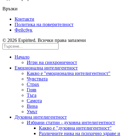
Връзки
Контакти
Политика на поверителност
Фейсбук
© 2026 Espirited. Всички права запазени
Начало
Игри на синхроничност
Емоционална интелигентност
Какво е "емоционална интелигентност"
Чувствата
Страх
Гняв
Тъга
Самота
Вина
Умът
Духовна интелигентност
Избрани статии - духовна интелигентност
Какво е "духовна интелигентност"
Различните нива на психично здраве и