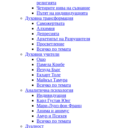
религията
Четирите нива на съзнание
Пътят на индивидуацията
Духовна трансформация
Саможертвата
Алхимия
Депресията
Архетипът на Разрушителя
Просветление
Всичко по темата
Духовни учители
Ошо
Памела Крибе
Йехуда Бърг
Екхарт Толе
Майкъл Тамура
Всичко по темата
Аналитична психология
Индивидуация
Карл Густав Юнг
Мари-Луиз фон Франц
Анима и анимус
Амур и Психея
Всичко по темата
Дуалност