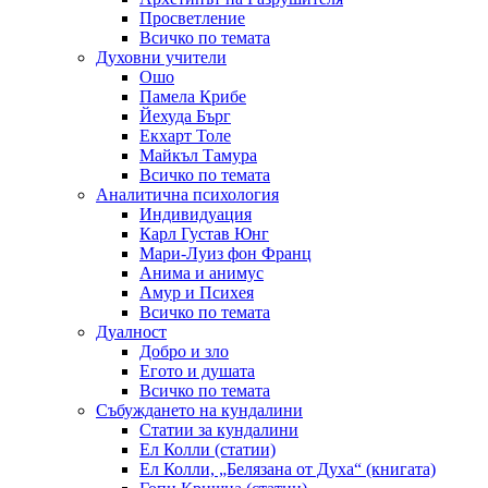
Просветление
Всичко по темата
Духовни учители
Ошо
Памела Крибе
Йехуда Бърг
Екхарт Толе
Майкъл Тамура
Всичко по темата
Аналитична психология
Индивидуация
Карл Густав Юнг
Мари-Луиз фон Франц
Анима и анимус
Амур и Психея
Всичко по темата
Дуалност
Добро и зло
Егото и душата
Всичко по темата
Събуждането на кундалини
Статии за кундалини
Ел Колли (статии)
Ел Колли, „Белязана от Духа“ (книгата)