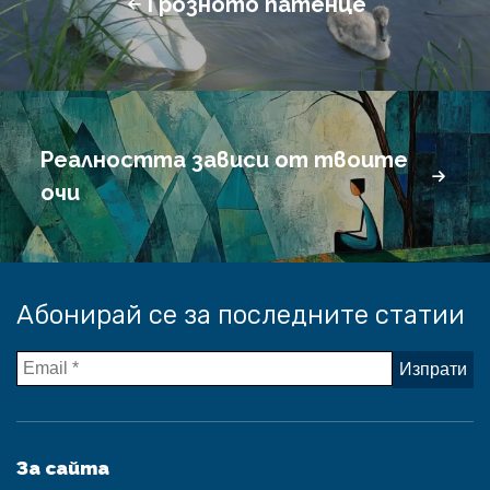
Грозното патенце
Реалността зависи от твоите
очи
Абонирай се за последните статии
За сайта