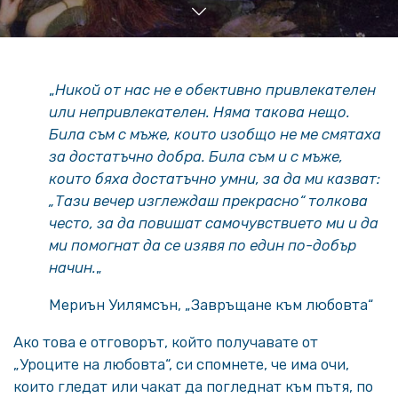
„
Никой от нас не е обективно привлекателен
или непривлекателен. Няма такова нещо.
Била съм с мъже, които изобщо не ме смятаха
за достатъчно добра. Била съм и с мъже,
които бяха достатъчно умни, за да ми казват:
„Тази вечер изглеждаш прекрасно“ толкова
често, за да повишат самочувствието ми и да
ми помогнат да се изявя по един по-добър
начин.
„
Мериън Уилямсън, „Завръщане към любовта“
Ако това е отговорът, който получавате от
„Уроците на любовта“, си спомнете, че има очи,
които гледат или чакат да погледнат към пътя, по