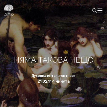
НЯМА ТАКОВА НЕЩО
Духовна интелигентност
21.02.11
•
1 минута