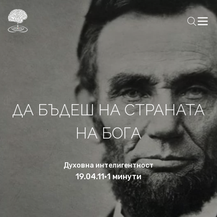
ДА БЪДЕШ НА СТРАНАТА
НА БОГА
Духовна интелигентност
19.04.11
•
1 минути