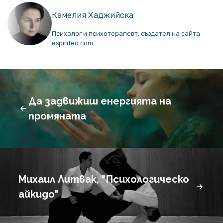
Камелия Хаджийска
Психолог и психотерапевт, създател на сайта
espirited.com.
Да задвижиш енергията на
промяната
Михаил Литвак, "Психологическо
айкидо"