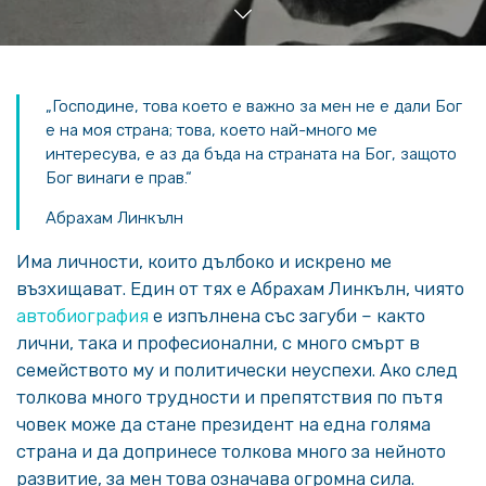
„Господине, това което е важно за мен не е дали Бог
е на моя страна; това, което най-много ме
интересува, е аз да бъда на страната на Бог, защото
Бог винаги е прав.“
Абрахам Линкълн
Има личности, които дълбоко и искрено ме
възхищават. Един от тях е Абрахам Линкълн, чиято
автобиография
е изпълнена със загуби – както
лични, така и професионални, с много смърт в
семейството му и политически неуспехи. Ако след
толкова много трудности и препятствия по пътя
човек може да стане президент на една голяма
страна и да допринесе толкова много за нейното
развитие, за мен това означава огромна сила.