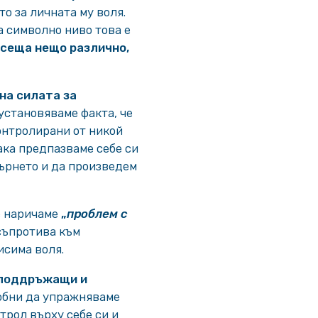
о за личната му воля.
а символно ниво това е
усеща нещо различно,
на силата за
 установяваме факта, че
онтролирани от никой
така предпазваме себе си
гърнето и да произведем
е наричаме
„
проблем с
съпротива към
исима воля.
оподдръжащи и
собни да упражняваме
трол върху себе си и