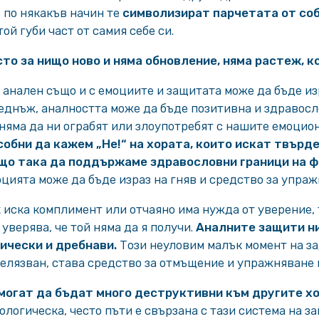
 по някакъв начин те
символизират парчетата от со
той губи част от самия себе си.
сто за нищо ново и няма обновление, няма растеж, ко
 анален също и с емоциите и защитата може да бъде и
веднъж, аналността може да бъде позитивна и здравосло
 няма да ни ограбят или злоупотребят с нашите емоцио
собни да кажем „Не!“ на хората, които искат твърде
ъщо така да поддържаме здравословни граници на ф
цията може да бъде израз на гняв и средство за упраж
 иска комплимент или отчаяно има нужда от уверение, 
уверява, че той няма да я получи.
Аналните защити н
ически и дребнави.
Този неуловим малък момент на за
елязван, става средство за отмъщение и упражняване 
могат да бъдат много деструктивни към другите х
ологическа, често пъти е свързана с тази система на з