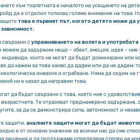
ането към тоалетната е началото на усещането на детет
ройд да е отделил толкова голямо внимание на това. Н
 защото
това е първият път, когато детето може да 
 зависимост.
 свързани с
упражняването на волята и употребата 
ие можем да задържим нещо – обект, емоция, идея – ние
 индивиди, които не могат да бъдат доминирани или к
во да кажем за това какво да дадем или да не дадем; 
сихологическа инвазия и ограбване. Няма да седим на 
якой ни е казал да направим това.
гат да бъдат свързани с това, което ние с удоволстви
 възрастните. Те отразяват преднамерено задържане, 
угите, за да се демонстрира сила, автономност и незав
те защити,
аналните защити могат да бъдат живот
евидно е от основно значение за всички нас да сме спо
на решения и да поддържаме определена степен на кон