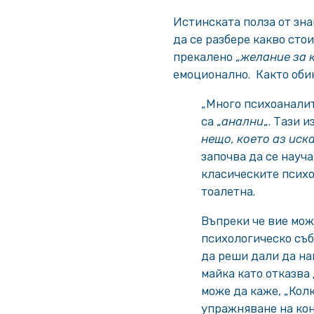
Истинската полза от зна
да се разбере какво сто
прекалено „
желание за 
емоционално. Както оби
„Много психоаналит
са „
анални
„. Тази 
нещо, което аз иск
започва да се науч
класическите психо
тоалетна.
Въпреки че вие мож
психологическо съб
да реши дали да на
майка като отказва 
може да каже, „Колк
упражняване на ко