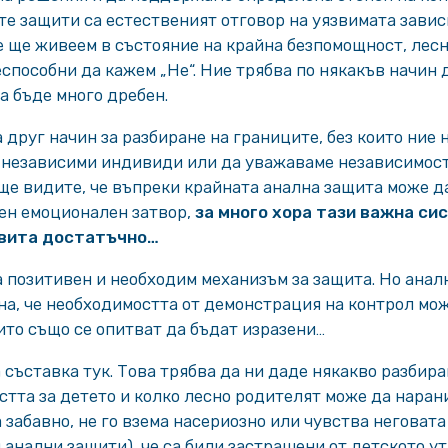
те защити са естественият отговор на уязвимата завис
е ще живеем в състояние на крайна безпомощност, лес
способни да кажем „Не“. Ние трябва по някакъв начин 
а бъде много дребен.
 друг начин за разбиране на границите, без които ние 
независими индивиди или да уважаваме независимостт
 ще видите, че въпреки крайната анална защита може 
ен емоционален затвор,
за много хора тази важна си
звита достатъчно…
 позитивен и необходим механизъм за защита. Но анал
на, че необходимостта от демонстрация на контрол мо
оито също се опитват да бъдат изразени…
съставка тук. Това трябва да ни даде някакво разбира
стта за детето и колко лесно родителят може да наран
 забавно, не го взема насериозно или чувства неговата
 анални защити), че са били застрашени от детското у