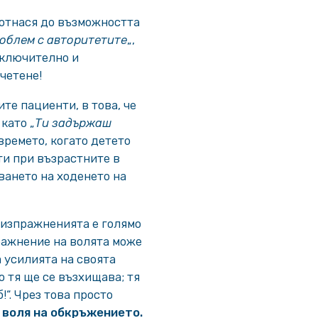
 отнася до възможността
облем с авторитетите
„,
включително и
четене!
те пациенти, в това, че
като „
Ти задържаш
времето, когато детето
ти при възрастните в
ването на ходенето на
 изпражненията е голямо
ражнение на волята може
а усилията на своята
о тя ще се възхищава; тя
!“. Чрез това просто
 воля на обкръжението.