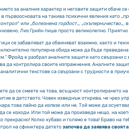
нието за аналния характер и неговите защити обаче се
и в първоосновата на такива психични явления като „
пр
контрол
“ или „
болезнена гордост
„, „
скъперничество
„, 
кновено, Лиз Грийн пише просто великолепно. Приятно 
ици се забавляват да обвиняват взаимно, както и техни
изключително популярна обида може да бъде преведена 
ам.
“ Фройд е разбрал аналните защити като свързани с 
ава да контролира своите изпражнения. Аналните защи
аналитични текстове са свързани с трудности в приуч
ете да се смеете на това, всъщност контролирането на
итие в детството. Човек изведнъж открива, че чрез уп
кара това лайно да излезе или не. Той може да осуетяв
да се изходи. Или той може да произведе нещо, на коет
о прекрасно! Колко хубаво и голямо е това! Браво на теб
нтрол на сфинктера детето
започва да заявява своята