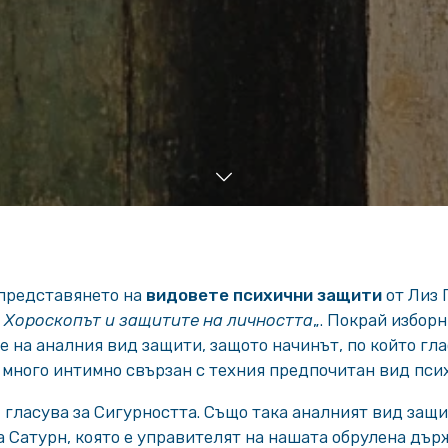
 представянето на
видовете психични защити
от Лиз 
: Хороскопът и защитите на личността
„. Покрай избор
 на аналния вид защити, защото начинът, по който гла
 много интимно свързан с техния предпочитан вид пси
 гласува за Сигурността. Също така аналният вид защи
 Сатурн, която е управителят на нашата обрулена дър