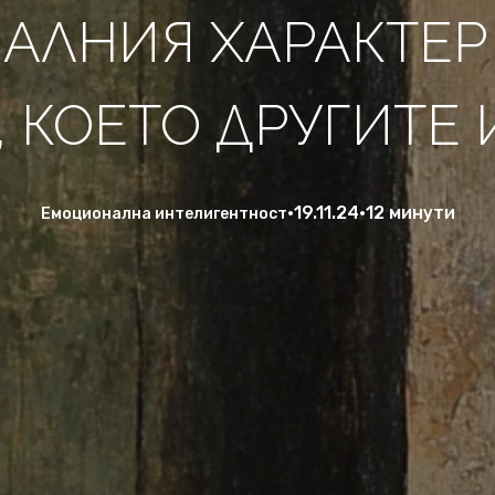
НАЛНИЯ ХАРАКТЕР
 КОЕТО ДРУГИТЕ 
•
19.11.24
•
12 минути
Емоционална интелигентност