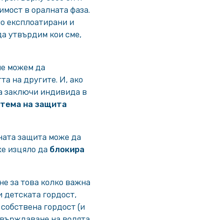
имост в оралната фаза.
но експлоатирани и
да утвърдим кои сме,
не можем да
а на другите. И, ако
да заключи индивида в
стема на защита
ната защита може да
же изцяло да
блокира
не за това колко важна
и детската гордост,
 собствена гордост (и
твърждаване на волята.