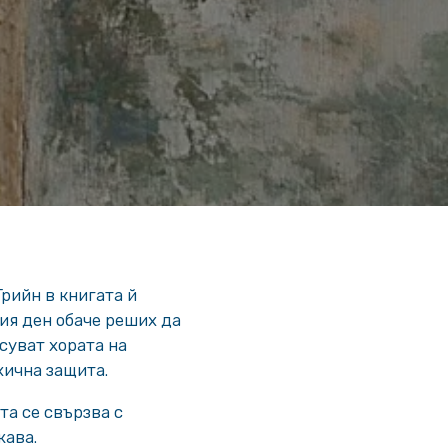
Грийн в книгата й
ния ден обаче реших да
суват хората на
хична защита.
та се свързва с
жава.