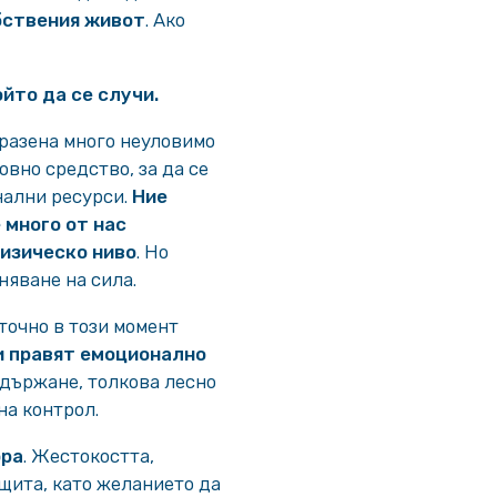
бствения живот
. Ако
йто да се случи.
зразена много неуловимо
вно средство, за да се
нални ресурси.
Ние
 много от нас
изическо ниво
. Но
няване на сила.
точно в този момент
и правят емоционално
държане, толкова лесно
на контрол.
ора
. Жестокостта,
ащита, като желанието да