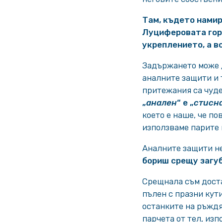
Там, където нами
Луциферовата гор
укреплението, а в
Задържането може д
аналните защити и 
притежания са чуде
„
анален
“ е „
стисн
което е наше, че по
използваме парите 
Аналните защити не
бориш срещу загу
Срещнала съм доста
пълен с празни кути
останките на ръждя
парчета от тел, изп