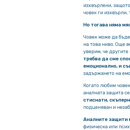
изхвърлени, защото
човек ги изхвърли, 
Но тогава няма мя
Човек може да бъде
на това ниво. Още 
уверим, че другите
трябва да сме спо
емоционално, и с
задържането на емо
Когато любим човек
аналната защита се 
стиснати, скъперн
подценяван и незаб
Аналните защити 
физическа или псих