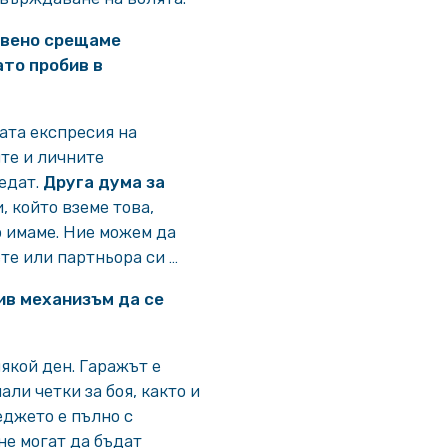
овено срещаме
то пробив в
ата експресия на
те и личните
едат.
Друга дума за
 който вземе това,
о имаме. Ние можем да
те или партньора си …
ив механизъм да се
якой ден. Гаражът е
али четки за боя, както и
еджето е пълно с
не могат да бъдат