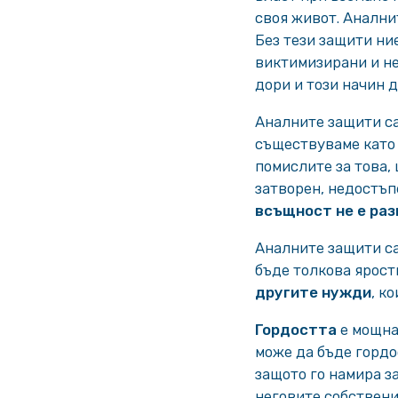
своя живот. Анални
Без тези защити ни
виктимизирани и не
дори и този начин д
Аналните защити са
съществуваме като 
помислите за това,
затворен, недостъп
всъщност не е ра
Аналните защити са
бъде толкова ярост
другите нужди
, к
Гордостта
е мощна 
може да бъде гордо
защото го намира за
неговите собствени