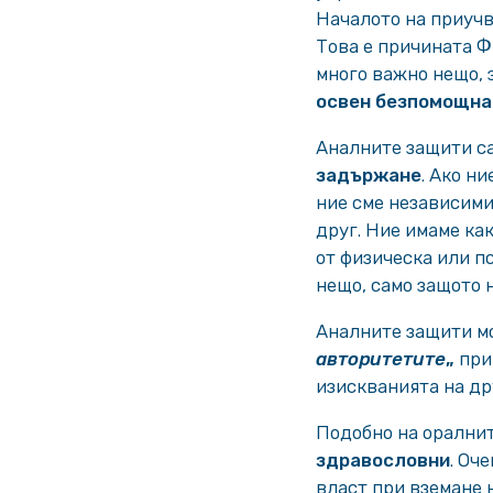
Началото на приучв
Това е причината Ф
много важно нещо,
освен безпомощна
Аналните защити са
задържане
. Ако н
ние сме независими
друг. Ние имаме как
от физическа или п
нещо, само защото н
Аналните защити мо
авторитетите
„
при
изискванията на др
Подобно на орални
здравословни
. Оч
власт при вземане 