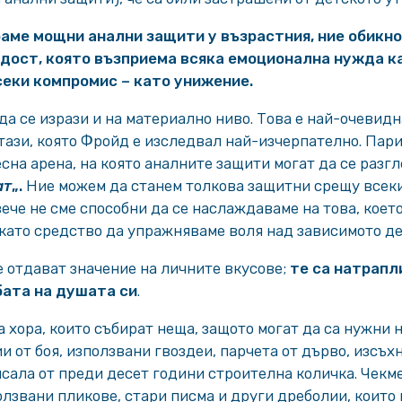
раме мощни анални защити у възрастния, ние обикн
дост, която възприема всяка емоционална нужда ка
секи компромис – като унижение.
а се изрази и на материално ниво. Това е най-очевидн
тази, която Фройд е изследвал най-изчерпателно. Пари
сна арена, на която аналните защити могат да се разгл
ат
„.
Ние можем да станем толкова защитни срещу всеки,
вече не сме способни да се наслаждаваме на това, коет
като средство да упражняваме воля над зависимото де
 отдават значение на личните вкусове;
те са натрапл
бата на душата си
.
 хора, които събират неща, защото могат да са нужни н
и от боя, използвани гвоздеи, парчета от дърво, изсъхн
сала от преди десет години строителна количка. Чекм
олзвани пликове, стари писма и други дреболии, които 