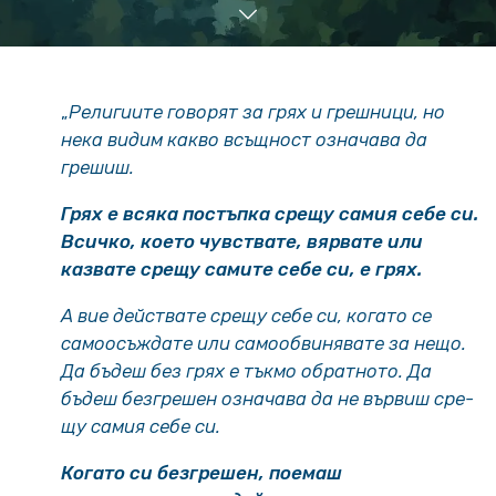
„
Религиите гово­рят за грях и грешници, но
нека видим какво всъщност означава да
грешиш.
Грях е всяка постъпка сре­щу самия себе си.
Всичко, което чувствате, вярвате или
казвате срещу самите себе си, е грях.
А вие действате срещу себе си, когато се
самоосъждате или самообвинявате за нещо.
Да бъдеш без грях е тъкмо обрат­ното. Да
бъдеш безгрешен означава да не вървиш сре­
щу самия себе си.
Когато си безгрешен, поемаш