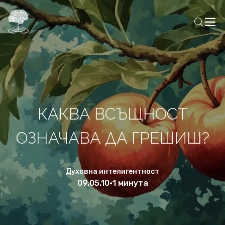
КАКВА ВСЪЩНОСТ
ОЗНАЧАВА ДА ГРЕШИШ?
Духовна интелигентност
09.05.10
•
1 минута