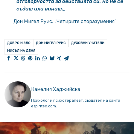
отговорността за действията си, но не се
съдиш или ви­ниш.
„
Дон Мигел Руис, „Четирите споразумения“
ДОБРО И ЗЛО
ДОН МИГЕЛ РУИС
ДУХОВНИ УЧИТЕЛИ
МИСЪЛ НА ДЕНЯ
Камелия Хаджийска
Психолог и психотерапевт, създател на сайта
espirited.com.