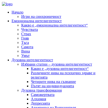
Начало
Игри на синхроничност
Емоционална интелигентност
Какво е „емоционална интелигентност“
Чувствата
Страх
Гняв
Тъга
Самота
Вина
Умът
Духовна интелигентност
Избрани статии – духовна интелигентност
Какво е „духовна интелигентност“
Различните нива на психично здраве и
религията
Четирите нива на съзнание
Пътят на индивидуацията
Духовна трансформация
Саможертвата
Алхимия
Депресията
Архетипът на Разрушителя