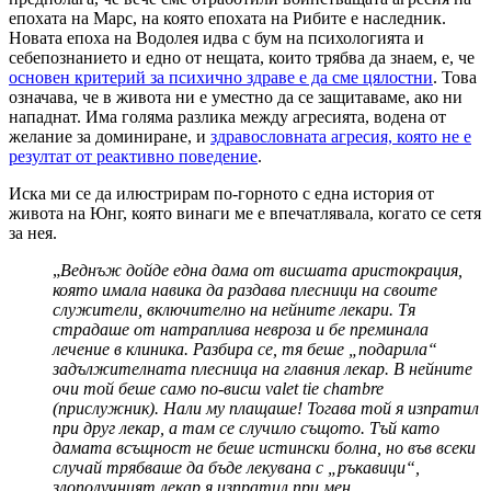
епохата на Марс, на която епохата на Рибите е наследник.
Новата епоха на Водолея идва с бум на психологията и
себепознанието и едно от нещата, които трябва да знаем, е, че
основен критерий за психично здраве е да сме цялостни
. Това
означава, че в живота ни е уместно да се защитаваме, ако ни
нападнат. Има голяма разлика между агресията, водена от
желание за доминиране, и
здравословната агресия, която не е
резултат от реактивно поведение
.
Иска ми се да илюстрирам по-горното с една история от
живота на Юнг, която винаги ме е впечатлявала, когато се сетя
за нея.
„
Веднъж дойде една дама от висшата аристокрация,
която имала навика да раздава плесници на своите
служители, включително на нейните лекари. Тя
страдаше от натраплива невроза и бе преминала
лечение в клиника. Разбира се, тя беше „подарила“
задължителната плесница на главния лекар. В нейните
очи той беше само по-висш valet tie chambre
(прислужник). Нали му плащаше! Тогава той я изпратил
при друг лекар, а там се случило същото. Тъй като
дамата всъщност не беше истински болна, но във всеки
случай трябваше да бъде лекувана с „ръкавици“,
злополучният лекар я изпратил при мен.