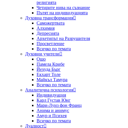
религията
Четирите нива на съзнание
Пътят на индивидуацията
Духовна трансформация
Саможертвата
Алхимия
Депресията
Архетипът на Разрушителя
Просветление
Всичко по темата
Духовни учители
Ошо
Памела Крибе
Йехуда Бърг
Екхарт Толе
Майкъл Тамура
Всичко по темата
Аналитична психология
Индивидуация
Карл Густав Юнг
Мари-Луиз фон Франц
Анима и анимус
Амур и Психея
Всичко по темата
Дуалност