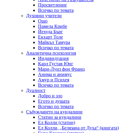
Просветление
Всичко по темата
Духовни учители
Ошо
Памела Крибе
Йехуда Бърг
Екхарт Толе
Майкъл Тамура
Всичко по темата
Аналитична психология
Индивидуация
Карл Густав Юнг
Мари-Луиз фон Франц
Анима и анимус
Амур и Психея
Всичко по темата
Дуалност
Добро и зло
Егото и душата
Всичко по темата
Събуждането на кундалини
Статии за кундалини
Ел Колли (статии)
Ел Колли, „Белязана от Духа“ (книгата)