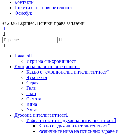
Контакти
Политика на поверителност
Фейсбук
© 2026 Espirited. Всички права запазени
Начало
Игри на синхроничност
Емоционална интелигентност
Какво е "емоционална интелигентност"
Чувствата
Страх
Гняв
Тъга
Самота
Вина
Умът
Духовна интелигентност
Избрани статии - духовна интелигентност
Какво е "духовна интелигентност"
Различните нива на психично здраве и