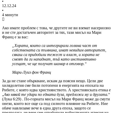
•
12.12.24
•
4 минути
Ако имате проблем с това, че другите не ви вземат насериозно
и не сте достатъчен авторитет за тях, тази мисъл на Мари
Франц е за вас:
„Хората, които са интегрирали голяма част от
собствената си тъмнина, имат невидим авторитет,
сякаш са придобили тежест и власт, и хората не
смеят да ги нападнат, тъй като инстинктивно
усещат, че ще получат шамар в отговор.“
Мари-Луиз фон Франц
За да не стане объркване, искам да поясня нещо. Цели две
хилядолетия сме били потопени в енергията на епохата на
Рибите, с която идва християнството. А християнската етика е
„
Ако някой те удари по едната буза, предложи му и другата.
“
(Лука 6:29) . По-горната мисъл на Мари Франц може да смути
онези, които все още са под силното влияние на Рибите. Ние
обаче навлизаме вече в една друга епоха, защото се
предполага, че вече сме отработили войнстващата агресия на