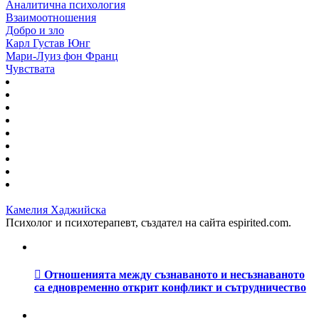
Аналитична психология
Взаимоотношения
Добро и зло
Карл Густав Юнг
Мари-Луиз фон Франц
Чувствата
Камелия Хаджийска
Психолог и психотерапевт, създател на сайта espirited.com.
Отношенията между съзнаваното и несъзнаваното
са едновременно открит конфликт и сътрудничество