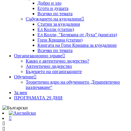
Добро и зло
Егото и душата
Всичко по темата
Събуждането на кундалини
Статии за кундалини
Ел Колли (статии)
Ел Колли, "Белязана от Духа" (книгата)
Гопи Кришна (статии)
Книгата на Гопи Кришна за кундалини
Всичко по темата
Организационно здраве
Какво е автентично лидерство?
Автентично лидерство
Бъдещето на организациите
Обучение
Теоретично ядро на обучението „Терапевтично
различаване“
За мен
ПРОГРАМАТА 29 ДНИ