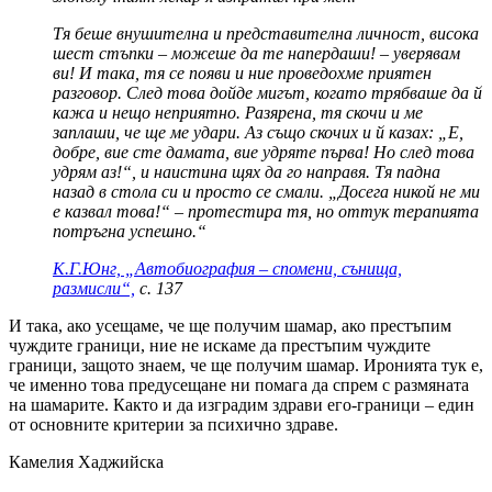
Тя беше внушителна и представителна личност, висока
шест стъпки – можеше да те напердаши! – уверявам
ви! И така, тя се появи и ние проведохме приятен
разговор. След това дойде мигът, когато трябваше да й
кажа и нещо неприятно. Разярена, тя скочи и ме
заплаши, че ще ме удари. Аз също скочих и й казах: „Е,
добре, вие сте дамата, вие удряте първа! Но след това
удрям аз!“, и наистина щях да го направя. Тя падна
назад в стола си и просто се смали. „Досега никой не ми
е казвал това!“ – протестира тя, но оттук терапията
потръгна успешно.“
К.Г.Юнг, „Автобиография – спомени, сънища,
размисли“,
с. 137
И така, ако усещаме, че ще получим шамар, ако престъпим
чуждите граници, ние не искаме да престъпим чуждите
граници, защото знаем, че ще получим шамар. Иронията тук е,
че именно това предусещане ни помага да спрем с размяната
на шамарите. Както и да изградим здрави его-граници – един
от основните критерии за психично здраве.
Камелия Хаджийска