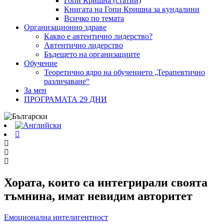
Гопи Кришна (статии)
Книгата на Гопи Кришна за кундалини
Всичко по темата
Организационно здраве
Какво е автентично лидерство?
Автентично лидерство
Бъдещето на организациите
Обучение
Теоретично ядро на обучението „Терапевтично
различаване“
За мен
ПРОГРАМАТА 29 ДНИ
Хората, които са интегрирали своята
тъмнина, имат невидим авторитет
Емоционална интелигентност