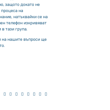
о, защото докато не
т процеса на
нание, натъквайки се на
пен телефон изкривяват
в тази група.
и на нашите въпроси ще
то.