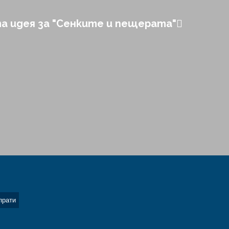
 идея за "Сенките и пещерата"