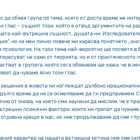
 да обявя група по тема, която от доста време ме инте
 глас – същият този, който е отвъд аргументите на ра
шата най-вътрешна същност, душата ни. Изследователи
ция“, но на мен лично повече ми харесва понятието „инс
психология. На тази тема най-вероятно ще посветя в 
нтересуват не само от теорията, но и от практическото 
частват в групата, която сега обявявам ще кажа, че в н
яват да чуваме ясно този глас.
 решения в живота ни изглеждат дълбоко ирационални
 дълго време да не се осмеляваме да ги предприемем. 
ично от онова, на което сми научени да мислим, че е пр
ътрешни психични фактори, които ни пречат да чуваме
отдавна крещи в нас, но ние продължаваме да сме глух
вния характер на нашата вътрешна истина ние сме скл