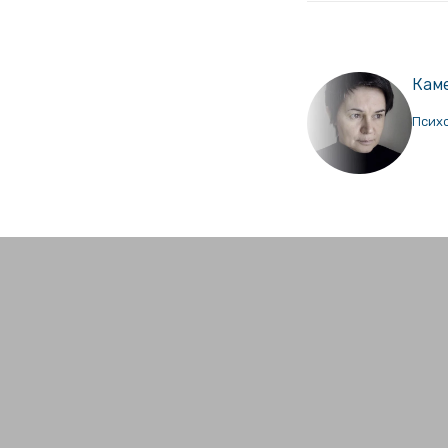
Кам
Психо