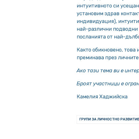
интуитивното си усещане
установим здрав контакт
индивидуация), интуитив
най-различни подводни 
посланията от най-дълбо
Както обикновено, това
преминава през личните 
Ако тази тема ви е инте
Броят участници е огра
Камелия Хаджийска
ГРУПИ ЗА ЛИЧНОСТНО РАЗВИТИЕ