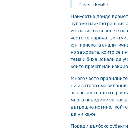
Памела Крибе
Най-сетне дойде времето
чуваме най-вътрешния си
източник на знаене е на
често го наричат „интуи
юнгианската аналитична 
но за хората, които се и
тема и биха искали да у
които пречат или изкрив
Много често правилните
ни и затова сме склонни
за нас често пъти е разл
много невидими за нас в
вътрешна истина, който 
да ни каже.
Поради дълбоко субекти