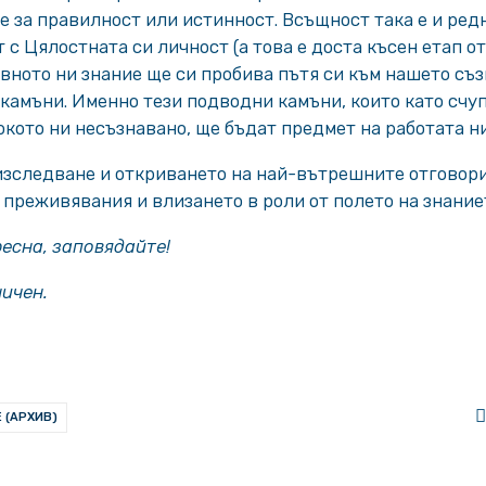
 за правилност или истинност. Всъщност така е и редн
 с Цялостната си личност (а това е доста късен етап о
ното ни знание ще си пробива пътя си към нашето съз
камъни. Именно тези подводни камъни, които като счу
кото ни несъзнавано, ще бъдат предмет на работата ни 
 изследване и откриването на най-вътрешните отговор
преживявания и влизането в роли от полето на знание
ресна, заповядайте!
ничен.
 (АРХИВ)