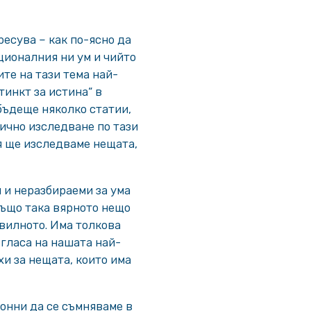
ресува – как по-ясно да
ционалния ни ум и чийто
те на тази тема най-
тинкт за истина“ в
бъдеще няколко статии,
лично изследване по тази
ея ще изследваме нещата,
 и неразбираеми за ума
Също така вярното нещо
авилното. Има толкова
 гласа на нашата най-
и за нещата, които има
онни да се съмняваме в