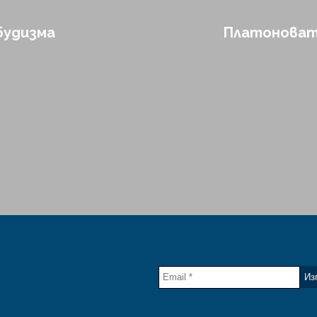
будизма
Платоновата