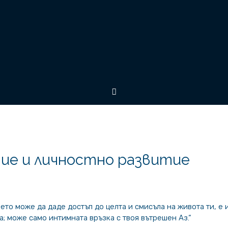
ние и личностно развитие
ето може да даде достъп до целта и смисъла на живота ти, е
а; може само интимната връзка с твоя вътрешен Аз.“