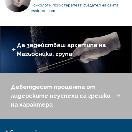
Психолог и психотерапевт, създател на сайта
espirited.com.
Да задействаш архетипа на
Магьосника, група
Деветдесет процента от
лидерските неуспехи са грешки
на характера