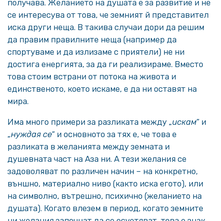
получава. Желанието на душата е за развитие и не
се интересува от това, че земният й представител
иска други неща. В такива случаи дори да решим
да правим правилните неща (например да
спортуваме и да излизаме с приятели) не ни
достига енергията, за да ги реализираме. Вместо
това стоим встрани от потока на живота и
единственото, което искаме, е да ни оставят на
мира.
Има много примери за разликата между „
искам
“ и
„
нуждая се
“ и основното за тях е, че това е
разликата в желанията между земната и
душевната част на Аза ни. А тези желания се
задоволяват по различен начин – на конкретно,
външно, материално ниво (както иска егото), или
на символно, вътрешно, психично (желанието на
душата). Когато влезем в период, когато земните
ни желания започнат да се осуетяват, това е знак