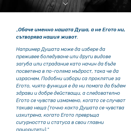
„
Обаче именно нашата Душа, а не Егото ни,
сътворява нашия живот
.
Например Душата може да избере да
преживее боледуване или други видове
загуба или страдание като начин да бъде
посветена в по-голяма мъдрост, така че да
израснем. Подобни избори са проклятие за
Егото, чиято функция е да ни помага да бъдем
здрави и добре действащи, а следователно
Егото се чувства измамено, когато се случват
такива неща (точно както Душата се чувства
изхитрена, когато Егото превръща
сигурността и статуса в свои главни
приоритети).
“