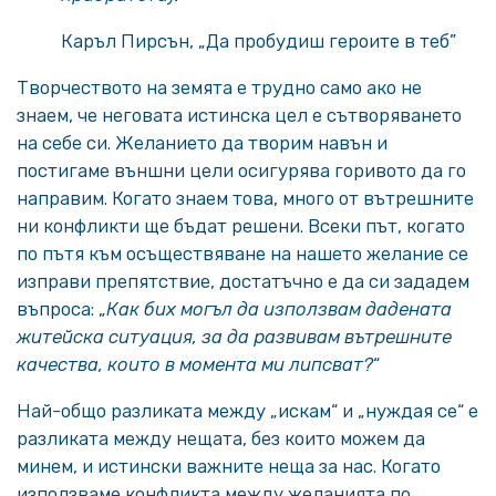
Каръл Пирсън, „Да пробудиш героите в теб”
Творчеството на земята е трудно само ако не
знаем, че неговата истинска цел е сътворяването
на себе си. Желанието да творим навън и
постигаме външни цели осигурява горивото да го
направим. Когато знаем това, много от вътрешните
ни конфликти ще бъдат решени. Всеки път, когато
по пътя към осъществяване на нашето желание се
изправи препятствие, достатъчно е да си зададем
въпроса: „
Как бих могъл да използвам дадената
житейска ситуация, за да развивам вътрешните
качества, които в момента ми липсват?
“
Най-общо разликата между „искам“ и „нуждая се“ е
разликата между нещата, без които можем да
минем, и истински важните неща за нас. Когато
използваме конфликта между желанията по