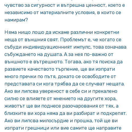
чувство за сигурност и вътрешна ценност, което е
независимо от материалните условия, в които се
намирам?
Няма нищо лошо да искаме различни конкретни
неща от външния свят. Проблемът е, че когато се
събуди индивидуационният импулс, това означава
събуждането на душата. А за нея по-важно от
външното е вътрешното. Тогава, ако тя поиска да
развиете качеството търпение, ще ви изпрати
много пречки по пътя, докато се освободите от
представата си кога трябва да се случват нещата.
Ако ви липсва увереност в себе си и прекалено
силно се влияете от мнението на другите хора,
животът ще ви поднесе разочарования от тях, а
близките ви хора няма да ви разбират и подкрепят.
Ако ви липсва милосърдие и прошка, той ще ви
изпрати грешници или вие самите ще направите