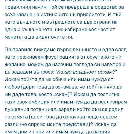
правилния начин, той се превръща в средство за
осъзнаване на истинските ни приоритети. И тъй
като външното и вътрешното са две страни на
една и съща монета, ние избираме коя част от
монетата да видят очите ни.
По правило виждаме първо външното и едва след
като преживеем фрустрацията от осуетеното ни
желание, можем да насочим погледа си навътре и
да зададем въпроса: “
Какво всъщност искам?
“
Искам той/тя да ме обича или имам нужда от
любов (дори това да означава, че той/тя няма да
ми даде това, което искам)? Искам да постигна
тази своя амбиция или имам нужда да реализирам
душевния потенциал, заради който съм се родил
на земята (дори това да означава нещо съвсем
различно спрямо моите представи)? Искам да
имам дом и пари или имам нужда да развия