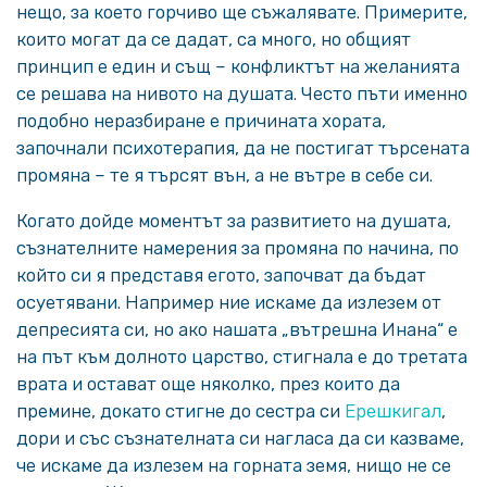
нещо, за което горчиво ще съжалявате. Примерите,
които могат да се дадат, са много, но общият
принцип е един и същ – конфликтът на желанията
се решава на нивото на душата. Често пъти именно
подобно неразбиране е причината хората,
започнали психотерапия, да не постигат търсената
промяна – те я търсят вън, а не вътре в себе си.
Когато дойде моментът за развитието на душата,
съзнателните намерения за промяна по начина, по
който си я представя егото, започват да бъдат
осуетявани. Например ние искаме да излезем от
депресията си, но ако нашата „вътрешна Инана“ е
на път към долното царство, стигнала е до третата
врата и остават още няколко, през които да
премине, докато стигне до сестра си
Ерешкигал
,
дори и със съзнателната си нагласа да си казваме,
че искаме да излезем на горната земя, нищо не се