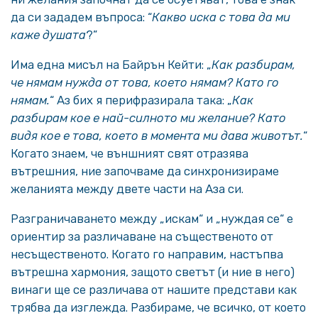
да си зададем въпроса: “
Какво иска с това да ми
каже душата
?”
Има една мисъл на Байрън Кейти: „
Как разбирам,
че нямам нужда от това, което нямам? Като го
нямам.
“ Аз бих я перифразирала така: „
Как
разбирам кое е най-силното ми желание? Като
видя кое е това, което в момента ми дава животът.
“
Когато знаем, че външният свят отразява
вътрешния, ние започваме да синхронизираме
желанията между двете части на Аза си.
Разграничаването между „искам“ и „нуждая се“ е
ориентир за различаване на същественото от
несъщественото. Когато го направим, настъпва
вътрешна хармония, защото светът (и ние в него)
винаги ще се различава от нашите представи как
трябва да изглежда. Разбираме, че всичко, от което