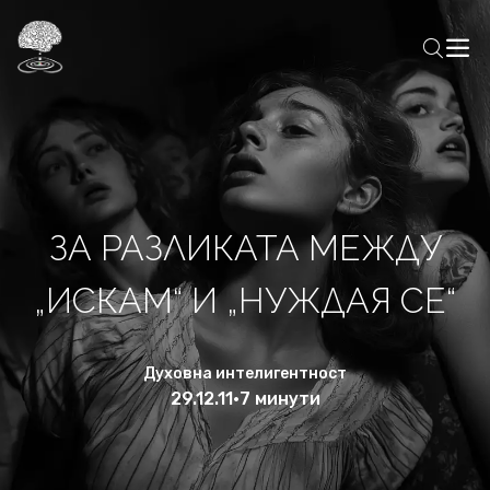
ЗА РАЗЛИКАТА МЕЖДУ
„ИСКАМ“ И „НУЖДАЯ СЕ“
Духовна интелигентност
29.12.11
•
7 минути