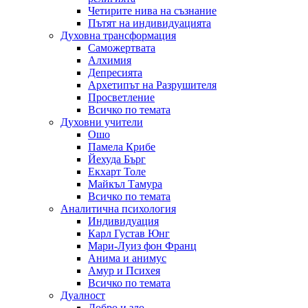
Четирите нива на съзнание
Пътят на индивидуацията
Духовна трансформация
Саможертвата
Алхимия
Депресията
Архетипът на Разрушителя
Просветление
Всичко по темата
Духовни учители
Ошо
Памела Крибе
Йехуда Бърг
Екхарт Толе
Майкъл Тамура
Всичко по темата
Аналитична психология
Индивидуация
Карл Густав Юнг
Мари-Луиз фон Франц
Анима и анимус
Амур и Психея
Всичко по темата
Дуалност
Добро и зло