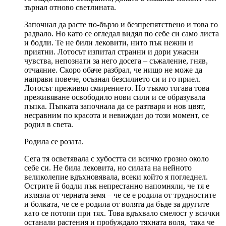
зърнал отново светлината.
Започнал да расте по-бързо и безпрепятствено и това го
радвало. Но като се огледал видял по себе си само листа
и бодли. Те не били лековити, нито пък нежни и
приятни. Лотосът изпитал странни и дори ужасни
чувства, непознати за него досега – съжаление, гняв,
отчаяние. Скоро обаче разбрал, че нищо не може да
направи повече, осъзнал безсилието си и го приел.
Лотосът преживял смирението. Но тъкмо тогава това
преживяване освободило нови сили и се образувала
пъпка. Пъпката започнала да се разтваря и нов цвят,
несравним по красота и невиждан до този момент, се
родил в света.
Родила се розата.
Сега тя осветявала с хубостта си всичко грозно около
себе си. Не била лековита, но силата на нейното
великолепие вдъхновявала, всеки който я погледнел.
Острите й бодли пък непрестанно напомняли, че тя е
излязла от черната земя – че се е родила от трудностите
и болката, че се е родила от волята да бъде за другите
като се потопи при тях. Това вдъхвало смелост у всички
останали растения и пробуждало тяхната воля, така че