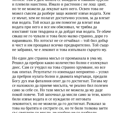
и плевели наистина. Имало и растения с не лош цвят,
но те не можели да лекуват като него. Освен това не
можел съвсем да разбере защо живеят извън водата. Хем
се мъчат, хем не полагат достатъчно усилия, за да влезат
във водата. Той искал да им помогне да влезат във
водата при него и все им обяснявал, че трябва да
изоставят тази твърдина и да дойдат във водата. Те обаче
сякаш не го чували и това било малко странно, дори го
наранявало. Но лотосът не се отчайвал – той бил добър
и чист и им прощавал всичко предварително. Той също
не забравял, че е лековит и това изпълвало сърцето му.
Но един ден странна мисъл се промъкнала в ума му.
Решил да преброи какво количество болни е излекувал
днес. Сам се учудил на това странно хрумване, но все
пак опитал. Резултатът го изненадал неприятно – успял
да преброи нулата болни и двамата мъртъвци, предали
Богу дух във фаталния опит да го достигнат. Тогава му
се наложило да приеме мисълта, че реално бил полезен
само за себе си. Но тази мисъл не можела да му даде
покой повече. Той започнал да мисли само за тези, които
били извън водата и се нуждаели от неговата
лековитост, но не можели да го достигнат. Разказал за
това на братята и сестрите си, но те били толкова заети
със светлите си мисли, че изобщо не го разбрали.