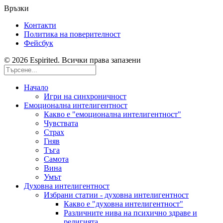
Връзки
Контакти
Политика на поверителност
Фейсбук
© 2026 Espirited. Всички права запазени
Начало
Игри на синхроничност
Емоционална интелигентност
Какво е "емоционална интелигентност"
Чувствата
Страх
Гняв
Тъга
Самота
Вина
Умът
Духовна интелигентност
Избрани статии - духовна интелигентност
Какво е "духовна интелигентност"
Различните нива на психично здраве и
религията