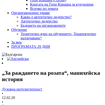
Гопи Кришна (статии)
Книгата на Гопи Кришна за кундалини
Всичко по темата
Организационно здраве
Какво е автентично лидерство?
Автентично лидерство
Бъдещето на организациите
Обучение
Теоретично ядро на обучението „Терапевтично
различаване“
За мен
ПРОГРАМАТА 29 ДНИ
„За раждането на розата“, манихейска
история
Духовна интелигентност
•
12.02.20
•