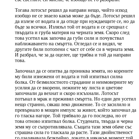
Тогава лотосът решил да направи нещо, чийто изход
изобщо не се знаело какъв може да бъде. Лотосът решил
да излезе от водата и да отиде при нуждаещите се, но да
бъде за всички. Излязъл той от водата и се срещнал с
твърдата и груба материя на черната земя. Скоро след
това усетил как започва да губи сили и почувствал
наближаването на смъртта. Огледал се и видял, че
другите били потопени с част от себе си в черната земя.
И разбрал, че за да оцелее, ще трябва и той да направи
това.
Започнал да се опитва да прониква земята, но корените
му били изнежени от водата и той изпитвал силна
болка. От безмилостното страдание и неимоверните му
усилия да се вкорени, нежните му листа и цветове
започнали да вехнат и скоро изсъхнали. Лотосът
потънал в мрак и преживял смъртта. Но един ден усетил
нещо странно, сякаш леко движение. То се засилило и
превърнало в мощен импулс за живот, който започнал да
го тласка нагоре. Той трябвало да го последва, но от
това отново изпитвал болка. Студената, твърда и черна
земя му се съпротивлявала. Същата тази земя обаче със
страшна сила го тласкала да расте. Тази двойнственост
го озадачавала безкрайно, докато в някакъв момент той