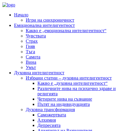
Начало
Игри на синхроничност
Емоционална интелигентност
Какво е „емоционална интелигентност“
Чувствата
Страх
Гняв
Тъга
Самота
Вина
Умът
Духовна интелигентност
Избрани статии – духовна интелигентност
Какво е „духовна интелигентност“
Различните нива на психично здраве и
религията
Четирите нива на съзнание
Пътят на индивидуацията
Духовна трансформация
Саможертвата
Алхимия
Депресията
Архетипът на Разрушителя