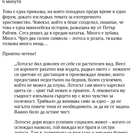
6 минути
Това е една приказка, на която попаднах преди време в един
форум, докато изследвах темата за езотеричното
християнство. Човекът, който я беше споделил, пишеше, че
това е една манихейска история, разказана му от Петър
Райчев. Сега реших да я предам нататък. Много е хубава.
Много. Чрез два силни символа – лотоса и розата, тя казва
толкова много неща…
Приятно четене!
„Лотосът бил доволен от себе си растителен вид. Веел
си корените рахатно във водата, радвал окото с нежните
си цветове от дистанция и произвеждал лекове, които
предоставял недостъпно на бедния, болен сухоземен,
който не можел да плува. Лотосът сам много харесвал
цвета си – цвят тъй нежен и приятен. А лековитата му
същност изпълвала сърцето му с ясно чувство за
полезност. Трябвало да внимава само за едно – да не
нагълта повече тиня от необходимото, за да не се зацапа.
Важно било да остане чист.
Лотосът дори водел успешен социален живот – когато се
оглеждал наоколо, той виждал все братя и сестри
лотоси. Там в далечината се виждали и някакви бурени