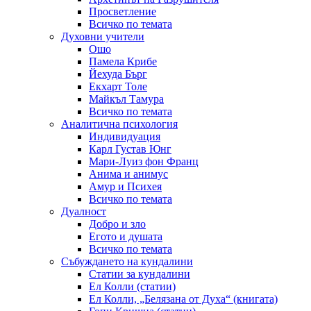
Просветление
Всичко по темата
Духовни учители
Ошо
Памела Крибе
Йехуда Бърг
Екхарт Толе
Майкъл Тамура
Всичко по темата
Аналитична психология
Индивидуация
Карл Густав Юнг
Мари-Луиз фон Франц
Анима и анимус
Амур и Психея
Всичко по темата
Дуалност
Добро и зло
Егото и душата
Всичко по темата
Събуждането на кундалини
Статии за кундалини
Ел Колли (статии)
Ел Колли, „Белязана от Духа“ (книгата)