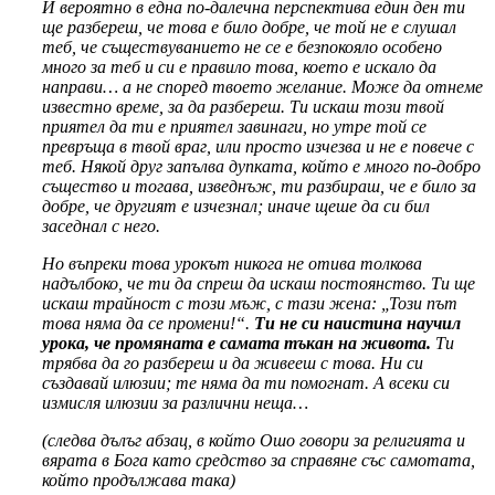
И вероятно в една по-далечна перспектива един ден ти
ще разбереш, че това е било добре, че той не е слушал
теб, че съществуванието не се е безпокояло особено
много за теб и си е правило това, което е искало да
направи… а не според твоето желание. Може да отнеме
известно време, за да разбереш. Ти искаш този твой
приятел да ти е приятел завинаги, но утре той се
превръща в твой враг, или просто изчезва и не е повече с
теб. Някой друг запълва дупката, който е много по-добро
същество и тогава, изведнъж, ти разбираш, че е било за
добре, че другият е изчезнал; иначе щеше да си бил
заседнал с него.
Но въпреки това урокът никога не отива толкова
надълбоко, че ти да спреш да искаш постоянство. Ти ще
искаш трайност с този мъж, с тази жена: „Този път
това няма да се промени!“.
Ти не си наистина научил
урока, че промяната е самата тъкан на живота.
Ти
трябва да го разбереш и да живееш с това. Ни си
създавай илюзии; те няма да ти помогнат. А всеки си
измисля илюзии за различни неща…
(следва дълъг абзац, в който Ошо говори за религията и
вярата в Бога като средство за справяне със самотата,
който продължава така)