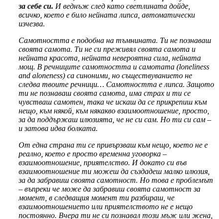
за себе си.
И веднъж след като светлината дойде,
всичко, което е било нейната липса, автоматически
изчезва.
Самотността е подобна на тъмнината. Ти не познаваш
своята самота. Ти не си преживял своята самота и
нейната красота, нейната невероятна сила, нейната
мощ. В речниците самотността и самотата (loneliness
and aloneness) са синоними, но съществуванието не
следва твоите речници… Самотността е липса. Защото
ти не познаваш своята самота, има страх и ти се
чувстваш самотен, така че искаш да се прикрепиш към
нещо, към някой, към някакво взаимоотношение, просто,
за да поддържаш илюзията, че не си сам. Но ти си сам –
и затова идва болката.
От една страна ти се привързваш към нещо, което не е
реално, което е просто временна уговорка –
взаимоотношение, приятелство. И докато си във
взаимоотношение ти можеш да създадеш малко илюзия,
за да забравиш своята самотност. Но това е проблемът
– въпреки че може да забравиш своята самотност за
момент, в следващия момент ти разбираш, че
взаимоотношението или приятелството не е нещо
постоянно. Вчера ти не си познавал този мъж или жена,