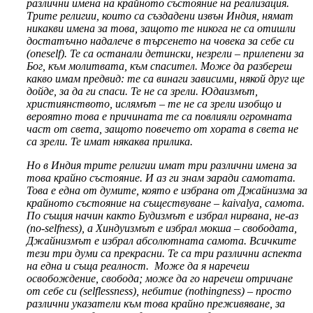
различни имена на крайното състояние на реализация.
Трите религии, които са създадени извън Индия, нямат
никакви имена за това, защото те никога не са отишли
достатъчно надалече в търсенето на човека за себе си
(oneself). Те са останали детински, незрели – прилепени за
Бог, към молитвата, към спасител. Може да разбереш
какво имам предвид: те са винаги зависими, някой друг ще
дойде, за да ги спаси. Те не са зрели. Юдаизмът,
християнството, ислямът – те не са зрели изобщо и
вероятно това е причината те са повлияли огромната
част от света, защото повечето от хората в света не
са зрели. Те имат някаква прилика.
Но в Индия трите религии имат три различни имена за
това крайно състояние. И аз ги знам заради самотата.
Това е една от думите, която е избрана от Джайнизма за
крайното състояние на съществуване – kaivalya, самота.
По същия начин както Будизмът е избрал нирвана, не-аз
(no-selfness), а Хиндуизмът е избрал мокша – свободата,
Джайнизмът е избрал абсолютната самота. Всичките
тези три думи са прекрасни. Те са три различни аспекта
на една и съща реалност. Може да я наречеш
освобождение, свобода; може да го наречеш отричане
от себе си (selflessness), небитие (nothingness) – просто
различни указатели към това крайно преживяване, за