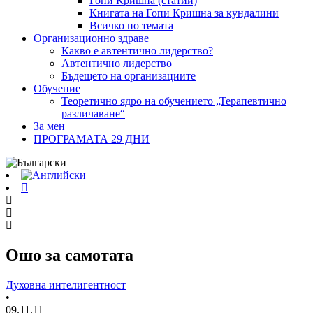
Гопи Кришна (статии)
Книгата на Гопи Кришна за кундалини
Всичко по темата
Организационно здраве
Какво е автентично лидерство?
Автентично лидерство
Бъдещето на организациите
Обучение
Теоретично ядро на обучението „Терапевтично
различаване“
За мен
ПРОГРАМАТА 29 ДНИ
Ошо за самотата
Духовна интелигентност
•
09.11.11