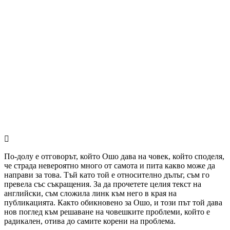
По-долу е отговорът, който Ошо дава на човек, който споделя,
че страда невероятно много от самота и пита какво може да
направи за това. Тъй като той е относително дълъг, съм го
превела със съкращения. За да прочетете целия текст на
английски, съм сложила линк към него в края на
публикацията. Както обикновено за Ошо, и този път той дава
нов поглед към решаване на човешките проблеми, който е
радикален, отива до самите корени на проблема.