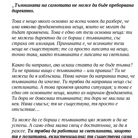
„
Тъмнината на самотата не може да бъде преборвана
директно.
Това е нещо много основно за всеки човек да разбере, че
има няколко фундаментални неща, които не могат да
бъдат променени. Това е едно от тези основни неща: ти
не можеш директно да се бориш с тъмнината, със
страха от изолация. Причината е, че всичките тези
неща не съществуват; те са просто липсата на нещо,
точно така, както тъмнината е липсата на светлина.
Какво би направил, ако искаш стаята да не бъде тъмна?
Ти не правиш нищо с тъмнината – или правиш? Ти не
можеш да я изблъскаш. Няма начин да направиш така, че
тъмнината да изчезне. Ти трябва да направиш нещо със
светлината. А това променя цялата ситуация; и това е
едно от основните неща, които аз наричам фундаменти.
Ти дори не докосваш тъмнината; ти дори не мислиш за
нея. Няма смисъл; тя не съществува, тя просто е
отсъствие…
Ти може да се бориш с тъмнината цял живот и да не
успееш. А само една малка свещ е достатъчна, за да я
разсее.
Ти трябва да работиш за светлината, защото
тя е позитивна, екзистенциална; тя съществува сама