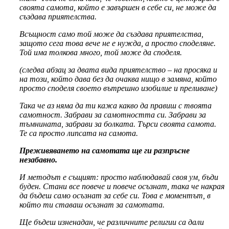
своята самота, който е завършен в себе си, не може да
създава приятелства.
Всъщност само той може да създава приятелства,
защото сега това вече не е нужда, а просто споделяне.
Той има толкова много, той може да споделя.
(следва абзац за двата вида приятелство – на просяка и
на този, който дава без да очаква нищо в замяна, който
просто споделя своето вътрешно изобилие и преливане)
Така че аз няма да ти кажа какво да правиш с твоята
самотност. Забрави за самотността си. Забрави за
тъмнината, забрави за болката. Търси своята самота.
Те са просто липсата на самота.
Преживяването на самотата ще ги разпръсне
незабавно.
И методът е същият: просто наблюдавай своя ум, бъди
буден. Стани все повече и повече осъзнат, така че накрая
да бъдеш само осъзнат за себе си. Това е моментът, в
който ти ставаш осъзнат за самотата.
Ще бъдеш изненадан, че различните религии са дали