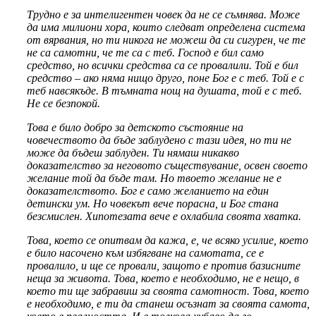
Трудно е за интелигентен човек да не се съмнява. Може
да има милиони хора, които следват определена система
от вярвания, но ти никога не можеш да си сигурен, че те
не са самотни, че те са с теб. Господ е бил само
средство, но всички средства са се провалили. Той е бил
средство – ако няма нищо друго, поне Бог е с теб. Той е с
теб навсякъде. В тъмната нощ на душата, той е с теб.
Не се безпокой.
Това е било добро за детското състояние на
човечеството да бъде заблудено с тази идея, но ти не
може да бъдеш заблуден. Ти нямаш никакво
доказателство за неговото съществувание, освен своето
желание той да бъде там. Но твоето желание не е
доказателството. Бог е само желанието на един
детински ум. Но човекът вече порасна, и Бог стана
безсмислен. Хипотезата вече е охлабила своята хватка.
Това, което се опитвам да кажа, е, че всяко усилие, което
е било насочено към избягване на самотата, се е
провалило, и ще се провали, защото е против базисните
неща за живота. Това, което е необходимо, не е нещо, в
което ти ще забравиш за своята самотност. Това, което
е необходимо, е ти да станеш осъзнат за своята самота,