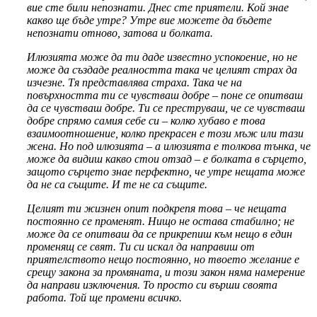
вие сте били непознати. Днес сте приятели. Кой знае
какво ще бъде утре? Утре вие можете да бъдете
непознати отново, затова и болката.
Илюзията може да ти даде известно успокоение, но не
може да създаде реалността така че целият страх да
изчезне. Тя представлява страха. Така че на
повърхността ти се чувстваш добре – поне се опитваш
да се чувстваш добре. Ти се преструваш, че се чувстваш
добре спрямо самия себе си – колко хубаво е това
взаимоотношение, колко прекрасен е този мъж или тази
жена. Но под илюзията – а илюзията е толкова тънка, че
може да видиш какво стои отзад – е болката в сърцето,
защото сърцето знае перфектно, че утре нещата може
да не са същите. И те не са същите.
Целият ти жизнен опит подкрепя това – че нещата
постоянно се променят. Нищо не остава стабилно; не
може да се опитваш да се прикрепиш към нещо в един
променящ се свят. Ти си искал да направиш от
приятелството нещо постоянно, но твоето желание е
срещу закона за промяната, и този закон няма намерение
да направи изключения. То просто си върши своята
работа. Той ще промени всичко.