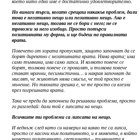
което нито едно име е достатъчно удовлетворително.
Но винаги търси, когато срещаш някакъв проблем, дали
това е негативно нещо или позитивно нещо. Ако е
негативно нещо, тогава не се бори с него; не се
тревожи за него изобщо. Просто потърси
позитивната му форма, и ще бъдеш на правилната
врата.
Повечето от хората пропускат, защото започват да се
борят директно с негативната врата. Няма врата; има
само тъмнина, има само липса. И колкото повече се
борят, толкова повече се провалят, и толкова повече
стават мрачни, песимистични… и накрая започват да
мислят, че животът няма смисъл, че той просто е
мъчение. Но тяхната грешка е, че те просто са влезли
през погрешната врата.
Така че преди да започнеш да решаваш проблема, просто
го разгледай: дали той е липсата на нещо.
Всичките ти проблеми са липсата на нещо.
И веднъж след като си намерил на какво те са липса,
просто се насочи към позитивното, и в момента, в който
намериш позитивното, светлината – тъмнината я