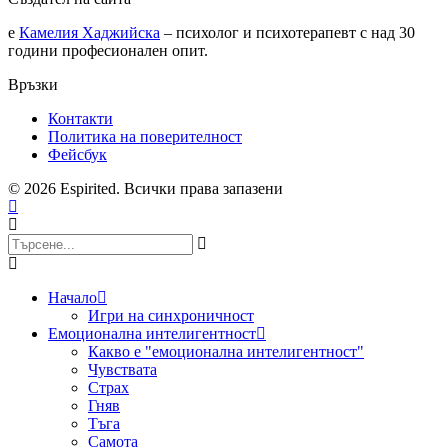
е
Камелия Хаджийска
– психолог и психотерапевт с над 30
години професионален опит.
Връзки
Контакти
Политика на поверителност
Фейсбук
© 2026 Espirited. Всички права запазени
Начало
Игри на синхроничност
Емоционална интелигентност
Какво е "емоционална интелигентност"
Чувствата
Страх
Гняв
Тъга
Самота