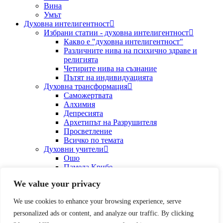
Вина
Умът
Духовна интелигентност
Избрани статии - духовна интелигентност
Какво е "духовна интелигентност"
Различните нива на психично здраве и
религията
Четирите нива на съзнание
Пътят на индивидуацията
Духовна трансформация
Саможертвата
Алхимия
Депресията
Архетипът на Разрушителя
Просветление
Всичко по темата
Духовни учители
Ошо
Памела Крибе
Йехуда Бърг
We value your privacy
Екхарт Толе
Майкъл Тамура
We use cookies to enhance your browsing experience, serve
Всичко по темата
Аналитична психология
personalized ads or content, and analyze our traffic. By clicking
Индивидуация