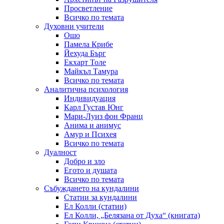
Просветление
Всичко по темата
Духовни учители
Ошо
Памела Крибе
Йехуда Бърг
Екхарт Толе
Майкъл Тамура
Всичко по темата
Аналитична психология
Индивидуация
Карл Густав Юнг
Мари-Луиз фон Франц
Анима и анимус
Амур и Психея
Всичко по темата
Дуалност
Добро и зло
Егото и душата
Всичко по темата
Събуждането на кундалини
Статии за кундалини
Ел Колли (статии)
Ел Колли, „Белязана от Духа“ (книгата)