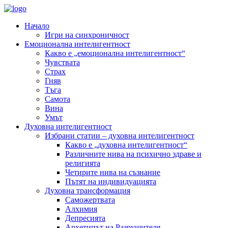
Начало
Игри на синхроничност
Емоционална интелигентност
Какво е „емоционална интелигентност“
Чувствата
Страх
Гняв
Тъга
Самота
Вина
Умът
Духовна интелигентност
Избрани статии – духовна интелигентност
Какво е „духовна интелигентност“
Различните нива на психично здраве и
религията
Четирите нива на съзнание
Пътят на индивидуацията
Духовна трансформация
Саможертвата
Алхимия
Депресията
Архетипът на Разрушителя