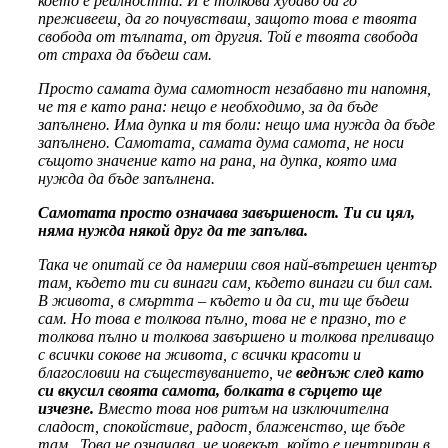
което е реалността. И е толкова хубаво да го
преживееш, да го почувстваш, защото това е твоята
свобода от тълпата, от другия. Той е твоята свобода
от страха да бъдеш сам.
Просто самата дума самотност незабавно ти напомня,
че тя е като рана: нещо е необходимо, за да бъде
запълнено. Има дупка и тя боли: нещо има нужда да бъде
запълнено. Самотата, самата дума самота, не носи
същото значение като на рана, на дупка, която има
нужда да бъде запълнена.
Самотата просто означава завършеност. Ти си цял,
няма нужда някой друг да те запълва.
Така че опитай се да намериш своя най-вътрешен център
там, където ти си винаги сам, където винаги си бил сам.
В живота, в смъртта – където и да си, ти ще бъдеш
сам. Но това е толкова пълно, това не е празно, то е
толкова пълно и толкова завършено и толкова преливащо
с всички сокове на живота, с всички красоти и
благословии на съществуванието, че
веднъж след като
си вкусил своята самота, болката в сърцето ще
изчезне.
Вместо това нов ритъм на изключителна
сладост, спокойствие, радост, блаженство, ще бъде
там. Това не означава, че човекът, който е центриран в