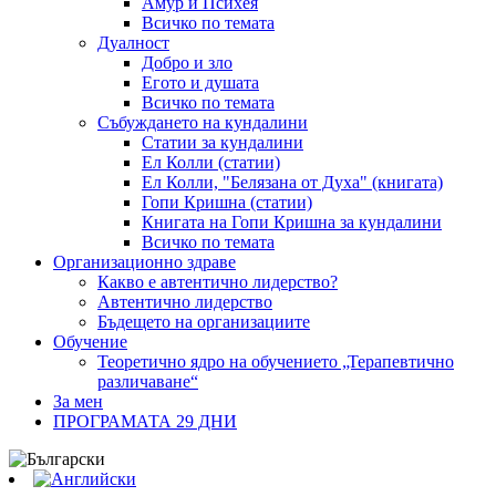
Амур и Психея
Всичко по темата
Дуалност
Добро и зло
Егото и душата
Всичко по темата
Събуждането на кундалини
Статии за кундалини
Ел Колли (статии)
Ел Колли, "Белязана от Духа" (книгата)
Гопи Кришна (статии)
Книгата на Гопи Кришна за кундалини
Всичко по темата
Организационно здраве
Какво е автентично лидерство?
Автентично лидерство
Бъдещето на организациите
Обучение
Теоретично ядро на обучението „Терапевтично
различаване“
За мен
ПРОГРАМАТА 29 ДНИ