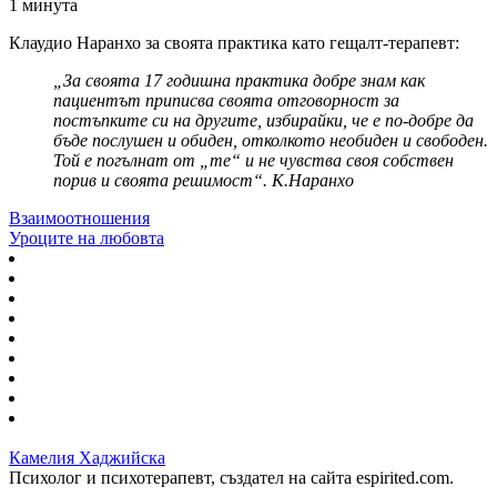
1 минута
Клаудио Наранхо за своята практика като гещалт-терапевт:
„За своята 17 годишна практика добре знам как
пациентът приписва своята отговорност за
постъпките си на другите, избирайки, че е по-добре да
бъде послушен и обиден, отколкото необиден и свободен.
Той е погълнат от „те“ и не чувства своя собствен
порив и своята решимост“. К.Наранхо
Взаимоотношения
Уроците на любовта
Камелия Хаджийска
Психолог и психотерапевт, създател на сайта espirited.com.