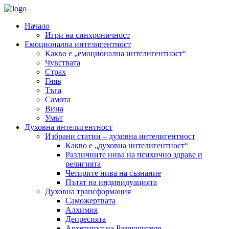
Начало
Игри на синхроничност
Емоционална интелигентност
Какво е „емоционална интелигентност“
Чувствата
Страх
Гняв
Тъга
Самота
Вина
Умът
Духовна интелигентност
Избрани статии – духовна интелигентност
Какво е „духовна интелигентност“
Различните нива на психично здраве и
религията
Четирите нива на съзнание
Пътят на индивидуацията
Духовна трансформация
Саможертвата
Алхимия
Депресията
Архетипът на Разрушителя