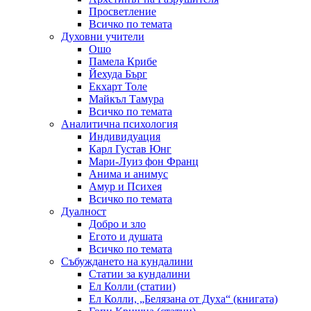
Просветление
Всичко по темата
Духовни учители
Ошо
Памела Крибе
Йехуда Бърг
Екхарт Толе
Майкъл Тамура
Всичко по темата
Аналитична психология
Индивидуация
Карл Густав Юнг
Мари-Луиз фон Франц
Анима и анимус
Амур и Психея
Всичко по темата
Дуалност
Добро и зло
Егото и душата
Всичко по темата
Събуждането на кундалини
Статии за кундалини
Ел Колли (статии)
Ел Колли, „Белязана от Духа“ (книгата)