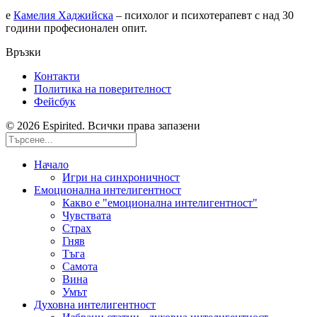
е
Камелия Хаджийска
– психолог и психотерапевт с над 30
години професионален опит.
Връзки
Контакти
Политика на поверителност
Фейсбук
© 2026 Espirited. Всички права запазени
Начало
Игри на синхроничност
Емоционална интелигентност
Какво е "емоционална интелигентност"
Чувствата
Страх
Гняв
Тъга
Самота
Вина
Умът
Духовна интелигентност