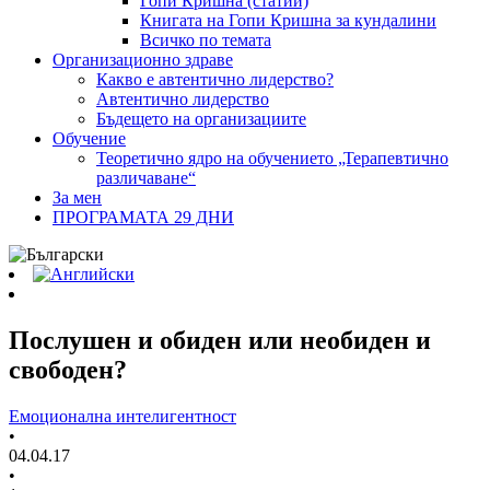
Гопи Кришна (статии)
Книгата на Гопи Кришна за кундалини
Всичко по темата
Организационно здраве
Какво е автентично лидерство?
Автентично лидерство
Бъдещето на организациите
Обучение
Теоретично ядро на обучението „Терапевтично
различаване“
За мен
ПРОГРАМАТА 29 ДНИ
Послушен и обиден или необиден и
свободен?
Емоционална интелигентност
•
04.04.17
•