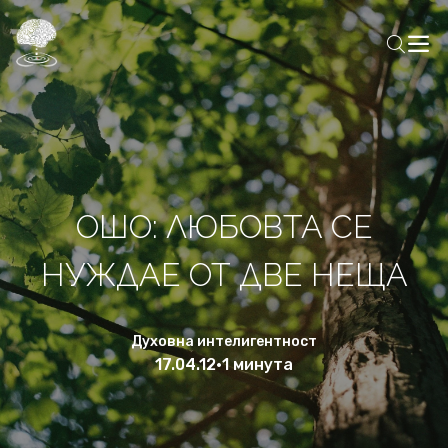
ОШО: ЛЮБОВТА СЕ
НУЖДАЕ ОТ ДВЕ НЕЩА
Духовна интелигентност
17.04.12
•
1 минута