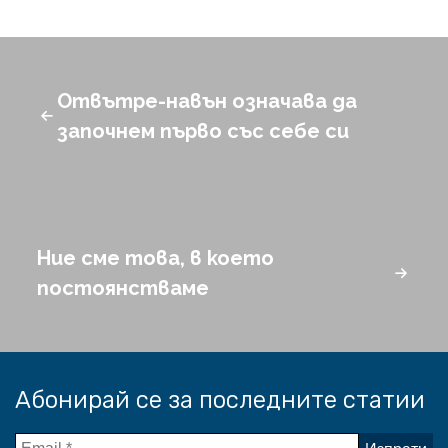
Отвътре-навън означава да
започнем първо със себе си
Ние сме това, в което
постоянстваме
Абонирай се за последните статии