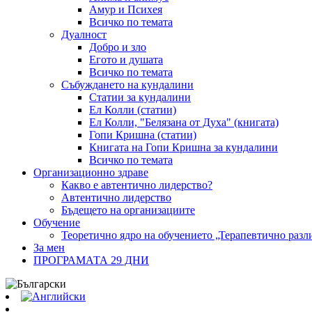
Амур и Психея
Всичко по темата
Дуалност
Добро и зло
Егото и душата
Всичко по темата
Събуждането на кундалини
Статии за кундалини
Ел Колли (статии)
Ел Колли, "Белязана от Духа" (книгата)
Гопи Кришна (статии)
Книгата на Гопи Кришна за кундалини
Всичко по темата
Организационно здраве
Какво е автентично лидерство?
Автентично лидерство
Бъдещето на организациите
Обучение
Теоретично ядро на обучението „Терапевтично разл
За мен
ПРОГРАМАТА 29 ДНИ