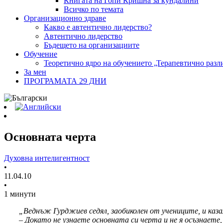
Книгата на Гопи Кришна за кундалини
Всичко по темата
Организационно здраве
Какво е автентично лидерство?
Автентично лидерство
Бъдещето на организациите
Обучение
Теоретично ядро на обучението „Терапевтично разл
За мен
ПРОГРАМАТА 29 ДНИ
Основната черта
Духовна интелигентност
•
11.04.10
•
1 минути
„Веднъж Гурджиев седял, заобиколен от учениците, и каза
– Докато не узнаете основната си черта и не я осъзнаете