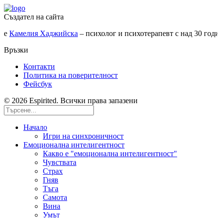
Създател на сайта
е
Камелия Хаджийска
– психолог и психотерапевт с над 30 го
Връзки
Контакти
Политика на поверителност
Фейсбук
© 2026 Espirited. Всички права запазени
Начало
Игри на синхроничност
Емоционална интелигентност
Какво е "емоционална интелигентност"
Чувствата
Страх
Гняв
Тъга
Самота
Вина
Умът