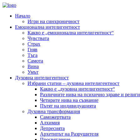
Начало
Игри на синхроничност
Емоционална интелигентност
Какво е „емоционална интелигентност“
Чувствата
Страх
Гняв
Тъга
Самота
Вина
Умът
Духовна интелигентност
Избрани статии – духовна интелигентност
Какво е „духовна интелигентност“
Различните нива на психично здраве и религи
Четирите нива на съзнание
Пътят на индивидуацията
Духовна трансформация
Саможертвата
Алхимия
Депресията
Архетипът на Разрушителя
Просветление