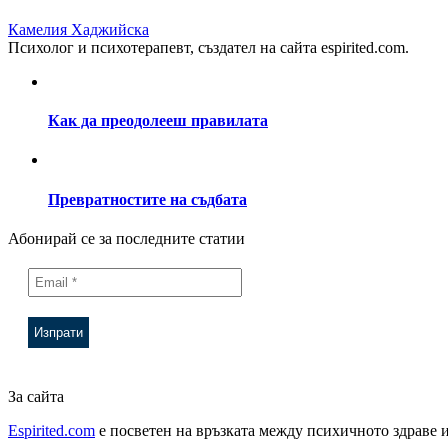
Камелия Хаджийска
Психолог и психотерапевт, създател на сайта espirited.com.
Как да преодолееш правилата
Превратностите на съдбата
Абонирай се за последните статии
За сайта
Espirited.com
e посветен на връзката между психичното здраве и