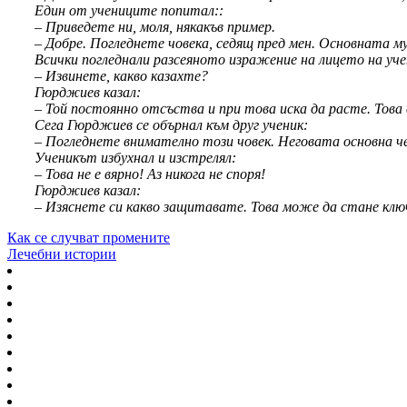
Един от учениците попитал::
– Приведете ни, моля, някакъв пример.
– Добре. Погледнете човека, седящ пред мен. Основната му 
Всички погледнали разсеяното изражение на лицето на уче
– Извинете, какво казахте?
Гюрджиев казал:
– Той постоянно отсъства и при това иска да расте. Това 
Сега Гюрджиев се обърнал към друг ученик:
– Погледнете внимателно този човек. Неговата основна че
Ученикът избухнал и изстрелял:
– Това не е вярно! Аз никога не споря!
Гюрджиев казал:
– Изяснете си какво защитавате. Това може да стане клю
Как се случват промените
Лечебни истории