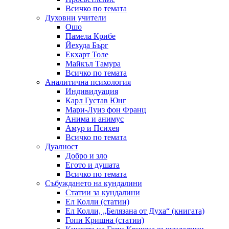
Всичко по темата
Духовни учители
Ошо
Памела Крибе
Йехуда Бърг
Екхарт Толе
Майкъл Тамура
Всичко по темата
Аналитична психология
Индивидуация
Карл Густав Юнг
Мари-Луиз фон Франц
Анима и анимус
Амур и Психея
Всичко по темата
Дуалност
Добро и зло
Егото и душата
Всичко по темата
Събуждането на кундалини
Статии за кундалини
Ел Колли (статии)
Ел Колли, „Белязана от Духа“ (книгата)
Гопи Кришна (статии)