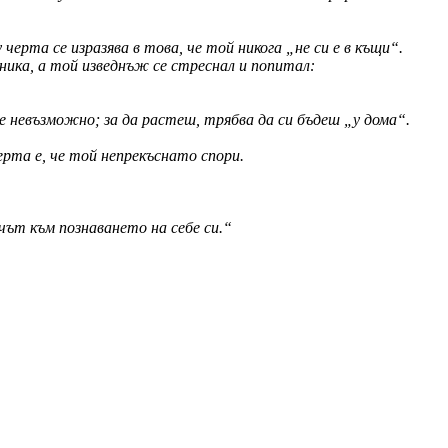
черта се изразява в това, че той никога „не си е в къщи“.
ника, а той изведнъж се стреснал и попитал:
е невъзможно; за да растеш, трябва да си бъдеш „у дома“.
рта е, че той непрекъснато спори.
чът към познаването на себе си.“