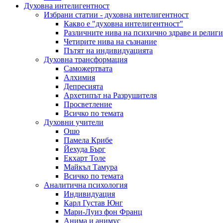
Духовна интелигентност
Избрани статии - духовна интелигентност
Какво е "духовна интелигентност"
Различните нива на психично здраве и религи
Четирите нива на съзнание
Пътят на индивидуацията
Духовна трансформация
Саможертвата
Алхимия
Депресията
Архетипът на Разрушителя
Просветление
Всичко по темата
Духовни учители
Ошо
Памела Крибе
Йехуда Бърг
Екхарт Толе
Майкъл Тамура
Всичко по темата
Аналитична психология
Индивидуация
Карл Густав Юнг
Мари-Луиз фон Франц
Анима и анимус