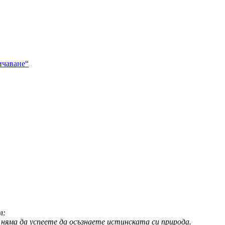
ичаване“
л:
, няма да успеете да осъзнаете истинската си природа.