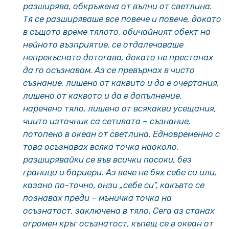
разширява, обкръжена от вълни от светлина.
Тя се разширяваше все повече и повече, докато
в същото време тялото, обичайният обект на
нейното възприятие, се отдалечаваше
непрекъснато дотогава, докато не престанах
да го осъзнавам. Аз се превърнах в чисто
съзнание, лишено от каквито и да е очертания,
лишено от каквото и да е допълнение,
наречено тяло, лишено от всякакви усещания,
чиито източник са сетивата – съзнание,
потопено в океан от светлина. Едновременно с
това осъзнавах всяка точка наоколо,
разширявайки се във всички посоки, без
граници и бариери. Аз вече не бях себе си или,
казано по-точно, онзи „себе си”, какъвто се
познавах преди – мъничка точка на
осъзнатост, заключена в тяло. Сега аз станах
огромен кръг осъзнатост, къпещ се в океан от