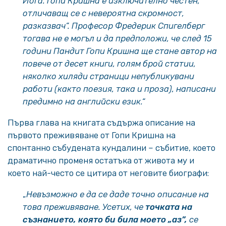
Йога. Гопи Кришна е изключително честен,
отличаващ се с невероятна скромност,
разказвач”. Професор Фредерик Спигелберг
тогава не е могъл и да предположи, че след 15
години Пандит Гопи Кришна ще стане автор на
повече от десет книги, голям брой статии,
няколко хиляди страници непубликувани
работи (както поезия, така и проза), написани
предимно на английски език.“
Първа глава на книгата съдържа описание на
първото преживяване от Гопи Кришна на
спонтанно събудената кундалини – събитие, което
драматично променя остатъка от живота му и
което най-често се цитира от неговите биографи:
„
Невъзможно е да се даде точно описание на
това преживяване. Усетих, че
точката на
съзнанието, която би била моето „аз”,
се