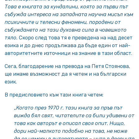
Това е книгата за кундалини, която за първи път
събужда интереса на западната научна мисъл към
психичните и телесни феномени, породени от
събуждането на тази духовна сила в човешкото
тяло.
Скоро след това тя е преведена на над десет
езика и до днес продължава да бъде един от най-
авторитетните източници на знание в тази област.
Сега, благодарение на превода на Петя Стоянова,
ще имаме възможност да я четем и на български
език.
В предисловието към тази книга четем:
„
Когато през 1970 г. тази книга за пръв път
вижда бял свят, читателите са били удивени от
това как авторът е описал своя опит. Нищо,
дори най-малкото подобно на това, не може
да се намери в литературата – нито в древните