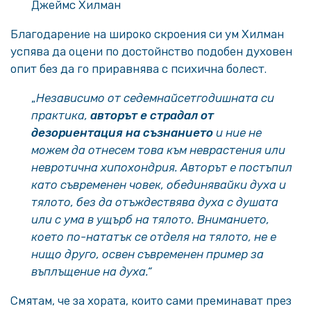
Джеймс Хилман
Благодарение на широко скроения си ум Хилман
успява да оцени по достойнство подобен духовен
опит без да го приравнява с психична болест.
„
Независимо от седемнайсетгодишната си
практика,
авторът е страдал от
дезориентация на съзнанието
и ние не
можем да отнесем това към неврастения или
невротична хипохондрия. Авторът е постъпил
като съвременен човек, обединявайки духа и
тялото, без да отъждествява духа с душата
или с ума в ущърб на тялото. Вниманието,
което по-нататък се отделя на тялото, не е
нищо друго, освен съвременен пример за
въплъщение на духа.“
Смятам, че за хората, които сами преминават през