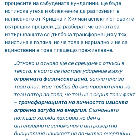
процесите на събудената кундалини, ще бъде
истинска утеха и облекчение да разпознаят в
написаното от Кришна и Хилман аспекти от своите
вътрешни процеси. Да разберат, че цената за
извършващата се дълбока трансформация у тях
наистина е голяма, но че това е нормално и не са
единствени в това плашещо преживяване.
„
Отново и отново ще се срещаме с откъси в
текста, в които се поставя ударение върху
огромната физическа цена
, заплатена за
този опит. Ние трябва да сме признателни на
този автор за това, че той не е скрил този факт
–
трансформацията на личността изисква
огромна загуба на енергия
. Съзнанието
поглъща хиляди калории на ден и
интензивните занимания с интровертна
дисциплина изискват не по-малко енергийни