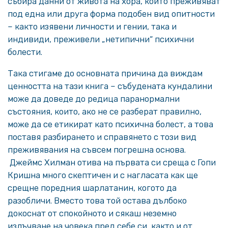
събира данни от живота на хора, които преживяват
под една или друга форма подобен вид опитности
– както изявени личности и гении, така и
индивиди, преживели „нетипични“ психични
болести.
Така стигаме до основната причина да виждам
ценността на тази книга – събудената кундалини
може да доведе до редица паранормални
състояния, които, ако не се разберат правилно,
може да се етикират като психична болест, а това
поставя разбирането и справянето с този вид
преживявания на съвсем погрешна основа.
Джеймс Хилман отива на първата си среща с Гопи
Кришна много скептичен и с нагласата как ще
срещне поредния шарлатанин, когото да
разобличи. Вместо това той остава дълбоко
докоснат от спокойното и сякаш неземно
излъчване на човека пред себе си, както и от