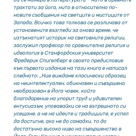
трактати за йога, нито в относително по-
новите съобщения на светците и мистиците от
Запада. Всичко това толкова се различава от
установените възгледи за онова време, че
изтъкнатият историк на световните религии,
заслужил професор по сравнителна религия и
идеология в Станфордския университет
Фредерик Спигелберг в своето предисловие
към първото издание на тази книга е написал
следното: „Ние виждаме класически образец
на неинтелектуален, обикновен и съвършено
необразован в Йога човек, който
благодарение на упорит труд и удивителен
ентусиазъм, уповавайки се на вътрешното си
усещане, а не на идеите и традициите, е успял
да достигне, ако не до самадхи, то до
достатъчно високо ниво на съвършенство в