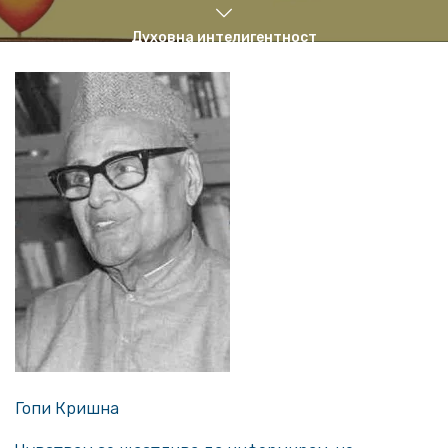
Духовна интелигентност
19.01.15
•
10 минути
Гопи Кришна