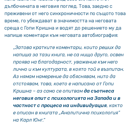
дълбочината в неговия поглед. Това, заедно с
преживени от него синхроничности по същото това
време, го убеждават в значимостта на неговата
среща с Гопи Кришна и водят до решението му да
напише коментари към неговата автобиография:
„
Затова кратките коментари, които реших да
напиша за тази книга, не са нищо друго, освен
проява на благодарност, уважение към него
лично и към културата, в която той е възпитан.
Аз нямам намерение да обяснявам, нито да
отстоявам, това, което е написано от Гопи
Кришна – аз само се опитвам
да съотнеса
неговия опит с психологията на Запада и в
частност с процеса на индивидуация
, както
е описан в книгата „Аналитична психология”
на Карл Юнг.“