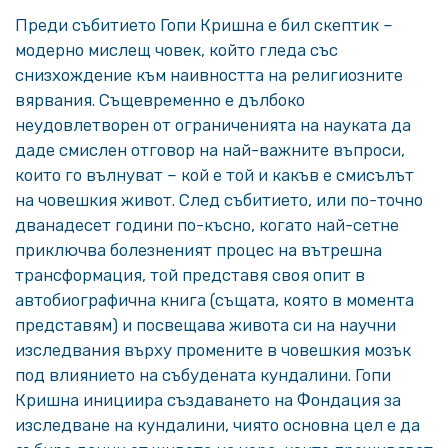
Преди събитието Гопи Кришна е бил скептик –
модерно мислещ човек, който гледа със
снизхождение към наивността на религиозните
вярвания. Същевременно е дълбоко
неудовлетворен от ограниченията на науката да
даде смислен отговор на най-важните въпроси,
които го вълнуват – кой е той и какъв е смисълът
на човешкия живот. След събитието, или по-точно
дванадесет години по-късно, когато най-сетне
приключва болезненият процес на вътрешна
трансформация, той представя своя опит в
автобиографична книга (същата, която в момента
представям) и посвещава живота си на научни
изследвания върху промените в човешкия мозък
под влиянието на събудената кундалини. Гопи
Кришна инициира създаването на Фондация за
изследване на кундалини, чиято основна цел е да