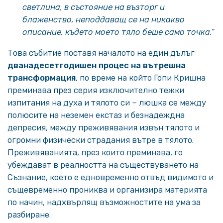
светлина, в състояние на възторг и
блаженство, неподдаващ се на никакво
описание, където моето тяло беше само точка.“
Това събитие поставя началото на един дълъг
дванадесетгодишен процес на вътрешна
трансформация
, по време на който Гопи Кришна
преминава през серия изключително тежки
изпитания на духа и тялото си – люшка се между
полюсите на неземен екстаз и безнадеждна
депресия, между преживявания извън тялото и
огромни физически страдания вътре в тялото.
Преживяванията, през които преминава, го
убеждават в реалността на съществуването на
Съзнание, което е едновременно отвъд видимото и
същевременно прониква и организира материята
по начин, надхвърлящ възможностите на ума за
разбиране.