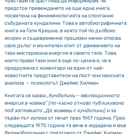
Чувствам се щастлива да информирам, че
предстои превеждането на още една книга,
посветена на феноменологията на спонтанно
събудената кундалини. Това е автобиографичната
книга на Гопи Кришна, в която той по дълбоко
искрен и същевременно прецизен начин описва
своя дълъг и мъчителен опит от движението на
тази мистериозна енергия в своето тяло. Това,
което прави тази книга още по-ценна е, че е
придружена с коментари на един от най-
известните представители на пост-юнгианската
анализа – психологът Джеймс Хилман.
Книгата се казва
„Кундалини – еволюционната
енергия в човека“ (по-късно отново публикувана
под заглавието „Да живееш с кундалини)
и за
първи път излиза от печат през 1967 година. През
следващата 1970 година тя вече е издадена и във
Великобритания с предговор от Джеймс Хилман.