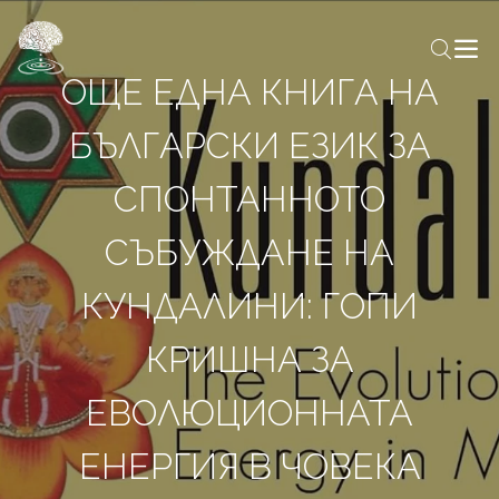
ОЩЕ ЕДНА КНИГА НА
БЪЛГАРСКИ ЕЗИК ЗА
СПОНТАННОТО
СЪБУЖДАНЕ НА
КУНДАЛИНИ: ГОПИ
КРИШНА ЗА
ЕВОЛЮЦИОННАТА
ЕНЕРГИЯ В ЧОВЕКА