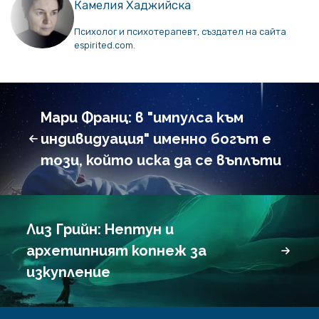
Камелия Хаджийска
Психолог и психотерапевт, създател на сайта
espirited.com.
Мари Франц: в "импулса към
индивидуация" именно богът е
този, който иска да се въплъти
Лиз Грийн: Нептун и
архетипният копнеж за
изкупление