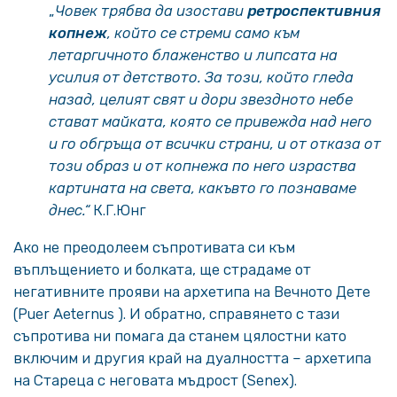
„
Човек трябва да изостави
ретроспективния
копнеж
, който се стреми само към
летаргичното блаженство и липсата на
усилия от детството. За този, който гледа
назад, целият свят и дори звездното небе
стават майката, която се привежда над него
и го обгръща от всички страни, и от отказа от
този образ и от копнежа по него израства
картината на света, какъвто го познаваме
днес.“
К.Г.Юнг
Ако не преодолеем съпротивата си към
въплъщението и болката, ще страдаме от
негативните прояви на архетипа на Вечното Дете
(Puer Aeternus ). И обратно, справянето с тази
съпротива ни помага да станем цялостни като
включим и другия край на дуалността – архетипа
на Стареца с неговата мъдрост (Senex).