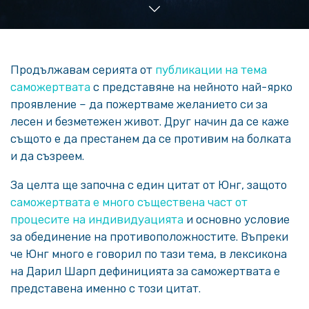
Продължавам серията от
публикации на тема
саможертвата
с представяне на нейното най-ярко
проявление – да пожертваме желанието си за
лесен и безметежен живот. Друг начин да се каже
същото е да престанем да се противим на болката
и да съзреем.
За целта ще започна с един цитат от Юнг, защото
саможертвата е много съществена част от
процесите на индивидуацията
и основно условие
за обединение на противоположностите. Въпреки
че Юнг много е говорил по тази тема, в лексикона
на Дарил Шарп дефиницията за саможертвата е
представена именно с този цитат.