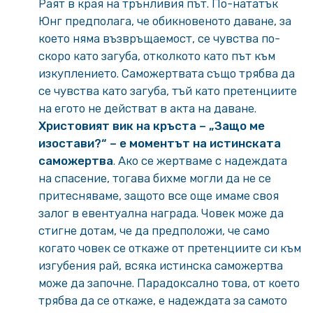
Раят в края на трънливия път. По-нататък
Юнг предполага, че обикновеното даване, за
което няма възвръщаемост, се чувства по-
скоро като загуба, отколкото като път към
изкуплението. Саможертвата също трябва да
се чувства като загуба, тъй като претенциите
на егото не действат в акта на даване.
Христовият вик на кръста – „Защо ме
изостави?“ – е моментът на истинската
саможертва
. Ако се жертваме с надеждата
на спасение, тогава бихме могли да не се
притесняваме, защото все още имаме своя
залог в евентуална награда. Човек може да
стигне дотам, че да предположи, че само
когато човек се откаже от претенциите си към
изгубения рай, всяка истинска саможертва
може да започне. Парадоксално това, от което
трябва да се откаже, е надеждата за самото