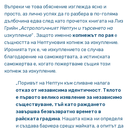
Въпреки че това обяснение изглежда ясно и
просто, аз лично успях да го разбера в по-голяма
дълбочина едва след като прочетох книгата на Лиз
Грийн „
Астрологичният Нептун и търсенето на
изкупление
“ . Защото именно
копнежът по рая
е
същността на Нептуновия копнеж за изкупление.
Иронията тук е, че изкуплението се случва
благодарение на саможертвата, а истинската
саможертва е, когато пожертваме същия този
копнеж за изкупление.
„Поривът на Нептун към сливане налага
отказ от независима идентичност
.
Тялото
е първото велико изявление за независимо
съществуване, тъй като
раждането
завършва безвъзвратно времето в
райската градина
. Нашата кожа ни определя
и създава бариера срещу майката, а опитът да