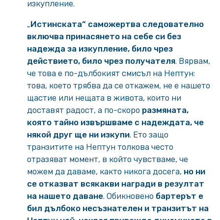
изкупление.
„
Истинската“ саможертва следователно
включва принасянето на себе си без
надежда за изкупление, било чрез
действието, било чрез получателя
. Вярвам,
че това е по-дълбокият смисъл на Нептун:
това, което трябва да се откажем, не е нашето
щастие или нещата в живота, които ни
доставят радост, а по-скоро
размяната,
която тайно извършваме с надеждата, че
някой друг ще ни изкупи
. Ето защо
транзитите на Нептун толкова често
отразяват момент, в който чувстваме, че
можем да даваме, както никога досега,
но ни
се отказват всякакви награди в резултат
на нашето даване
. Обикновено
бартерът е
бил дълбоко несъзнателен и транзитът на