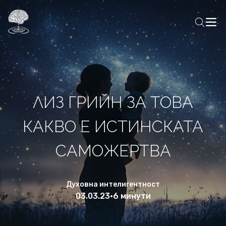
ЛИЗ ГРИЙН ЗА ТОВА
КАКВО Е ИСТИНСКАТА
САМОЖЕРТВА
Духовна интелигентност
03.03.23
•
6 минути