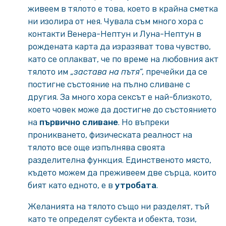
живеем в тялото е това, което в крайна сметка
ни изолира от нея. Чувала съм много хора с
контакти Венера-Нептун и Луна-Нептун в
рождената карта да изразяват това чувство,
като се оплакват, че по време на любовния акт
тялото им „
застава на пътя
“, пречейки да се
постигне състояние на пълно сливане с
другия. За много хора сексът е най-близкото,
което човек може да достигне до състоянието
на
първично сливане
. Но въпреки
проникването, физическата реалност на
тялото все още изпълнява своята
разделителна функция. Единственото място,
където можем да преживеем две сърца, които
бият като едното, е в
утробата
.
Желанията на тялото също ни разделят, тъй
като те определят субекта и обекта, този,