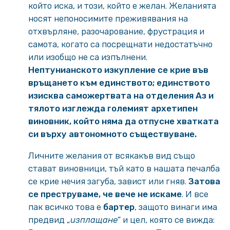
който иска, и този, който е желан. Желанията
носят непоносимите преживявания на
отхвърляне, разочарование, фрустрация и
самота, когато са посрещнати недостатъчно
или изобщо не са изпълнени.
Нептунианското изкупление се крие във
връщането към единството; единството
изисква саможертвата на отделения Аз и
тялото изглежда големият архетипен
виновник, който няма да отпусне хватката
си върху автономното съществуване.
Личните желания от всякакъв вид също
стават виновници, тъй като в нашата печалба
се крие нечия загуба, завист или гняв.
Затова
се преструваме, че вече не искаме
. И все
пак всичко това е
бартер
, защото винаги има
предвид „
изплащане
“ и цел, която се вижда: