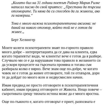
„
Когато бил на 31 години поетът Райнер Мария Рилке
написал писмо до свой приятел: „Престани да търсиш
отговорите. Ти няма да си способен да ги живееш, ако
ги намериш.“
Това е много важна психотерапевтична аксиома: не
давай на никого отговор, който той не е готов да
живее.
„
Берт Хелингер
Моите колеги психотерапевти знаят по-горното правило
много добре – интерпретацията да се дава на клиента, едва
когато терапевтът види, че клиентът вече е готов да я разбере.
Случвало ми се е да нарушавам това правило в желанието си
да ускоря процесите на търсената промяна и тогава съм
разбирала колко е вярно. Вече знам още по-добре, че когато
човек не е готов да живее отговорите, той ги отхвърля, дори
те да дойдат по много ясен и недвусмислен начин.
Имам предвид не просто отговорите в психотерапевтичния
кабинет, имам предвид отговорите от Живота. Нещо повече –
съпротивата срещу тяхната истина може да е много яростна.
Още по-тъжното е, когато отговорът е приет, разпозната е