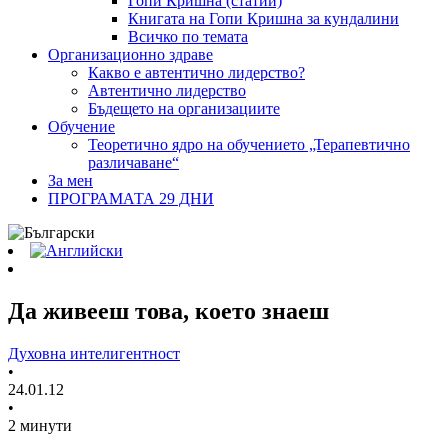
Гопи Кришна (статии)
Книгата на Гопи Кришна за кундалини
Всичко по темата
Организационно здраве
Какво е автентично лидерство?
Автентично лидерство
Бъдещето на организациите
Обучение
Теоретично ядро на обучението „Терапевтично
различаване“
За мен
ПРОГРАМАТА 29 ДНИ
Да живееш това, което знаеш
Духовна интелигентност
•
24.01.12
•
2 минути