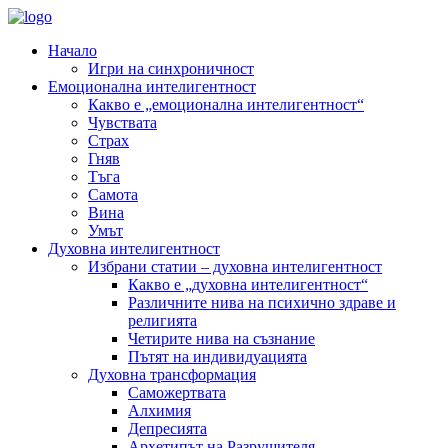
Начало
Игри на синхроничност
Емоционална интелигентност
Какво е „емоционална интелигентност“
Чувствата
Страх
Гняв
Тъга
Самота
Вина
Умът
Духовна интелигентност
Избрани статии – духовна интелигентност
Какво е „духовна интелигентност“
Различните нива на психично здраве и
религията
Четирите нива на съзнание
Пътят на индивидуацията
Духовна трансформация
Саможертвата
Алхимия
Депресията
Архетипът на Разрушителя