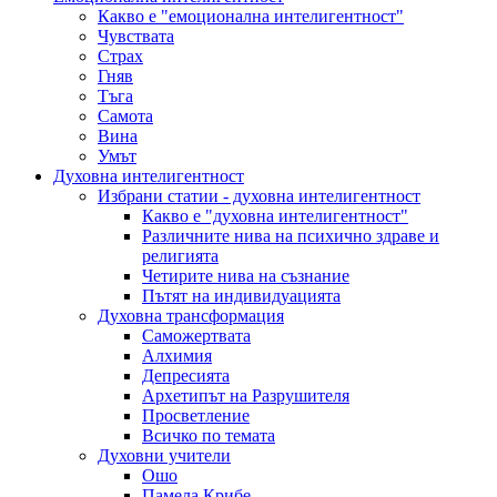
Какво е "емоционална интелигентност"
Чувствата
Страх
Гняв
Тъга
Самота
Вина
Умът
Духовна интелигентност
Избрани статии - духовна интелигентност
Какво е "духовна интелигентност"
Различните нива на психично здраве и
религията
Четирите нива на съзнание
Пътят на индивидуацията
Духовна трансформация
Саможертвата
Алхимия
Депресията
Архетипът на Разрушителя
Просветление
Всичко по темата
Духовни учители
Ошо
Памела Крибе