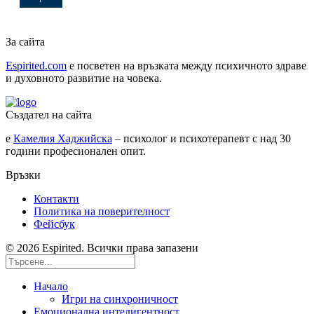
За сайта
Espirited.com
e посветен на връзката между психичното здраве
и духовното развитие на човека.
Създател на сайта
е
Камелия Хаджийска
– психолог и психотерапевт с над 30
години професионален опит.
Връзки
Контакти
Политика на поверителност
Фейсбук
© 2026 Espirited. Всички права запазени
Начало
Игри на синхроничност
Емоционална интелигентност