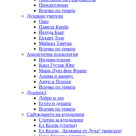
Просветление
Всичко по темата
Духовни учители
Ошо
Памела Крибе
Йехуда Бърг
Екхарт Толе
Майкъл Тамура
Всичко по темата
Аналитична психология
Индивидуация
Карл Густав Юнг
Мари-Луиз фон Франц
Анима и анимус
Амур и Психея
Всичко по темата
Дуалност
Добро и зло
Егото и душата
Всичко по темата
Събуждането на кундалини
Статии за кундалини
Ел Колли (статии)
Ел Колли, „Белязана от Духа“ (книгата)