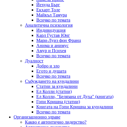
Йехуда Бърг
Екхарт Толе
Майкъл Тамура
Всичко по темата
Аналитична психология
Индивидуация
Карл Густав Юнг
Мари-Луиз фон Франц
Анима и анимус
Амур и Психея
Всичко по темата
Дуалност
Добро и зло
Егото и душата
Всичко по темата
Събуждането на кундалини
Статии за кундалини
Ел Колли (статии)
Ел Колли, "Белязана от Духа" (книгата)
Гопи Кришна (статии)
Книгата на Гопи Кришна за кундалини
Всичко по темата
Организационно здраве
Какво е автентично лидерство?