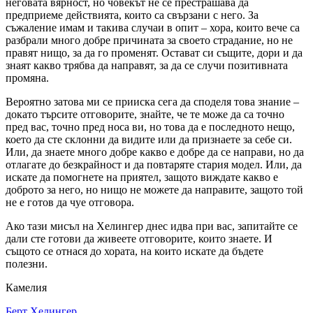
неговата вярност, но човекът не се престрашава да
предприеме действията, които са свързани с него. За
съжаление имам и такива случаи в опит – хора, които вече са
разбрали много добре причината за своето страдание, но не
правят нищо, за да го променят. Остават си същите, дори и да
знаят какво трябва да направят, за да се случи позитивната
промяна.
Вероятно затова ми се прииска сега да споделя това знание –
докато търсите отговорите, знайте, че те може да са точно
пред вас, точно пред носа ви, но това да е последното нещо,
което да сте склонни да видите или да признаете за себе си.
Или, да знаете много добре какво е добре да се направи, но да
отлагате до безкрайност и да повтаряте стария модел. Или, да
искате да помогнете на приятел, защото виждате какво е
доброто за него, но нищо не можете да направите, защото той
не е готов да чуе отговора.
Ако тази мисъл на Хелингер днес идва при вас, запитайте се
дали сте готови да живеете отговорите, които знаете. И
същото се отнася до хората, на които искате да бъдете
полезни.
Камелия
Берт Хелингер