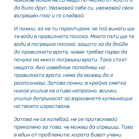
никакъв начин не си нещо по-малко от който и
да било друг. Уважавай себе си, уважавай своя
вътрешен глас и го следвай.
И помни, аз не ти гарантирам, че той винаги ще
те води в правилната посока. Много пъти ще те
води в погрешна посока, защото за да дойде
до правилната врата, човек трябва първо да
почука на много погрешни врати. Така стоят
нещата. Ако изведнъж попаднеш на
правилната врата, няма да можеш да я
разпознаеш. Затова помни: в крайна сметка
никое усилие не отива напразно, всички
усилия допринасят за върховната кулминация
на твоето израстване.
Затова не се колебай, не се притеснявай
прекалено за това, че можеш да сгрешиш. Това
е един от проблемите: хората биват учени