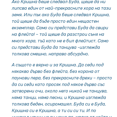
Ако Кришна беше следвал Буда, щеше да ни
липсва един от най-прекрасните хора на тази
земя. Или пък ако Буда беше следвал Кришна,
той щеше да бъде просто един нещастен
екземпляр. Само си представи Буда да свири
на флейта! – той щеше да разстрои съня на
много хора, тъй като не е бил флейтист. Само
си представи Буда да танцува -изглежда
толкова смешно, направо абсурдно.
А същото е вярно и за Кришна. Да седи под
някакво дърво без флейта, без корона от
паунови пера, без прекрасните дрехи – просто
да си седи като просяк под някое дърво със
затворени очи, около него никой не танцува,
няма танци, няма песни, и Кришна изглежда
толкова беден, осиромашял. Буда си е Буда,
Кришна си е Кришна, а ти си си ти. И по