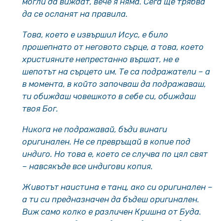
могли да виждат, вече я няма. Сега ще трябва
да се осланят на правила.
Това, което е извършил Исус, е било
прошепнато от неговото сърце, а това, което
християните непрестанно вършат, не е
шепотът на сърцето им. Те са подражатели – а
в момента, в който започваш да подражаваш,
ти обиждаш човешкото в себе си, обиждаш
твоя Бог.
Никога не подражавай, бъди винаги
оригинален. Не се превръщай в копие под
индиго. Но това е, което се случва по цял свят
– навсякъде все индигови копия.
Животът наистина е танц, ако си оригинален –
а ти си предназначен да бъдеш оригинален.
Виж само колко е различен Кришна от Буда.