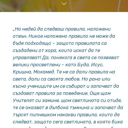
„Но недей да следваш правила, наложени
отвън. Никое наложено правило не може да
бъде подходящо – защото правилата са
създадени от хора, които искат да те
управляват! Да, понякога в света се появяват
велики просветлени – като Буда, Исус,
Кришна, Мохамед. Те не са дали правила на
света, дали са своята любов. Но рано или
късно учениците им се събират и започват да
създават правила за поведение. Още щом
Учителят си замине, щом светлината си отиде,
те се оказват в дълбока тъмнина и започват да
търсят пипнешком някакви правила, които да
следват, защото сега светлината, в която биха