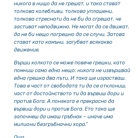
никога в нищо да не грешат, и така стават
толкова колебливи, толкова уплашени,
толкова стреснати да не би да сгрешат, че
застиват неподвижно. Не могат да се движат,
да не би нещо погрешно да се случи. Затова
стават като камъни, загубват всякакво
движение.
Върши колкото се може повече грешки, като
помниш само едно нещо: никога не извършвай
една грешка два пъти. И така ще израстваш.
Това е част от свободата ти да се отклониш,
част от достойнството ти да вървиш дори и
против Бога. А понякога е прекрасно да
вървиш дори и против Бога. Ето така ще
започнеш да имаш гръбнак – иначе има
милиони безгръбначни хора.“
Ошо