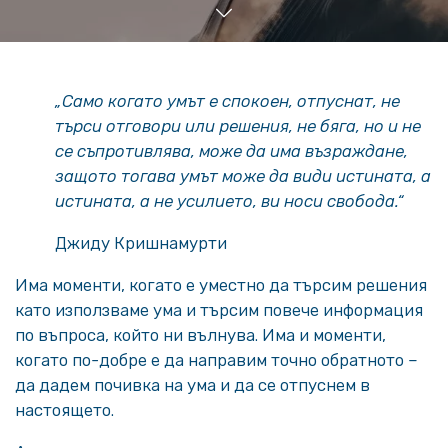
„Само когато умът е спокоен, отпуснат, не
търси отговори или решения, не бяга, но и не
се съпротивлява, може да има възраждане,
защото тога­ва умът може да види истината, а
истината, а не усилието, ви носи свобода.“
Джиду Кришнамурти
Има моменти, когато е уместно да търсим решения
като използваме ума и търсим повече информация
по въпроса, който ни вълнува. Има и моменти,
когато по-добре е да направим точно обратното –
да дадем почивка на ума и да се отпуснем в
настоящето.