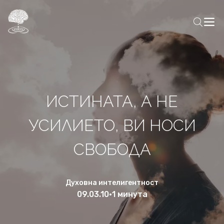
ИСТИНАТА, А НЕ
УСИЛИЕТО, ВИ НОСИ
СВОБОДА
Духовна интелигентност
09.03.10
•
1 минута