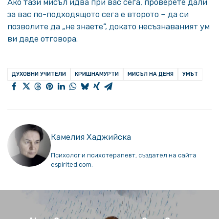
Ако тази мисъл идва при вас сега, проверете дали
за вас по-подходящото сега е второто – да си
позволите да „не знаете“, докато несъзнаваният ум
ви даде отговора.
ДУХОВНИ УЧИТЕЛИ
КРИШНАМУРТИ
МИСЪЛ НА ДЕНЯ
УМЪТ
Камелия Хаджийска
Психолог и психотерапевт, създател на сайта
espirited.com.