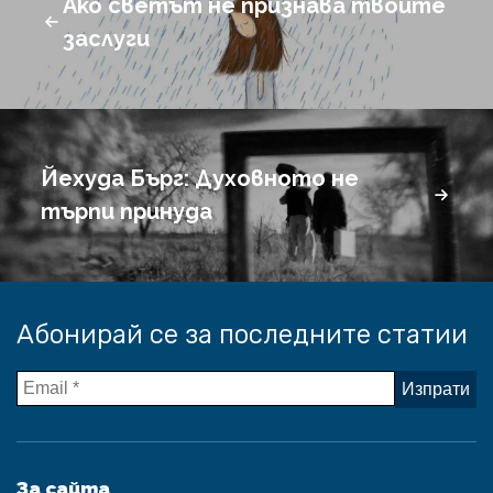
Ако светът не признава твоите
заслуги
Йехуда Бърг: Духовното не
търпи принуда
Абонирай се за последните статии
За сайта